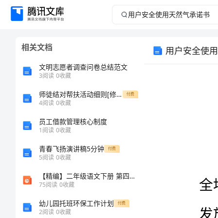
用
户
相关文档
用户安全使用
安
文明志愿者调查问卷总结范文
全
3
阅读
0
收藏
师徒结对帮扶活动细则[修改版]
使
付费
4
阅读
0
收藏
用
员工借款管理核心制度
1
阅读
0
收藏
天
青春飞扬演讲稿5分钟
付费
5
阅读
0
收藏
然
【精编】二年级语文下册 第四单元 第16课《大林寺桃花》课件2 北京版-北京版小学二年级下册语文课件
气
75
阅读
0
收藏
幼儿园托班环保工作计划
付费
承
2
阅读
0
收藏