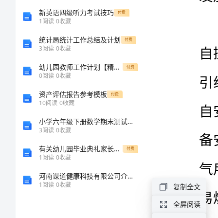
诺
新英语四级听力考试技巧
付费
1
阅读
0
收藏
书
统计局统计工作总结及计划
付费
3
阅读
0
收藏
用
幼儿园教师工作计划【精选】
付费
户
0
阅读
0
收藏
安
资产评估报告参考模板
付费
10
阅读
0
收藏
全
小学六年级下册数学期末测试卷及参考答案（b卷）
使
3
阅读
0
收藏
用
有关幼儿园毕业典礼家长致辞发言[推荐]
付费
1
阅读
0
收藏
天
然
河南谋道健康科技有限公司介绍企业发展分析报告
1
阅读
0
收藏
复制全文
气
全屏阅读
承