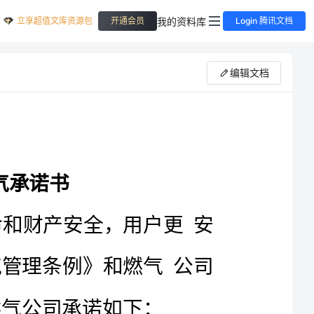
立享超值文库资源包
我的资料库
开通会员
Login 腾讯文档
编辑文档