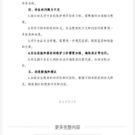
儿的安全意识。
工
作
的流程。
总
结
一、
三、取得的成绩
工
作
概
述
____
年
幼
更多完整内容