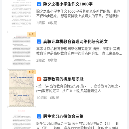
的
除夕之夜小学生作文1000字
各
育。
除夕之夜小学生作文1000字看着那么多新鲜的菜，我也
不仅high起来，想着安排晚上放烟火的节目。于是我催
个
着妈妈为我去买烟火。烟火店的的烟火可多了了，眼花
2
阅读
0
收藏
缭乱，让你无从下手，在店老板的推荐下，我挑了“龙
方
步拓展和改进。
付费
面，
高职计算机教育管理网络化研究论文
高职计算机教育管理网络化研究论文 摘要：高职计算机
包
教育管理是高职教育管理中的重点内容但一直以来高职
的力度。
计算机教育管理采用传统的管理方式不仅无法提升管理
2
阅读
0
收藏
括
的效率同时也影响管理的质量和水平在高职计算机
幼
付费
高等教育的概念与职能
儿
- 第一讲 高等教育的概念与职能 - 一、高等教育的概念 -
作。
的
(一)教育的定义 - 从广义上说,凡是能增进人
10
阅读
0
收藏
五、改进措施和建议
人
身
医生实习心得体会三篇
安
点，制定相应的教育计划和内容。
医生实习心得体会三篇 医生的实习心得体会【1】 时
光飞逝，一转眼，我在XXX医院检验科一年的实习即将结