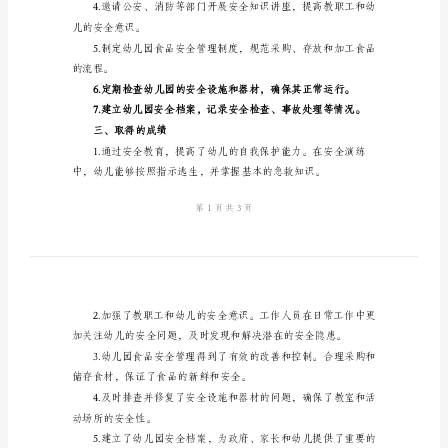
作
总
结
二、工作开展情况
2024
年
划逐步推进。
幼
儿
解家庭和学校的安全规范和措施。
园
安
全
加强幼儿的应急能力。
教
育