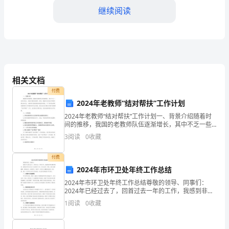
儿
继续阅读
园
安
全
教
相关文档
育
付费
2024年老教师“结对帮扶”工作计划
工
2024年老教师“结对帮扶”工作计划一、背景介绍随着时
作
间的推移，我国的老教师队伍逐渐增长，其中不乏一些
资历较长、经验丰富的老教师。然而，随着时代的进步
3
阅读
0
收藏
涉
和教育理念的变化，老教师们面临着新的挑战和困扰。
动场所的安全性。
为
及
付费
2024年市环卫处年终工作总结
幼
2024年市环卫处年终工作总结尊敬的领导、同事们：
参考资料。
2024年已经过去了，回首过去一年的工作，我感到非常
儿
自豪和荣幸，能够在市环卫处这个大家庭中工作。在过
1
阅读
0
收藏
去的一年里，我们充满激情、团结协作，共同努力，取
四、存在的问题与不足
园
得