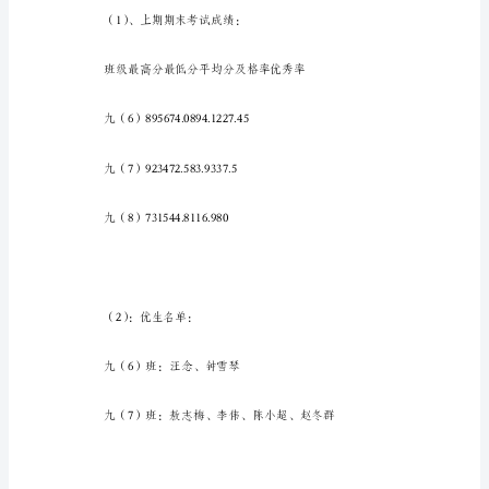
校
安
排，
1、学生构成:
本
期
我
担
任
了
九
年
级
三