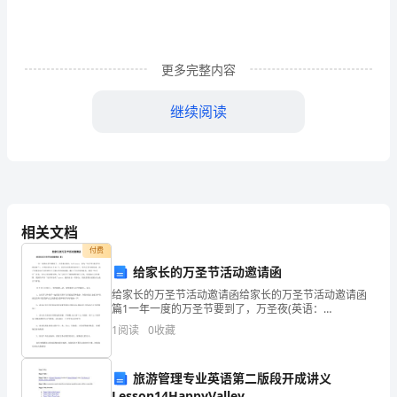
个
班
的
更多完整内容
政
继续阅读
治
（8）班人。
教
学
工
2、学生学习情况：
相关文档
作，
付费
给家长的万圣节活动邀请函
为
（1）、上期期末考试成绩：
给家长的万圣节活动邀请函给家长的万圣节活动邀请函
篇1一年一度的万圣节要到了，万圣夜(英语：
了
halloween，意为“万圣节(诸圣节)的前夜”)，在每年的10
1
阅读
0
收藏
月31日，是西方世界的传统节日。每当万圣节
让
本
旅游管理专业英语第二版段开成讲义
Lesson14HappyValley