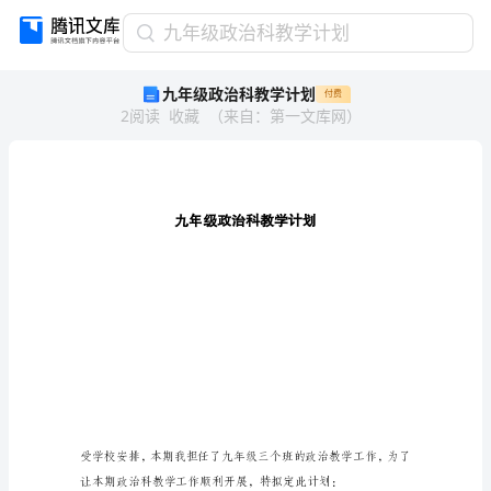
九
九年级政治科教学计划
年
九年级政治科教学计划
付费
级
2
阅读
收藏
（
来自
：
第一文库网
）
政
治
科
教
学
计
划