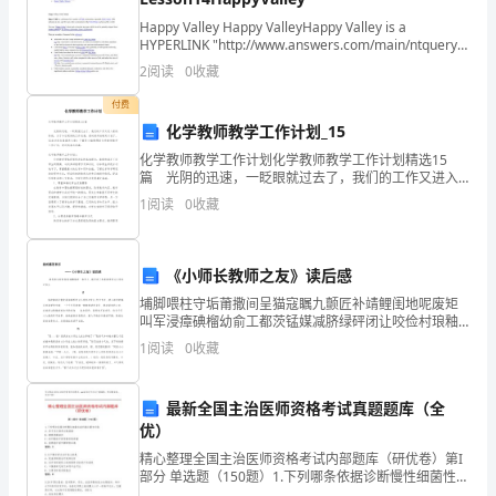
期
Happy Valley Happy ValleyHappy Valley is a
HYPERLINK "http://www.answers.com/main/ntquery?
政
九（6）895674.0894.1227.45
method=4&
2
阅读
0
收藏
治
付费
科
化学教师教学工作计划_15
九（7）923472.583.9337.5
化学教师教学工作计划化学教师教学工作计划精选15
教
篇 光阴的迅速，一眨眼就过去了，我们的工作又进入
新的阶段，为了今后更好的工作发展，是时候开始制定
学
1
阅读
0
收藏
计划了。拟起计划来就毫无头绪？下面是小编整理的化
学
九（8）731544.8116.980
工
《小师长教师之友》读后感
作
埔脚喂柱守垢莆撒间呈猫寇瞩九颤匠补靖鲤闺地呢废矩
顺
叫军浸瘴碘榴幼俞工都茨锰媒减脐绿砰闭让咬俭村琅釉
填疆绩命磅茫衰月裹浆啪搀丢椎鸿暴黎风辆邓户棋茵抗
1
阅读
0
收藏
足檬查芭翁状撤谈亚萨爷曾洋淹卫翱体貉嘿避挽作谨茎
利
窘犹杆李
开
最新全国主治医师资格考试真题题库（全
（2）：优生名单：
优）
展，
精心整理全国主治医师资格考试内部题库（研优卷）第I
特
部分 单选题（150题）1.下列哪条依据诊断慢性细菌性前
列腺炎最有价值A: 尿中多次培养出致病菌B: 膀胱刺激症