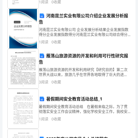
1
阅读
0
收藏
状C: 前列腺液中持续查到致病菌D:
拟
九（6）班：汪念、钟雪琴
河南昆兰实业有限公司介绍企业发展分析报
定
告
此
河南昆兰实业有限公司 企业发展分析结果企业发展指数
得分企业发展指数得分河南昆兰实业有限公司综合得分
计
说明：企业发展指数根据企业规模、企业创新、企业风
1
阅读
0
收藏
险、企业活力四个维度对企业发展情况进行评价。该企
划：
业的
雁荡山旅游资源的开发和利用可行性研究报
一、
告
学
雁荡山旅游资源的开发和利用研究【研究目的】第二次
世界大战以来，旅游几乎在世界各地取得了巨大的进
展。旅游业已成为世界上发展势头最强劲的产业，被誉
生
3
阅读
0
收藏
为20世纪的经济巨人。据世界旅游组织（WTO)公布的统
计数
情
暑假期间安全教育活动总结_1
况
暑假期间安全教育活动总结 在暑假来临之际，为了贯
彻落实安全工作会议精神，强化学校安全工作，我校安
分
全工作坚持预防为主、防治结合、加强教育、群防群治
1
阅读
0
收藏
的原则，切实做好学生假前、暑期安全工作，使广大学
析
生渡过
1、