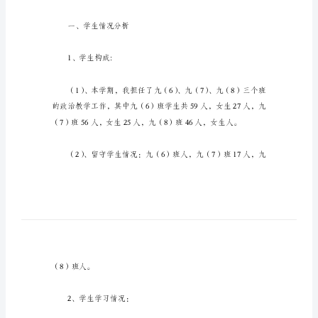
九
年
级
政
治
科
教
学
计
划
受
学
一、学生情况分析