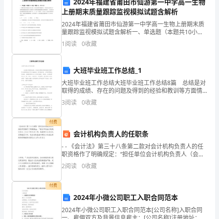
2024年福建省莆田市仙游第一中学高一生物
表
上册期末质量跟踪监视模拟试题含解析
行退换货处理。
2024年福建省莆田市仙游第一中学高一生物上册期末质
人/
量跟踪监视模拟试题含解析一、单选题（本题共10小
第三条价格及支付方式
题，每题3分，共30分）1、将酵母菌培养液进行离心处
1
阅读
0
收藏
授
理。把沉淀的酵母菌破碎后，再次离心处理为只含有酵
权
大班毕业班工作总结_1
代
大班毕业班工作总结大班毕业班工作总结8篇 总结是对
取得的成绩、存在的问题及得到的经验和教训等方面情
式可为现金、银行转账等。
表：
况进行评价与描述的一种书面材料，它可使零星的、肤
3
阅读
0
收藏
浅的、表面的感性认知上升到全面的、系统的、本质的
营
付费
业
生的利息或违约金。
会计机构负责人的任职条
- - 《会计法》第三十八条第二款对会计机构负责人的任
执
第四条违约责任
职资格作了明确规定：“担任单位会计机构负责人（会计
主管人员）的，除取得会计从业人员资格证书外，还应
照
2
阅读
0
收藏
当具备会计师以上专业技术
注
付费
的数额为合同总金额的10%。
2024年小微公司职工入职合同范本
册
2024年小微公司职工入职合同范本[公司名称]入职合同
一、雇佣双方及背景信息雇主：[公司名称]注册地址：