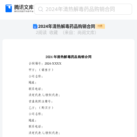
2024
2024年清热解毒药品购销合同
年
2024年清热解毒药品购销合同
付费
清
2
阅读
收藏
（
来自
：
尚阅文库
）
热
解
毒
药
品
购
合同编号：2024-XXXX
销
甲方：（销售方）