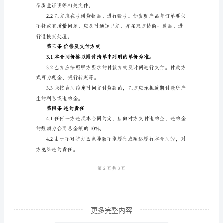
合
同
法药品的资质。
合
同
编
号：
如下合同，以兹共同遵守：
2024-
第一条产品信息
XXXX
1.1产品名称：清热解毒药品
甲
方：
（销
售
更多完整内容
方）