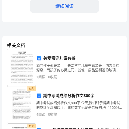
公
继续阅读
司
名
1.2规格：详见附件清单
称：
1.3数量：详见附件清单
相关文档
地
1.4单价：详见附件清单
址：
关爱留守儿童有感
1.5总价：详见附件清单
联
洒向孩子都是爱——关爱留守儿童有感爱是一切力量的
源泉，而孩子的心灵之门，就像一扇晶莹剔透的玻璃
门，清澈、纯洁也易碎。怎样才能让孩子的心灵之门向
系
1
阅读
0
收藏
你敞开呢？只有爱！爱是一把万能钥匙，它会带你走进
第二条供货及验收
那五彩缤纷
电
付费
话：
期中考试成绩分析作文800字
期中考试成绩分析作文800字 今天,我们终于将期中考试
法
品质量证明等相关文件。
的成绩全部揭晓了。我的数学无疑是最好的,考了100分,
语文差不多,考了96分,英语,我平常最擅长的英语这次竟
4
阅读
0
收藏
定
然考了94分! 这次,先来说说我的奖罚
代
付费