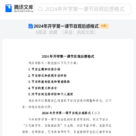
2024
2024年开学第一课节目观后感格式
年
2024年开学第一课节目观后感格式
付费
开
6
阅读
收藏
（
来自
：
尚阅文库
）
学
第
一
课
节
目
观
1.节目主题和内容介绍