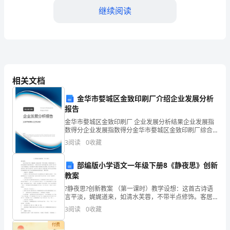
般
继续阅读
包
括
以
下
相关文档
几
金华市婺城区金致印刷厂介绍企业发展分析
报告
个
金华市婺城区金致印刷厂 企业发展分析结果企业发展指
方
数得分企业发展指数得分金华市婺城区金致印刷厂综合
得分说明：企业发展指数根据企业规模、企业创新、企
3
阅读
0
收藏
业风险、企业活力四个维度对企业发展情况进行评价。
面：
该企
1.
部编版小学语文一年级下册8《静夜思》创新
人和集体的力量。
教案
节
?静夜思?创新教案 （第一课时）教学设想：这首古诗语
言平淡，娓娓道来，如清水芙蓉，不带半点修饰。客居
目
他乡的游 子，面对如霜的秋月怎能不想念故土、不想念
3
阅读
0
收藏
亲人呢？这首诗家喻户晓，有的学 生在入学之前已经倒
主
付费