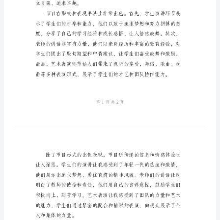
2.节目形式和表现手法评价
后
3.节目传递的信息和情感体验
感
4.节目的意义和启示
格
5.对节目的总体评
式
2024
是一份观后感的示例：
年
开
学
第
一
立自强、追求卓越。
课