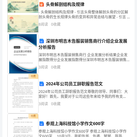
题
头骨解剖结构及规律
- 头骨解剖结构及规律 - 引言头骨整体解剖头骨的分区解
和
剖头骨的生长规律头骨的变异和异常总结与展望 - 引言 -
01
8
阅读
0
收藏
内
容
深圳市明吉木告服装销售商行介绍企业发展
介
分析报告
得优异的成绩。
深圳市明吉木告服装销售商行 企业发展分析结果企业发
绍
展指数得分企业发展指数得分深圳市明吉木告服装销售
商行综合得分说明：企业发展指数根据企业规模、企业
2.
3
阅读
0
收藏
创新、企业风险、企业活力四个维度对企业发展情况进
行评
付费
节
2024年公司员工辞职报告范文
目
2024年公司员工辞职报告范文尊敬的领导、同事们：大
家好！首先，我要对于公司这些年来给予我的所有支
形
持、培养与关怀表示最真挚的感谢。经过深思熟虑，我
3
阅读
0
收藏
决定向公司递交辞职申请，结束我在公司的工作。我加
式
入这家
付费
和
参观上海科技馆小学作文600字
不断进步的成绩。
表
参观上海科技馆小学作文600字 参观上海科技馆小学作
文600字 10月3日，我和外爷、外婆、舅舅、哥哥、妈