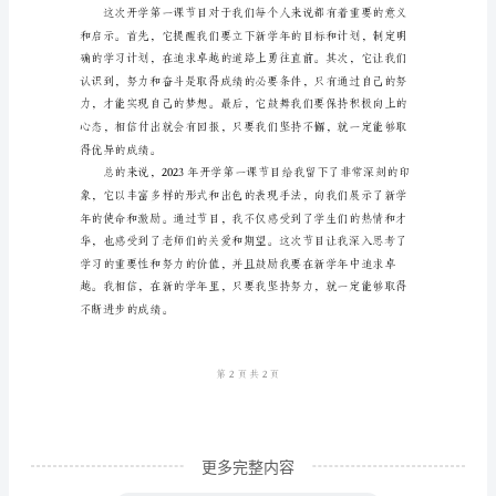
节
目
观
后
感
格
式
观
后
感
格
式
一
更多完整内容