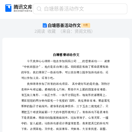
白
白塘慈善活动作文
塘
白塘慈善活动作文
付费
慈
2
阅读
收藏
（
来自
：
贤阅文档
）
善
活
动
作
文
白
塘