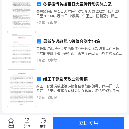
6.
冬春疫情防控百日大宣传行动实施方案
点
冬春疫情防控百日大宣传行动实施方案 202X年12月20
7.
是
日至202X年3月31日 少聚集、讲卫生、防新冠； 抓生
产、保供应、多奉献。 紧紧围绕省、市、县关于疫情防
3
阅读
0
收藏
8.
在
控工作的安排部署，把冬春疫情防控百日大
模板,内容仅供参考
白
最新英语教师心得体会例文14篇
塘
英语教师心得体会英语教师心得体会这次培训是在市教
育局的高度重视下进行的，荟萃了来自我市教育领域的
公
各路精英，使我获益匪浅。具体来讲，我的体会有以下
1
阅读
0
收藏
几点： 第一，树立教育工作者的责任意识。我市教育
园。
妈
组工干部爱岗敬业演讲稿
妈
组工干部爱岗敬业演讲稿各位尊敬的领导、同事们：大
家好！今天，很高兴有机会站在这里，用这短短的几分
捐
钟表达我对的深厚感情。岁月如歌，时光流逝，多年
2
阅读
0
收藏
来，大家艰苦奋斗、开拓创新、顽强拼搏、团结一心，
用自己满腔
款
帮
立即使用
助
收藏
分享
更多