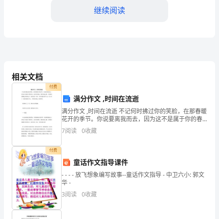
慈
继续阅读
善
活
动
——
相关文档
付费
诚
满分作文 ,时间在流逝
将来我还要帮助更多的人。
善
满分作文 ,时间在流逝 不记何时拂过你的笑脸，在那春暖
【白塘慈善活动作文】相关文章：
花开的季节。你说要离我而去，因为这不是属于你的春
“中
天。说后转身踱去，瞬间化成云烟，只留我在那蝶扰虫
7
阅读
0
收藏
鸣的地点，流泪问你：时间，何时再能见面?出guo
1.
秋
付费
2.
游
童话作文指导课件
3.
- - - - 放飞想象编写故事--童话作文指导 - 中卫六小: 郭文
园
华 -
4.
会”，
3
阅读
0
收藏
5.
地