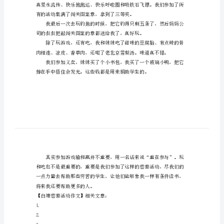
慈
善
可以参加义卖，还有小吃。
活
动
作
文
今
天
我
和
心
心