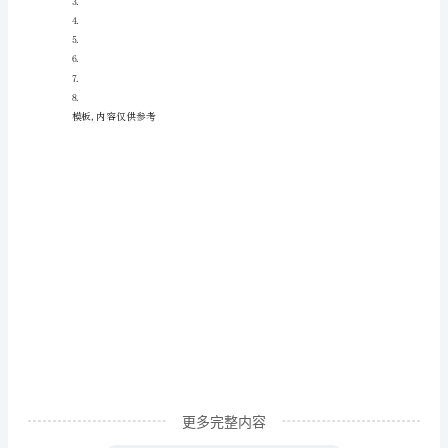
妹
妹
一
起
去
参
加
妈
妈
公
司
___
更多完整内容
的