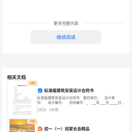
天
是
五
更多完整内容
一
继续阅读
节。
这
是
中
相关文档
2024年五一劳动节心得体会3
国
付费
标准版建筑安装设计合同书
的
标准版建筑安装设计合同书 委托单位： 设计单
位： 设计编号： 合同编号：_ ___年____月______日
一
订 建筑安装工程设计合同 订立合同双方： 建设单
2
阅读
0
收藏
位：_____
个
里的集体劳动——修路。
付费
传
初一（一）班家长会精品