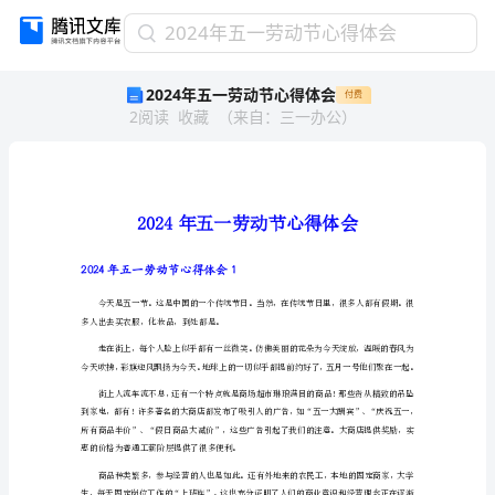
2024
2024年五一劳动节心得体会
年
2024年五一劳动节心得体会
付费
五
2
阅读
收藏
（
来自
：
三一办公
）
一
劳
动
节
心
得
体