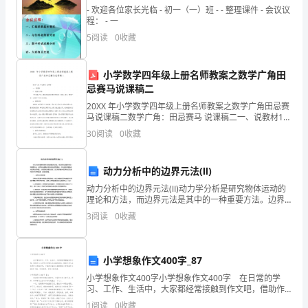
统
- 欢迎各位家长光临 - 初一（一）班 - - 整理课件 - 会议议
程： - 一
节
5
阅读
0
收藏
日。
小学数学四年级上册名师教案之数学广角田
每个人都羡慕城市里的道路。
当
忌赛马说课稿二
然，
20XX 年小学数学四年级上册名师教案之数学广角田忌赛
马说课稿二数学广角：田忌赛马 说课稿二一、说教材1、
在
说教材内容“ 田忌赛马” 是人教版实验教材数学四年级上
30
阅读
0
收藏
册第七单元“ 数学广角—运筹学” 中例
理街上的'柴火和烂砖，我也跑去做一些？
传
动力分析中的边界元法(Ⅱ)
统
动力分析中的边界元法(Ⅱ)动力学分析是研究物体运动的
节
理论和方法，而边界元法是其中的一种重要方法。边界
元法是通过将物体的边界离散化，将内部的问题转化为
3
阅读
0
收藏
边界上的问题，从而简化计算的过程。本文将详细介绍
日
边界
里，
小学想象作文400字_87
很
小学想象作文400字小学想象作文400字 在日常的学
习、工作、生活中，大家都经常接触到作文吧，借助作
让我感受到了这个节日的真谛。
多
文人们可以实现文化交流的目的。相信许多人会觉得作
1
阅读
0
收藏