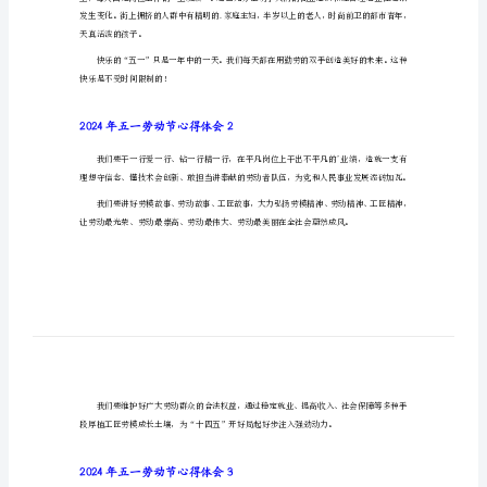
2024年五一劳动节心得体会1
会
2024
多人出去买衣服，化妆品，到处都是。
年
五
一
劳
动
节
惠的价格为普通工薪阶层提供了很多便利。
心
得
体
会
天真活泼的孩子。