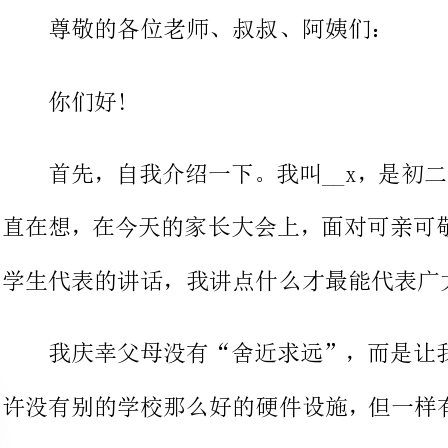
首先，自我介绍一下。我叫__x，
直在想，在今天的家长大会上，面对
学生代表的讲话，我讲点什么才最能代表广大同学们的心愿呢?
我庆幸父母没有“舍近求远”，
许没有别的学校那么好的硬件设施，
的老师。我们欣喜地看到校园内越来
一起努力，让我们整个初二年级的学
交流一下我在学习上的一点体会。
我认为学习的过程分四步，即预
此，我的学习方法就是从这四个环节下手，对症下药，有的放矢。