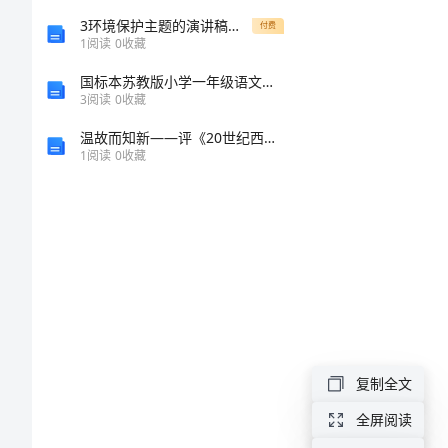
初
3环境保护主题的演讲稿精品
付费
1
阅读
0
收藏
中
国标本苏教版小学一年级语文下册第一单元试卷
3
阅读
0
收藏
范
温故而知新——评《20世纪西方与中国的图书馆——基于德尔斐法测评的理论史纲》
1
阅读
0
收藏
文
精
选
家
长
会
复制全文
学
全屏阅读
生