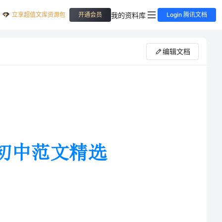
立享超值文库资源包
我的资料库
开通会员
Login 腾讯文档
编辑文档