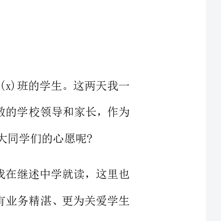
是初二(x)班的学生。这两天我一
可亲可敬的学校领导和家长，作为
而是让我在继述中学就读，这里也
但一样有业务精湛、更为关爱学生
越严谨的学风，我希望能和同学们
习再上一个台阶。下面就和和大家
习——听课——复习——总结，因