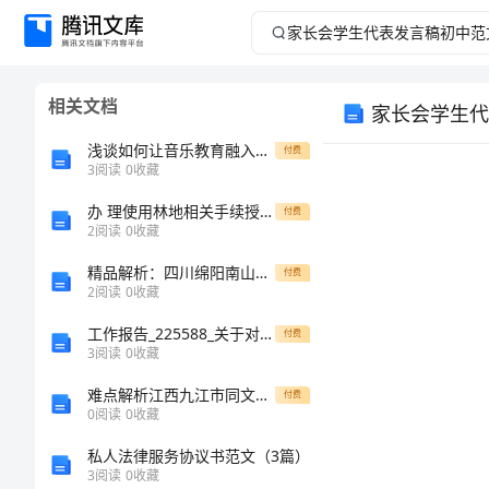
家
长
相关文档
家长会学生代
会
浅谈如何让音乐教育融入到幼儿教育
付费
学
3
阅读
0
收藏
办 理使用林地相关手续授权委托书
生
付费
2
阅读
0
收藏
代
精品解析：四川绵阳南山中学双语学校数学八年级下册三角形必考点解析试题（含详细解析）
付费
2
阅读
0
收藏
表
工作报告_225588_关于对城市中心区实施分类考核工作调查问卷整理汇总情况的报告
付费
3
阅读
0
收藏
发
难点解析江西九江市同文中学数学七年级下册第五章分式专题训练练习题（解析版）
付费
言
0
阅读
0
收藏
私人法律服务协议书范文（3篇）
稿
你们好
3
阅读
0
收藏