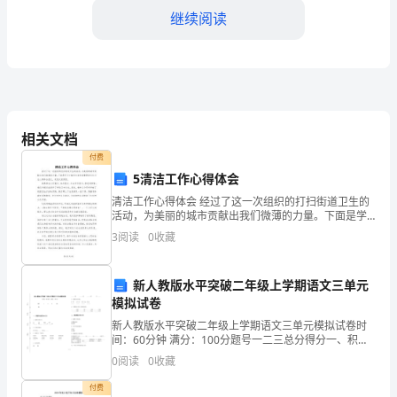
会
继续阅读
发
展
3.组织和安排工会
战
略
相关文档
和
付费
5清洁工作心得体会
计
清洁工作心得体会 经过了这一次组织的打扫街道卫生的
活动，为美丽的城市贡献出我们微薄的力量。下面是学
划。
习小编为大家收集整理的打扫卫生心得体会范文，欢迎
3
阅读
0
收藏
大家阅读。 培养学生公民意识，参与意识
2.
四、财务：
组
新人教版水平突破二年级上学期语文三单元
1.负责工会经费的
模拟试卷
织
新人教版水平突破二年级上学期语文三单元模拟试卷时
和
间：60分钟 满分：100分题号一二三总分得分一、积累
与运用(40分)1. 读拼音写生字。jùshìwànɡzhǔ工______战
0
阅读
0
收藏
3.维护工会财务账目和账簿。
__________
召
付费