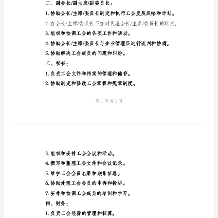
工
会
岗
位
权益。
职
责
精
位。
选
职
责：
8.主持工会选举和竞选活动。
一、
会
二、副会长/副主席/副委员长：