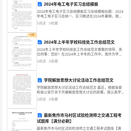
开
2024年电工电子实习总结模板
2024年电工电子实习总结模板实习总结模板标题：2024
工
年电工电子实习总结一、实习概述在2024年暑期，我有
幸参加了一家大型电子公司的电工电子实习。实习期
会
5
阅读
0
收藏
间，我在公司电器部门进行了为期八周的实习，主要
会
益。
付费
2024年上半年学校科技处工作总结范文
议，
五、宣传/文化：
2024年上半年学校科技处工作总结范文尊敬的领导、各
指
位同事：您好！在2024年上半年的工作中，我作为学校
科技处的一员，认真履行职责，兢兢业业，取得了一定
3
阅读
0
收藏
导
的工作成绩。现将我的工作总结如下：一、工作回顾在
和
学院解放思想大讨论活动工作总结范文
监
学院解放思想大讨论活动工作总结范文 最近，根据省委
和省公安厅关于开展解放思想大讨论的部署，我认真学
督
习了省委白书记、秦光荣省长，省公安厅孟厅长、朱副
2
阅读
0
收藏
厅长关于解放思想大讨论动员部署和有关会议的重
质。
工
会
最新焦作市马村区试验检测师之交通工程考
试题库【满分必刷】
事
最新焦作市马村区试验检测师之交通工程考试题库【满