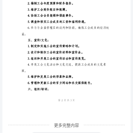
长/
主
席/
委
员
长：
三、秘书：
1.
制
定
和
执
行
工
更多完整内容