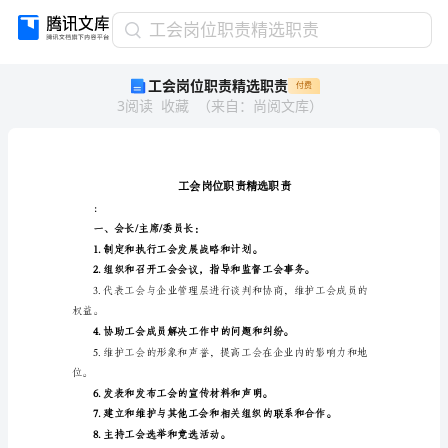
工
工会岗位职责精选职责
会
工会岗位职责精选职责
付费
岗
3
阅读
收藏
（
来自
：
尚阅文库
）
位
职
责
精
选
职
：
责
一、会长/主席/委员长：