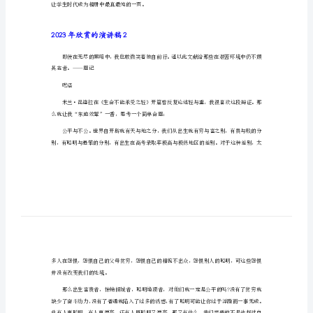
欣
2023年欣赏的演讲稿1
赏
的
因为大地让它高耸;我感恩，很多很多人……
演
讲
过成为我栖息的地方。
稿
2023
记忆之中。
年
欣
赏
煌篇章。
的
演
让学生时代成为相册中最真最纯的一页。
讲