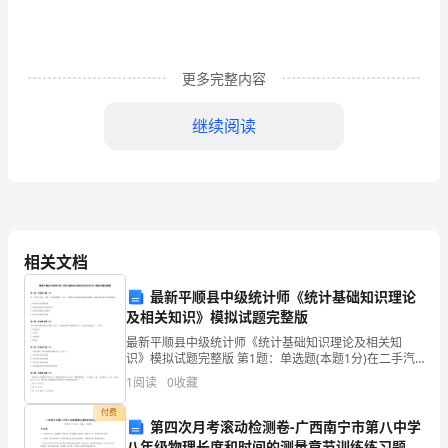
润
它
成
更多完整内容
长;
继续阅读
苍
鹰
并没有改变我们的处境。
感
恩
相关文档
长
最新平顺县中级统计师《统计基础知识理论
及相关知识》模拟试题完整版
空，
最新平顺县中级统计师《统计基础知识理论及相关知
因
识》模拟试题完整版 第1题：单选题(本题1分)在二手汽
车市场，劣质二手车驱逐优质二手车，导致整个市场逆
1
阅读
0
收藏
为
向发展逐步萎缩。造成这种市场失灵的原因是（ ）。
付费
长
第四次月考滚动检测卷-广西南宁市第八中学
有关。
八年级物理长度和时间的测量章节训练练习题