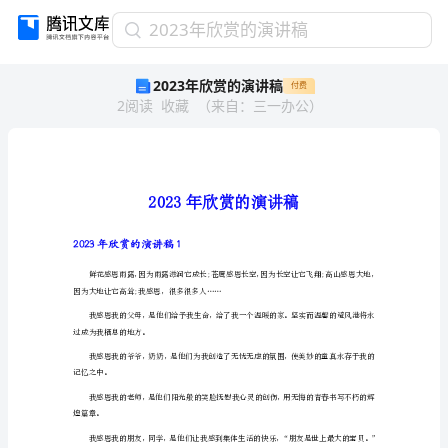
2023
2023年欣赏的演讲稿
年
2023年欣赏的演讲稿
付费
欣
2
阅读
收藏
（
来自
：
三一办公
）
赏
的
演
讲
稿
2023
年