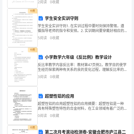
2
阅读
0
收藏
100分，考试时间90分钟2、答卷前，考生务必用
大
付费
美丽。
地
学生安全实训守则
学生安全实训守则1. 在实训过程中要时刻保持警惕，遵
让
循指导老师的指令和安排。2. 实训期间要穿戴好相应的
必要防护用具，如安全鞋、安全帽、防护眼镜等。3. 遵
它
5
阅读
0
收藏
守实训场所的规定，不随意进入禁止区域，不触摸
的梦想。
高
付费
小学数学六年级《反比例》教学设计
耸;
反比率教学内容反比率：教材第47页例2。教学目的使学
我
生经历探索两种有关系的良的变化过程，理解反比率的
意义，领会两个有关系的量成反比率关系的条件，掌握
3
阅读
0
收藏
感
反比率关系式。使学生能正确判断两种有关系的量是否
成反
恩，
超塑性铝的应用
很
超塑性铝的应用超塑性铝的应用摘要：超塑性铝是一种
具有特殊塑性特性的合金材料，在工业领域有着广泛的
多
应用。本文将介绍超塑性铝的基本特性及其在航空航
0
阅读
0
收藏
天、汽车、建筑等领域的应用，同时也讨论了其未来的
很
发展趋势。
付费
多
第二次月考滚动检测卷-安徽合肥市庐江县二