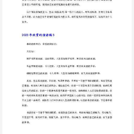
稿
2023年欣赏的演讲稿2
1
鲜
花
其志者。——题记
感
呓语
恩
雨
么就让我“东施效颦”一番，思考一个简单命题：
露，
因
为
雨
露
滋