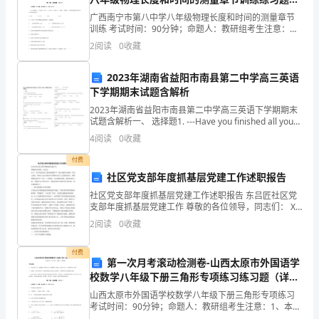
空
（解析版）
广西南宁市第八中学八年级物理长度和时间的测量章节
训练 考试时间：90分钟；命题人：教研组考生注意：
让
1、本卷分第I卷（选择题）和第Ⅱ卷（非选择题）两部
2
阅读
0
收藏
2023年欣赏的演讲稿3
分，满分100分，考试时间90分钟2、答卷前，考生务
它
2023年湖南省益阳市南县第二中学高三英语
飞
尊敬的老师们，亲爱的同学们：
下学期期末试题含解析
翔;
2023年湖南省益阳市南县第二中学高三英语下学期期末
大家好！
试题含解析一、 选择题1. ---Have you finished all your
exercises?---Yes, ___ is left.
高
4
阅读
0
收藏
山
付费
社区党支部年度抓基层党建工作述职报告
感
社区党支部年度抓基层党建工作述职报告 东吕匠社区党
支部年度抓基层党建工作 尊敬的各位领导，同志们： XX
恩
年，在开区街道党工委的坚强领导下，我认真履行党建
2
阅读
0
收藏
第一责任人职责，坚持以习近平新时代中国特色社会主
大
付费
地，
第一次月考滚动检测卷-山西太原市外国语学
校数学八年级下册三角形专项练习练习题（详
因
解）
山西太原市外国语学校数学八年级下册三角形专项练习
考试时间：90分钟；命题人：教研组考生注意：1、本卷
为
分第I卷（选择题）和第Ⅱ卷（非选择题）两部分，满分