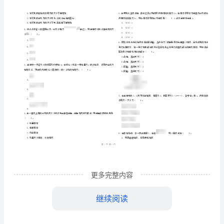
名
理
班级
学号
（上
………
大学基础教育《大学物理
2024
（
密
……….………
册）》
…
考试须知
：
封
………………
真
1、考试时间：120分钟，本卷满分为100分。
…
线
………………
题
…
内
……..………
………
练
不
………………
填空题
共
小题
每题
分
共
一、
（
10
，
2
，
20
…….
习
准
………………
答
…….
试
化
间坐标作线性变
更多完整内容
题
……………
卷
继续阅读
3、二质点的质量分别为、.当它们之间的距
含