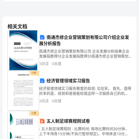
____________。
答
案
相关文档
南通杰修企业营销策划有限公司介绍企业发
2024
展分析报告
大
南通杰修企业营销策划有限公司 企业发展分析结果企业
发展指数得分企业发展指数得分南通杰修企业营销策划
学
有限公司综合得分说明：企业发展指数根据企业规模、
3
阅读
0
收藏
企业创新、企业风险、企业活力四个维度对企业发展情
基
况进
付费
经济管理领域实习报告
础
经济管理领域实习报告敬爱的叔叔: 见信安。 首先，值得
教
庆幸的是，叔叔和爸爸能给我这样一次锻炼自己的机
会，给我一次磨练掉我所有有的现代大学生弊端的机
3
阅读
0
收藏
育
会。对于即将升入大三的我来说，社会实践是一次不可
多得的
《大
付费
五人制足球赛规则试卷
学
- 五人制足球赛规则 - 比赛时间: 每场比赛时间30分钟，
上下半场各15分钟(不执行暂停规定)，中场休息10分
物
钟。如全场比赛打成平局，则以互踢点球决出胜负。