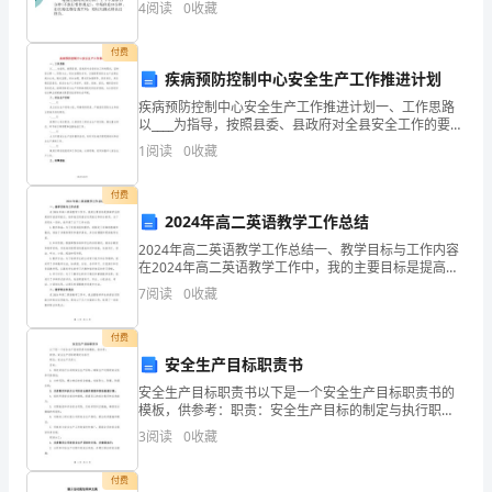
4
阅读
0
收藏
理
付费
（上
疾病预防控制中心安全生产工作推进计划
册）》
疾病预防控制中心安全生产工作推进计划一、工作思路
以____为指导，按照县委、县政府对全县安全工作的要
真
求，坚持安全第一，预防为主，综合治理的方针，以继
1
阅读
0
收藏
续贯彻安全生产法律法规为主线，强化监管，综合治
理，要
题
B.它受到的轨道的作用力的大小不断增加
付费
练
2024年高二英语教学工作总结
化
C.它受到的合外力的大小变
2024年高二英语教学工作总结一、教学目标与工作内容
习
在2024年高二英语教学工作中，我的主要目标是提高学
生的英语听说读写能力，培养他们的语言运用能力和综
7
阅读
0
收藏
试
合素质。为了实现这一目标，我开展了以下工作内容：
卷
付费
小=（）。
安全生产目标职责书
含
A.
安全生产目标职责书以下是一个安全生产目标职责书的
答
模板，供参考：职责：安全生产目标的制定与执行职
位：安全生产负责人目标：1. 制定并执行公司的安全生
B.
3
阅读
0
收藏
产目标，确保生产过程的安全性和可持续性；2. 分析风
案
险
C.
付费