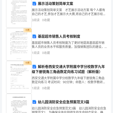
考
展示活动策划简单文案
D.
试
展示活动策划简单文案 才艺展示活动方案 每个人都有
自己的才艺,参加才艺展示大大赛,将自己的才艺展示给别
须
人。下面是为你整理的展示活动策划,希望对你有用。
3
阅读
0
收藏
展示活动策划1 一、申报项目名称：小学
离
离
电势零点，则在球内
球心O距
知：
付费
1、
基层超市销售人员考核制度
A.
基层超市销售人员考核制度为了更好地提高基层超市销
考
售人员的业务水平和服务质量，加强销售团队的建设，
特制定本考核制度。本制度旨在激励销售人员积极拓展
试
1
阅读
0
收藏
业务，提高客户满意度，确保超市的稳健发展。一、考
B.
核指标1
时
付费
解析卷西安交通大学附属中学分校数学九年
间：
C.
级下册锐角三角函数定向练习试题（解析版）
120
西安交通大学附属中学分校数学九年级下册锐角三角函
数定向练习 考试时间：90分钟；命题人：校数学教研室
考生注意：1、本卷分第I卷（选择题）和第Ⅱ卷（非选择
分
D.
1
阅读
0
收藏
题）两部分，满分100分，考试时间90分钟2、答
钟，
幼儿园消防安全应急预案范文3篇
（）。
本
幼儿园消防安全应急预案范文3篇 幼儿园消防安全应急
A.质量相等
预案范文1 为确保全体在园师生的生命财产安全，确保