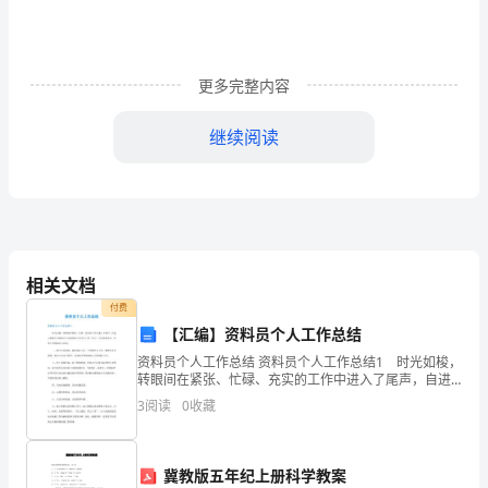
六
年
更多完整内容
级
继续阅读
下
册
《天
教学时间：课时
2
窗》
相关文档
语
付费
教学过程：
文
【汇编】资料员个人工作总结
资料员个人工作总结 资料员个人工作总结1 时光如梭，
教
转眼间在紧张、忙碌、充实的工作中进入了尾声，自进
入基础公司地基分公司做资料工作至今已经三年了，下
案
3
阅读
0
收藏
面是我对这一年来工作的体会与总结： 一、树立全局
教
冀教版五年纪上册科学教案