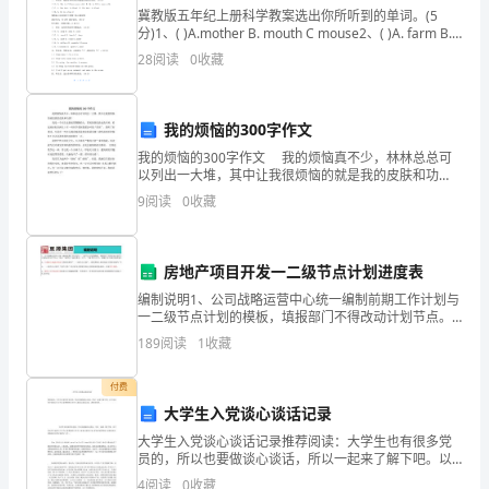
学
冀教版五年纪上册科学教案选出你所听到的单词。(5
目
分)1、( )A.mother B. mouth C mouse2、( )A. farm B.
from C sister3、( )A. Mrs. B
28
阅读
0
收藏
标
1．
我的烦恼的300字作文
学
我的烦恼的300字作文 我的烦恼真不少，林林总总可
以列出一大堆，其中让我很烦恼的就是我的皮肤和功
习
课！ 我是一个天生皮肤就黑黝黝的人，黑炭的颜色洗
9
阅读
0
收藏
也洗不掉，看起来好似非洲人！有一些同学看到我都会
本
课
房地产项目开发一二级节点计划进度表
帐、
编制说明1、公司战略运营中心统一编制前期工作计划与
一二级节点计划的模板，填报部门不得改动计划节点。
其中一二级节点计划共有133个节点，包含一级节点（涂
玻、
189
阅读
1
收藏
红部分）21个，二级节点112个；前期工作专项计划
扇、
付费
大学生入党谈心谈话记录
偏、
大学生入党谈心谈话记录推荐阅读：大学生也有很多党
璃、
员的，所以也要做谈心谈话，所以一起来了解下吧。以
下是由查字典范文大全为大家整理的大学生入党谈心谈
4
阅读
0
收藏