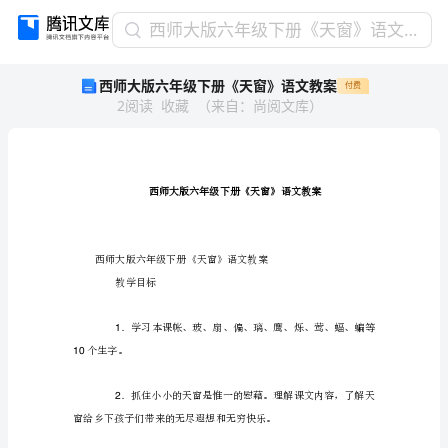
西
西师大版六年级下册《天窗》语文教案
师
西师大版六年级下册《天窗》语文教案
付费
大
2
阅读
收藏
（
来自
：
尚阅文库
）
版
六
年
级
下
册
《天