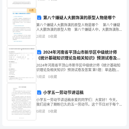
鹰、
话记录，希望对你有...
烁、
付费
第八个嫌疑人大鹏饰演的原型人物是哪个
莺、
第八个嫌疑人大鹏饰演的原型人物是哪个 第八个嫌疑
人大鹏饰演的原型人物 第八个嫌疑人中，大鹏饰演陈
蝠、
信文，原型是逃犯陈某敏，他是1995年番禺抢劫运钞车
2
阅读
0
收藏
案件的主犯，这部电影就是根据该案件改编而来。当
蝙
等
2024年河南省平顶山市新华区中级统计师
《统计基础知识理论及相关知识》预测试卷及答
2
10
案
2024年河南省平顶山市新华区中级统计师《统计基础知
识理论及相关知识》预测试卷及答案 第1题：单选题(本
个
题1分)企业根据实际情况，按每人每月100元补贴食堂费
1
阅读
0
收藏
用计4200元，其中生产A产品工人21人，
生
字。
小学五一劳动节讲话稿
小学五一劳动节讲话稿亲爱的同学们：大家好！今天，
2．
我们迎来了期盼已久的五一劳动节。这个节日对于每个
人来说，都是一个特殊的日子，是我们致敬辛勤劳动者
抓
0
阅读
0
收藏
的时刻。在这个特殊的日子里，我想和大家一起分享一
些有关劳
住