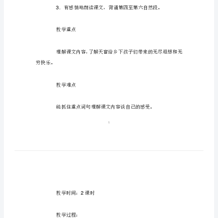
窗》
教学目标
语
文
1
教
个生字。
10
案
西
2
师
大
版
六
3
年