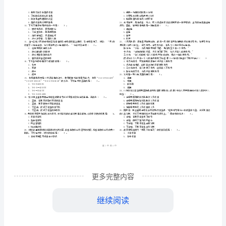
市
（
区）
《综
姓名
考
准
证号
合
………
2024
密
……….………
素
…
注意事项
：
封
………………
质》
1、考试时间：120分钟，本卷满分为150分。
…
线
………………
考
…
内
……..………
………
前
不
………………
单选题
本大题共
小题
每小题
分
共
一、
（
29
，
2
，
58
…….
检
准
………………
答
…….
A.CoolEdit
测
更多完整内容
题
……………
B.Photoshop
C.PowerPoint
试
D.MindManager
继续阅读
管
2、牛老师在班级
卷
A．鼓励学习能力强的学生主动帮助学困生