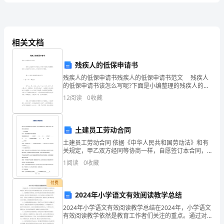
B．编排座位时让学生按成绩排名自己选择
附
化
3、取得初级中学教师、初级职业学校文
解
相关文档
他
A．高等师范专科学校或者其
B．研究生或者大学本科毕业学历
析
残疾人的低保申请书
C．中等师范学校毕业及其以上学历
D．幼儿师范学校毕业及其以上学历
残疾人的低保申请书残疾人的低保申请书范文 残疾人
2024
的低保申请书该怎么写呢?下面是小编整理的残疾人的低
保申请书范文，希望对你有所帮助。 篇一：残疾人的
12
阅读
0
收藏
A．属于现实主义的文艺作品
中
低保申请书范文 xx省xx市x
B．具有强烈的社会批判精神
学
C．描写了社会历史的演变
D．反映了当代人的精神创伤
土建员工劳动合同
教
土建员工劳动合同 依据《中华人民共和国劳动法》和有
关规定，甲乙双方经同等协商一样，自愿签订本合同，
师
共同遵守本合同所列条款。一、劳动合同期限第一条
阅（）。
1
阅读
0
收藏
A．《史记》
资
B．《汉书》
付费
格
C．《唐书》
2024年小学语文有效阅读教学总结
D．《清史稿》
证
2024年小学语文有效阅读教学总结在2024年，小学语文
有效阅读教学依然是教育工作者们关注的重点。通过对
过去几年的教学经验总结，可以得出以下结论：1. 强调