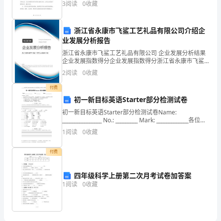
考
3
阅读
0
收藏
阅读习惯养成：培养学生良好的阅读习惯是语文教
试
浙江省永康市飞鲨工艺礼品有限公司介绍企
《综
业发展分析报告
合
浙江省永康市飞鲨工艺礼品有限公司 企业发展分析结果
企业发展指数得分企业发展指数得分浙江省永康市飞鲨
素
工艺礼品有限公司综合得分说明：企业发展指数根据企
2
阅读
0
收藏
业规模、企业创新、企业风险、企业活力四个维度对企
他
业发
A.将
交给家长批评教育
质》
付费
他
B.了解情况后耐心教育
初一新目标英语Starter部分检测试卷
考
他
C.等待
自我醒悟并改正
初一新目标英语Starter部分检测试卷Name:
他
D.批评教育无效果开除
________________ No.: _________ Mark: _____________各位同
前
14、下列不属于送别诗句的一项是（）。
学：你们好！进入初中学
1
阅读
0
收藏
A．感时花溅泪，恨别鸟惊心
检
B．又送王孙去，萋萋满别情
付费
测
C．海内存知己，天涯若比邻
D．浮云游子意，落日故人情
试
四年级科学上册第二次月考试卷加答案
1
阅读
0
收藏
卷
A.注意帮助同事的方法
附
B.缺乏团结协作精神
C.缺乏良性竞争的能力