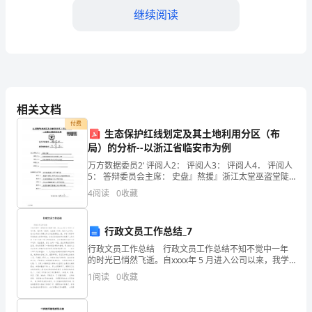
导：
继续阅读
您
好！
在
相关文档
过
四、税务管理与合规配合
付费
生态保护红线划定及其土地利用分区（布
去
局）的分析--以浙江省临安市为例
的
万方数据委员2‘ 评阅人2： 评阅人3： 评阅人4． 评阅人
5： 答辩委员会主席： 史盘』熬援』浙江太堂巫盗堂陡
一
委员1： 戴握皇』齑级三猩垣』逝适鲞±地勘测趣划瞳 论
4
阅读
0
收藏
文评阅人l： 王盟逝窒瞳』逝江太
年
行政文员工作总结_7
里，
行政文员工作总结 行政文员工作总结不知不觉中一年
我
的时光已悄然飞逝。自xxxx年 5 月进入公司以来，我学
到 了很多，也收获了许多。刚加入公司时，我对公司的
1
阅读
0
收藏
在
运作模式和工作流程都很生 疏，多亏了领导和
规工作得到有效实施。
财
五、团队协作与知识分享