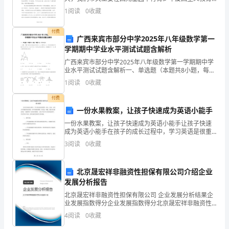
升
基地挂牌仪式。这是我们贯彻落实和的重要举措，也是
1
阅读
0
收藏
我市未成年人爱国主义教育基地建设的一件大
自
付费
己
广西来宾市部分中学2025年八年级数学第一
学期期中学业水平测试试题含解析
的
广西来宾市部分中学2025年八年级数学第一学期期中学
业
业水平测试试题含解析一、单选题（本题共8小题，每题
5分，共40分）1、如图，等腰三角形ABC底边BC的长为
1
阅读
0
收藏
4 cm，面积为12 cm2，腰AB的垂直
务
付费
水
一份水果教案，让孩子快速成为英语小能手
平，
一份水果教案，让孩子快速成为英语小能手让孩子快速
成为英语小能手在孩子的成长过程中，学习英语是很重
要的一部分。但是，让孩子有兴趣学英语却是一件不容
全
3
阅读
0
收藏
易的事情。针对这一问题，我们可以通过制定一份趣味
性十足的
力
北京晟宏祥非融资性担保有限公司介绍企业
以
发展分析报告
赴
北京晟宏祥非融资性担保有限公司 企业发展分析结果企
业发展指数得分企业发展指数得分北京晟宏祥非融资性
担保有限公司综合得分说明：企业发展指数根据企业规
完
4
阅读
0
收藏
模、企业创新、企业风险、企业活力四个维度对企业发
展情