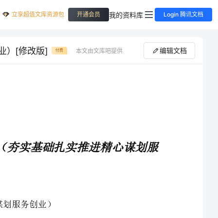
立享超值文库资源包
我的资料库
开通会员
Login 腾讯文档
）[修改版]
编辑文档
本文由文库吧提供
付费
第一篇：县创业服务年阶段汇报交流材料（夯实基础扎实推进精心谋划服
今年以来，我县把创业服务年活动作为推动县域经济发展的有效载体，紧紧围绕优化环境、服务创
业、促进发展的工作目标，进一步扩大机关效能建设成果，在全县范围内掀起了创业服务工作热潮。