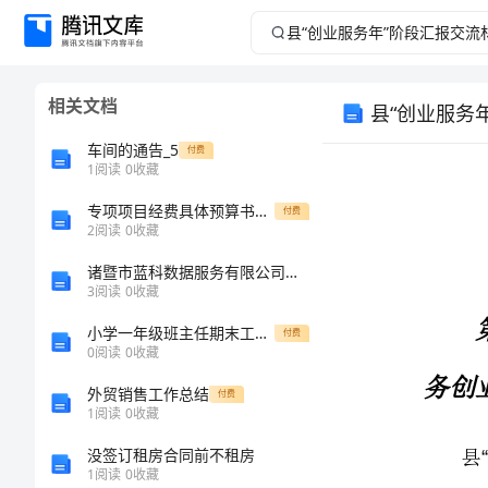
县
“创
相关文档
县“创业服务
业
车间的通告_5
付费
服
1
阅读
0
收藏
专项项目经费具体预算书全文模版
务
付费
2
阅读
0
收藏
年”
诸暨市蓝科数据服务有限公司介绍企业发展分析报告
3
阅读
0
收藏
务创业）
阶
小学一年级班主任期末工作总结
付费
0
阅读
0
收藏
“”
段
外贸销售工作总结
付费
汇
1
阅读
0
收藏
”
没签订租房合同前不租房
报
1
阅读
0
收藏