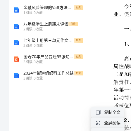
、
1
交
金融风险管理的VaR方法及其应用
付费
1
阅读
0
收藏
流
八年级学生上册期末评语
付费
2
阅读
0
收藏
材
七年级上册第三单元作文：感悟自然作文700字
付费
2
阅读
0
收藏
料
国寿70年产品变迁55张幻灯片
付费
（夯
3
阅读
0
收藏
2
2024年街道组织科工作总结
付费
实
3
阅读
0
收藏
基
础
复制全文
扎
3
全屏阅读