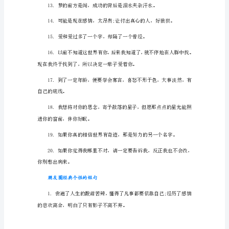
说
说
却太不容易。
最
新
微
信
朋
有鱼却会更清澈。
友
圈
语
录
1.