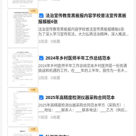
的
家分享一下。我觉得这部电影非常生动动人，尤其是讲
述孔子年
时
付费
朋友圈经典个性的短句
法治宣传教育黑板报内容学校普法宣传黑板
候
报模板6张
法治宣传教育黑板报内容学校普法宣传黑板报模板6张
有
为了深入学习宣传宪法，大力弘扬法治精神，深入推进
法制宣传，增强师生的宪法意识和法制观念，学校会在
没
2
阅读
0
收藏
的悲欢离合，明
“12.4”全国法制宣传日到来之际，举制宣传比赛，
有
2024年乡村医师半年工作总结范本
想
2024年乡村医师半年工作总结范本乡村医师是一份充满
挑战和机遇的工作，在____年的上半年，我作为一名乡村
过，
医师，从事医疗工作有了很多收获和体会。在这篇总结
2
阅读
0
收藏
中，我将详细介绍我的工作内容、困难和挑战以及所
你
付费
喜
2025年高精度检测仪器采购合同范本
欢
2025年高精度检测仪器采购合同范本甲方（采购方）：
____地址：____联系人：____联系电话：____乙方（供应
方）：____地址：____联系人：____联系电话：____鉴于甲
的
1
阅读
0
收藏
方需采购乙方的
那
付费