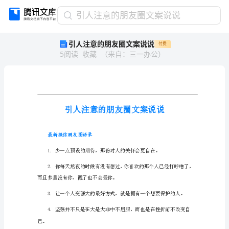
引
引人注意的朋友圈文案说说
人
引人注意的朋友圈文案说说
付费
注
5
阅读
收藏
（
来自
：
三一办公
）
意
的
朋
友
圈
文
案