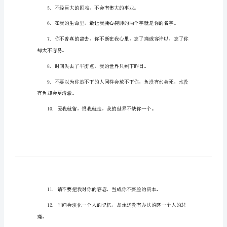
说
最新微信朋友圈语录
说
引
人
注
而且梦里没有你，醒了也不会爱你。
意
的
朋
友
己。
圈
文
案