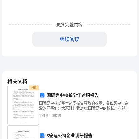
少
一
更多完整内容
点
继续阅读
预
设
的
期
相关文档
痛。
待，
付费
那
国际高中校长学年述职报告
国际高中校长学年述职报告尊敬的校董、各位领导、亲
份
爱的同事们：大家好！我是XX国际高中的校长。在过去
的一年里，我有幸执掌这所学校，与各位领导、教职员
对
1
阅读
0
收藏
工、学生家长紧密合作，共同努力，为学生的成长和发
展营造
人
3宏远公司企业调研报告
的