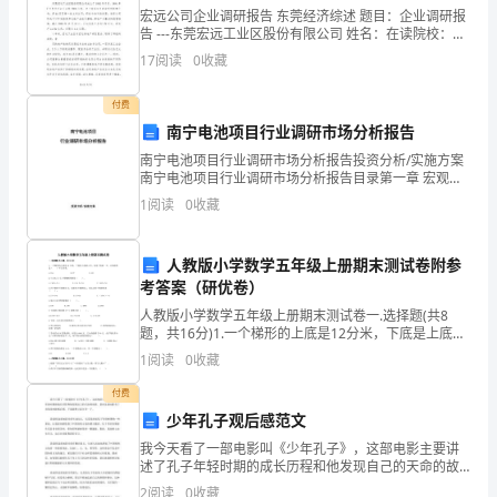
宏远公司企业调研报告 东莞经济综述 题目：企业调研报
关
告 ---东莞宏远工业区股份有限公司 姓名：在读院校：所
在院系：就读专业：所在班级：学号： 一、公司简
17
阅读
0
收藏
怀
会
付费
南宁电池项目行业调研市场分析报告
更
南宁电池项目行业调研市场分析报告投资分析/实施方案
南宁电池项目行业调研市场分析报告目录第一章 宏观环
自
境分析第二章 区域内行业发展形势分析第三章 重点企业
自己的底线。
1
阅读
0
收藏
调研分析第
在。
2.
人教版小学数学五年级上册期末测试卷附参
考答案（研优卷）
你
进你的窗前，伴你好眠。
人教版小学数学五年级上册期末测试卷一.选择题(共8
题，共16分)1.一个梯形的上底是12分米，下底是上底的
每
2倍，高是下底的一半，它的面积是（ ）平方分米。
1
阅读
0
收藏
A.216 B.27
天
付费
熬
少年孔子观后感范文
我今天看了一部电影叫《少年孔子》，这部电影主要讲
夜
述了孔子年轻时期的成长历程和他发现自己的天命的故
你别憋出病来。
事。我对这部电影有了非常深刻的观后感，下面就和大
2
阅读
0
收藏