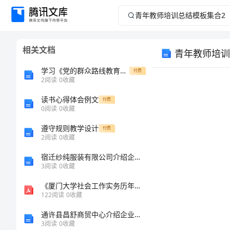
青
年
相关文档
青年教师培训
教
学习《党的群众路线教育》心得体会
付费
师
2
阅读
0
收藏
读书心得体会例文
培
付费
0
阅读
0
收藏
训
遵守规则教学设计
付费
2
阅读
0
收藏
总
宿迁纱纯服装有限公司介绍企业发展分析报告
3
阅读
0
收藏
结
《厦门大学社会工作实务历年考研真题及答案解析》
模
122
阅读
0
收藏
通许县昌舒商贸中心介绍企业发展分析报告
板
3
阅读
0
收藏