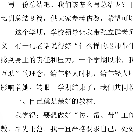
义。有一句老话说得好“什么样的老师带什么样的学生”。我深深
感到身上的责任和压力，一个学期以来，我本着“共同学习，互帮
互助”的理念，给年轻人时机，给年轻人压力的宗旨，用实际行动
影响着她。转眼一学期结束了，我们共同收获了辛苦与快乐。
一、自己就是最好的教材。
我觉得：要想做好“传、帮、带”工作，首先要做到：言传身
教，率先垂范。我一直严格要求自己，处处以身作那么，起到示范
表率作用，在言传身教中首先让老师们牢记“德高为师，身正为
范”的训言，引导她们发扬爱岗敬业精神，热爱教育教学工作。让
她们明白自己的权力和义务。在六一运动会期间，克服各方面的压
力，把工作、学校放在第一位，三年级的“奇思妙想”的展板给每
个人留下了深刻的印象。