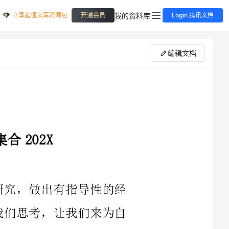
立享超值文库资源包
我的资料库
开通会员
Login 腾讯文档
编辑文档