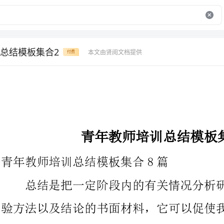
总结模板集合2
本文由贤阅文档提供
付费
青年教师培训总结模板集合202X
青年教师培训总结模板集合8篇
总结是把一定阶段内的有关情况分析研究，做出有指导性的经
验方法以及结论的书面材料，它可以促使我们思考，让我们来为自
己写一份总结吧。我们该怎么写总结呢？下面是为大家的青年教师
培训总结8篇，供大家参考借鉴，希望可以帮助到有需要的朋友。
这个学期，学校领导让我带张立群老师。我知道这份工作意