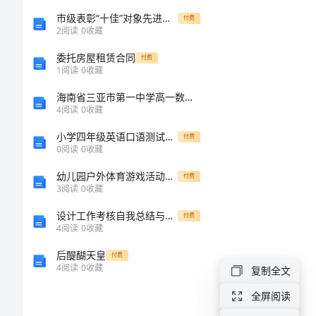
集
市级表彰“十佳”对象先进事迹材料
付费
2
阅读
0
收藏
合
委托房屋租赁合同
付费
1
阅读
0
收藏
2
海南省三亚市第一中学高一数学下学期期末考试试题北师大版
4
阅读
0
收藏
青
年
小学四年级英语口语测试分析
付费
0
阅读
0
收藏
教
幼儿园户外体育游戏活动教案
付费
师
3
阅读
0
收藏
培
设计工作考核自我总结与设计师11月个人工作总结范文汇编
付费
4
阅读
0
收藏
训
后醍醐天皇
付费
总
4
阅读
0
收藏
复制全文
结
全屏阅读
模