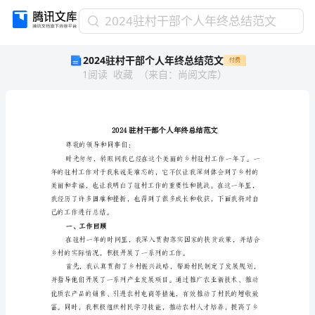
2024
2024驻村干部个人年终总结范文
驻
2024驻村干部个人年终总结范文
付费
村
1
阅读
收藏
（
来自
：
尚阅文库
）
干
部
个
人
年
终
尊敬的领导和同事们：
总