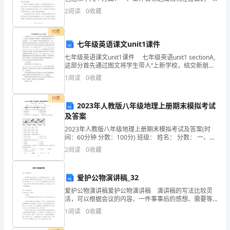
一
年中，我以机关办公室主任的身份，积极努力地完成了
2
阅读
0
收藏
所承担的工作任务。在工作目标方面，我设定了几个关
的发展。
年
键性
付费
的
七年级英语课文unit1课件
七年级英语课文unit1课件 七年级英语unit1 sectionA,
驻
这部分首先通过图文将学生带人“上新学校，结交新朋友”
的情境中，并逐渐在该语境中输入“与人打招呼”，“”及“介
村
1
阅读
0
收藏
绍他人”的核心句型
工
付费
2023年人教版八年级地理上册期末模拟考试
作
及答案
2023年人教版八年级地理上册期末模拟考试及答案(时
对
间：60分钟 分数：100分) 班级： 姓名： 分数： 一、选
择题（共25个小
于
2
阅读
0
收藏
我
爱护公物演讲稿_32
来
爱护公物演讲稿爱护公物演讲稿 演讲稿的写法比较灵
活，可以根据会议的内容、一件事事后的感想、需要等
说
情况而有所区别。在当下社会，演讲稿应用范围愈来愈
1
阅读
0
收藏
广泛，为了让您在写演讲稿时更加简单方便，下面是小
是
编