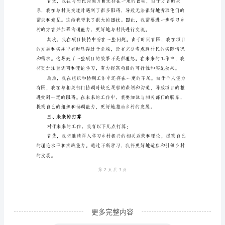
总
结
范
文
设施环境。
尊
敬
的
领
导
和
同
事
更多完整内容