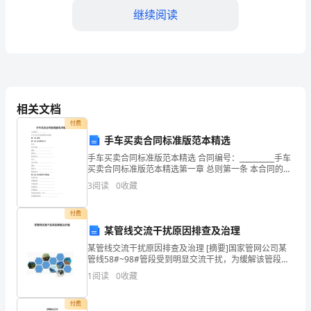
们：
继续阅读
时
光
匆
匆，
相关文档
转
付费
手车买卖合同标准版范本精选
和党员的凝聚力。
眼
手车买卖合同标准版范本精选 合同编号：__________手车
间
二、存在的问题
买卖合同标准版范本精选第一章 总则第一条 本合同的订
立卖方：法定名称：____________________地址：
3
阅读
0
收藏
我
___________
已
付费
之处。
某管线交流干扰原因排查及治理
经
某管线交流干扰原因排查及治理 [摘要]国家管网公司某
管线58#~98#管段受到明显交流干扰，为缓解该管段交
在
流干扰，对58#~98#进行了详细现场测试。测试结果显
1
阅读
0
收藏
这
付费