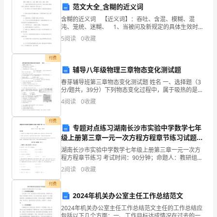
个
范文大全_含糊的近义词
美
含糊的近义词 【近义词】：吞吐、含混、模糊、混
沌、笼统、迷糊、 1、当被问及新规定的具体生效时间
时，毫无准备的东德宣传部长含糊地说：“据我所知，即
丽
5
阅读
0
收藏
时生效。”。 2、两人都对自己的计算结果含糊
的
付费
乡
辅导八年级物理三章物态变化测试题
春芽辅导班第三章物态变化测试题 姓名 一、选择题（3
村
分/题共，39分）下列物态变化过程中，属于吸热的是
（）熔化 B.液化 C.凝华 D.凝固下列现象形成的过程中，
4
阅读
0
收藏
驻
吸收热量的一组是春天，冰雪融化汇成溪
村
付费
专题对点练习湖南长沙市实验中学数学七年
工
级上册第三章一元一次方程方程章节练习试题
（含详细解析）
湖南长沙市实验中学数学七年级上册第三章一元一次方
作
程方程章节练习 考试时间：90分钟；命题人：教研组考
三、未来的打算
生注意：1、本卷分第I卷（选择题）和第Ⅱ卷（非选择
2
阅读
0
收藏
一
题）两部分，满分100分，考试时间90分钟2、答卷
付费
年
2024年机关办公室主任工作总结范文
了。
2024年机关办公室主任工作总结范文主任的工作总结应
包括以下几个方面：一、工作目标达成情况在过去的一