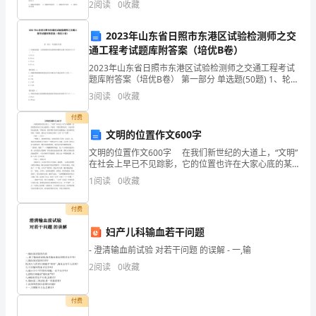
2
阅读
0
收藏
域
发病，其原因是他们在感染HIV之前体内存
游
2023年山东省日照市东港区试验检测师之交
通工程考试题库附答案（培优B卷）
戏
2023年山东省日照市东港区试验检测师之交通工程考试
题库附答案（培优B卷） 第一部分 单选题(50题) 1、轮廓
中
标底板、支架的钢构件热浸镀锌的镀锌层最小厚度应不
3
阅读
0
收藏
热闹不已。
小于（ ）。A.39μmB.5
占
付费
据
文明的位置作文600字
文明的位置作文600字 在我们新世纪的大道上，“文明”
着
在社会上早已不见踪影，它的位置也许在大家心底的某
一个角落，当我们需要它时，它会在你的心底扎根，不
一
1
阅读
0
收藏
愿出来。我们要努力的将它连根拔起，放在新世纪的
席
付费
之
妇产儿科输血若干问题
- 澄清输血前试验 对若干问题 的误解 - 一,输
地。
2
阅读
0
收藏
可
是，
付费