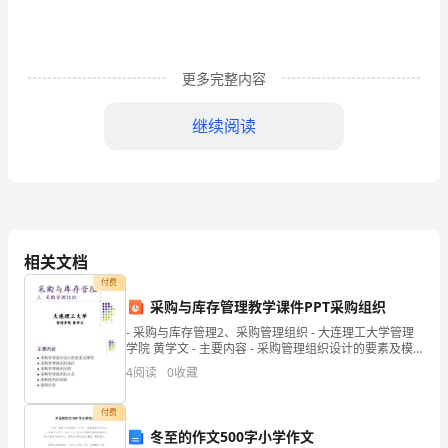
的
变
迁
更多完整内容
与
继续阅读
作
一、阅读记录卡，激发兴
用
阅
读
相关文档
区
付费
采购与库存管理教学课件PPT采购组织
作
- 采购与库存管理2、采购管理组织 - 大连理工大学管理
为
学院 黄学文 - 主要内容 - 采购管理组织设计的要素及模
型采购管理
4
阅读
0
收藏
传
统
付费
冬至的作文500字小学作文