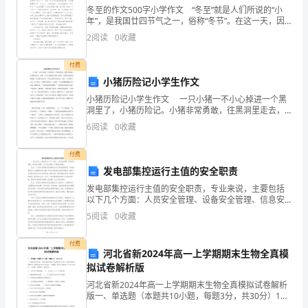
的
冬至的作文500字小学作文 “冬至”就是人们所说的“小
年”，是我国廿四节气之一，俗称“冬节”。在这一天，因
区
为太阳刚好直射在南回归线(又称为冬至线)上，使得北半
2
阅读
0
收藏
球的白天最短，黑夜最长。 根据以前的
角
付费
游
小猪历险记小学生作文
戏，
小猪历险记小学生作文 一只小猪一不小心掉进一个黑
洞里了，小猪历险记。小猪非常勇敢，往黑洞里走去，
突然一个巨大的城堡出现在它面前，小猪吓得连滚带爬
始
6
阅读
0
收藏
的跑，在小猪后面又有一只巨大的黑手伸过来，小猪一
下子
终
付费
在
发电部集控运行主值的安全职责
发电部集控运行主值的安全职责，专业来说，主要包括
幼
以下几个方面：人员安全管理、设备安全管理、信息安
全管理、生产安全管理、环境安全管理。首先，人员安
5
阅读
0
收藏
儿
全管理是发电部集控运行主值的重要职责。发电部集控
运行主值
园
付费
河北省新2024年高一上学期期末生物全真模
的
拟试卷解析版
河北省新2024年高一上学期期末生物全真模拟试卷解析
区
版一、单选题（本题共10小题，每题3分，共30分）1、
艾滋病研究者发现，少数艾滋病病毒(HIV)的感染者并不