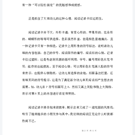
读
读向深入方面发展是十分必要的。
卡
在
大
班
幼
儿
深
入
阅
读
中