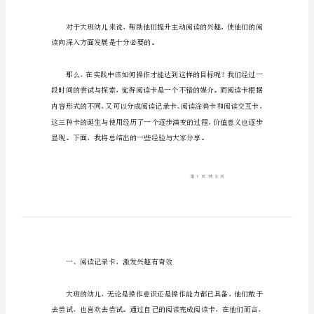
阅
读
终不高。
中
的
变
迁
与
作
又归于平静。
用
阅