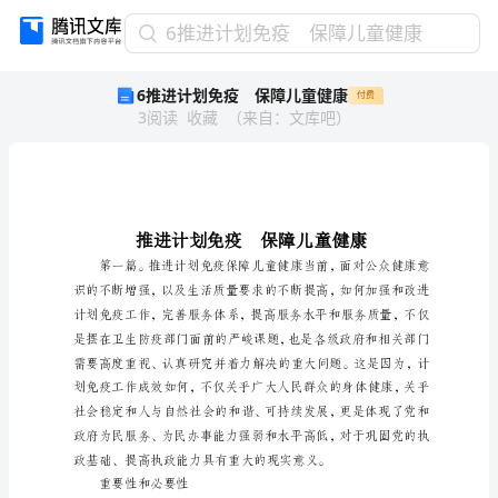
6
6推进计划免疫 保障儿童健康
推
6推进计划免疫 保障儿童健康
付费
进
3
阅读
收藏
（
来自
：
文库吧
）
计
划
免
疫
保
障
儿