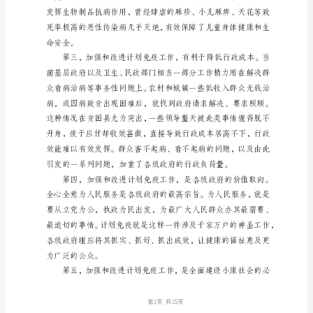
的历史意义。
童
健
康
第
一
篇。
推
表”重要思想的具体举措。
进
计
划
免
第1页
疫