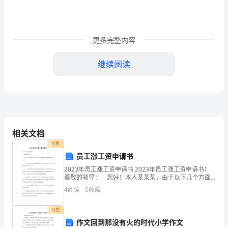
保
障
儿
更多完整内容
童
继续阅读
健
康
当
前，
相关文档
面
付费
员工涨工资申请书
对
2023年员工涨工资申请书 2023年员工涨工资申请书1
公
尊敬的领导： 您好！本人某某某，由于以下几个方面
的原因，现特申请加工资__元。 1、从今年开始，江苏
4
阅读
0
收藏
徐州的地区的__部门工资都有所上调，
众
命安全。
付费
健
作文回到那没有火的时代小学作文