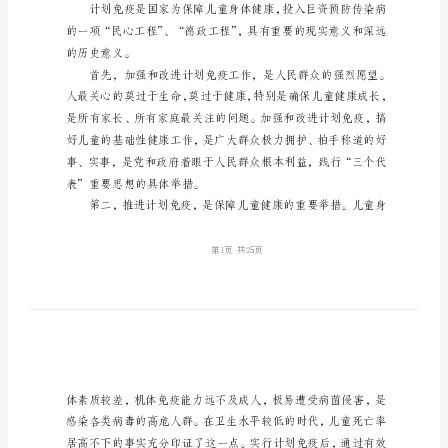
童
健
康
推
进
计
划
免
疫
重要性和必要性
保
障
儿