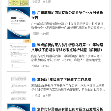
10
阅读
0
收藏
量
要
广州威想尼商贸有限公司介绍企业发展分析
报告
为广泛的公众。
求
广州威想尼商贸有限公司 企业发展分析结果企业发展指
数得分企业发展指数得分广州威想尼商贸有限公司综合
的
得分说明：企业发展指数根据企业规模、企业创新、企
1
阅读
0
收藏
业风险、企业活力四个维度对企业发展情况进行评价。
不
该企
付费
难点解析内蒙古翁牛特旗乌丹第一中学物理
断
第2页
八年级下册期末考试必考点解析试题（解析版）
提
内蒙古翁牛特旗乌丹第一中学物理八年级下册期末考试
必考点解析 考试时间：90分钟；命题人：教研组考生注
高，
意：1、本卷分第I卷（选择题）和第Ⅱ卷（非选择题）两
2
阅读
0
收藏
部分，满分100分，考试时间90分钟2、答卷前，
如
苏教版4年级科学下册教学工作总结
何
苏教版4年级科学下册教学工作总结小学科学课是以培养
加
学生科学素养为宗旨的科学启蒙课程，目前越来越受到
各界的重视，四年级科学教学总结。我知道，要想提高
11
阅读
0
收藏
教学质量，首先要立足课堂，教师要从常规课上要质
强
量。但是
和
焦作市好景搬运有限公司介绍企业发展分析