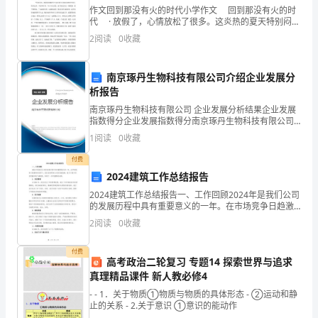
康
作文回到那没有火的时代小学作文 回到那没有火的时
代 · 放假了，心情放松了很多。这炎热的夏天特别闷，
意
又逢我家这一路段在维修电路，停电了。吃完晚饭后，
2
阅读
0
收藏
我搬来一张摇椅，放在天台上，躺在椅上，
识
南京琢丹生物科技有限公司介绍企业发展分
的
析报告
不
南京琢丹生物科技有限公司 企业发展分析结果企业发展
指数得分企业发展指数得分南京琢丹生物科技有限公司
断
综合得分说明：企业发展指数根据企业规模、企业创
1
阅读
0
收藏
新、企业风险、企业活力四个维度对企业发展情况进行
增
评价。
付费
2024建筑工作总结报告
强，
2024建筑工作总结报告一、工作回顾2024年是我们公司
以
的发展历程中具有重要意义的一年。在市场竞争日趋激
烈的背景下，我们坚持贯彻公司的发展战略，致力于提
2
阅读
0
收藏
及
升项目质量和客户满意度，取得了一系列重要的成果。
生
付费
高考政治二轮复习 专题14 探索世界与追求
真理精品课件 新人教必修4
活
- - 1．关于物质①物质与物质的具体形态 - ②运动和静
质
止的关系 - 2.关于意识 ①意识的能动作