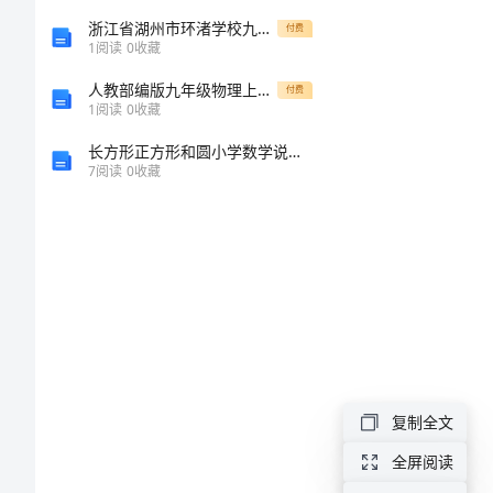
旅
浙江省湖州市环渚学校九年级英语 Unit 15 We’re trying to save the manatees period 1教案 人教新目标版
付费
游
1
阅读
0
收藏
作
人教部编版九年级物理上册期末考试题及答案【学生专用】
付费
1
阅读
0
收藏
文
长方形正方形和圆小学数学说课稿
范
7
阅读
0
收藏
文
沙
漠
之
行
从
复制全文
希
全屏阅读
拉