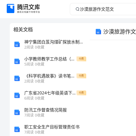
沙
漠
相关文档
沙漠旅游作文
旅
神宁集团白芨沟煤矿探放水制度范文大合辑
游
2
阅读
0
收藏
小学教师教学工作总结（个人）
作
付费
5
阅读
0
收藏
文
《科学机遇故事》读书笔记(多篇)
付费
沙漠之行
2
阅读
0
收藏
范
广东省2024七年级英语下册Unit9WhatdoeshelooklikeSectionA基础过关新版人教新目标版
付费
6
阅读
0
收藏
文
防汛工作督查情况简报
沙
7
阅读
0
收藏
漠
职工安全生产目标管理责任书
7
阅读
0
收藏