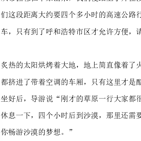
炙热的太阳烘烤着大地，地上简直像着了火，游客们用最快的速度
都挤进了带着空调的车厢，只有这里才是酷暑下的天堂。待大家都
坐好后，导游说“刚才的草原一行大家都很累，现在这段时间可以
休息一下，四个小时后到沙漠，那里还需要一定的能量，才能实现
你畅游沙漠的梦想。”
也许是草原骑马的劳累，也许是天气酷热的难耐，也许是一路的旅
途辛苦，大家东倒西歪地靠在座椅上打着瞌睡。我半睡半醒地望着
窗外那日渐消逝的草原，蒙古包已消失在我的视线，十年后这里还
能看到草原吗?旅游车在高速公路上飞快的行