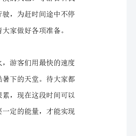
驶着，思绪随着车窗外