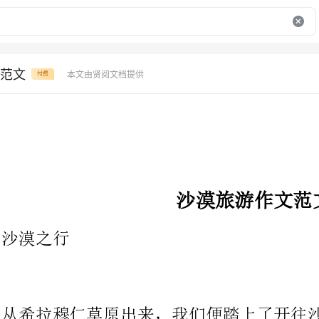
范文
本文由贤阅文档提供
付费
沙漠旅游作文范文
从希拉穆仁草原出来，我们便踏上了开往沙漠的大巴。导游告诉我
们这段距离大约要四个多小时的高速公路行驶，为赶时间途中不停
车，只有到了呼和浩特市区才允许方便，请大家做好各项准备。