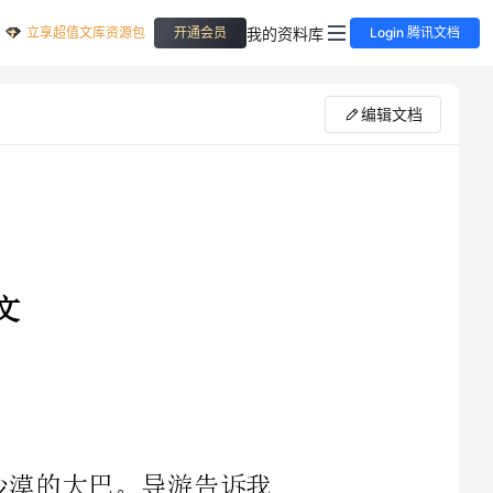
立享超值文库资源包
我的资料库
开通会员
Login 腾讯文档
编辑文档