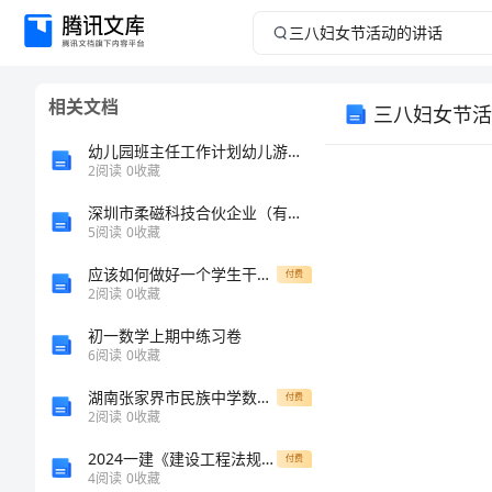
三
八
相关文档
三八妇女节活
妇
幼儿园班主任工作计划幼儿游戏_1
女
2
阅读
0
收藏
深圳市柔磁科技合伙企业（有限合伙）介绍企业发展分析报告
节
5
阅读
0
收藏
活
应该如何做好一个学生干部呢[修改版]
付费
2
阅读
0
收藏
动
初一数学上期中练习卷
6
阅读
0
收藏
的
湖南张家界市民族中学数学七年级上册第四单元几何图形初步定向攻克试卷（含答案详解版）
付费
讲
2
阅读
0
收藏
2024一建《建设工程法规及相关知识》试题D卷（附答案）
付费
话
4
阅读
0
收藏