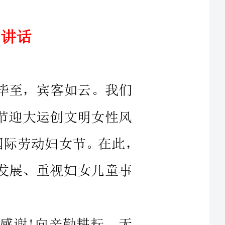
毕至，宾客如云。我们
女节迎大运创文明女性风
演，隆重庆祝第101个“三八”国际劳动妇女节。在此，
女发展、重视妇女儿童事
感谢!向辛勤耕耘、无
致以崇高的敬意!向在座
大妇女同胞们致以节日的
妇联工作，切实加强对