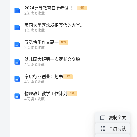
撰
2024高等教育自学考试《心理学》过关检测试题B卷 附解析
付费
2
阅读
0
收藏
写
英国大学喜欢发拒签信的大学有哪些
人：
1
阅读
0
收藏
___________
寻觅快乐作文高一
付费
2
阅读
0
收藏
日
幼儿园大班第一次家长会文稿
期：
业的各位
2
阅读
0
收藏
___________
家居行业创业计划书
付费
三
4
阅读
0
收藏
八
物理教师教学工作计划
付费
4
阅读
0
收藏
妇
女
问候!
复制全文
节
全屏阅读
活