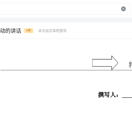
动的讲话
本文由文库吧提供
付费
精品范文模
三八妇女节活动的讲话