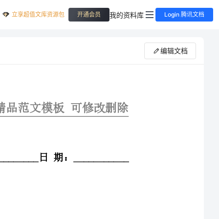
立享超值文库资源包
我的资料库
开通会员
Login 腾讯文档
编辑文档
板可修改删除
撰写人：___________日期：___________