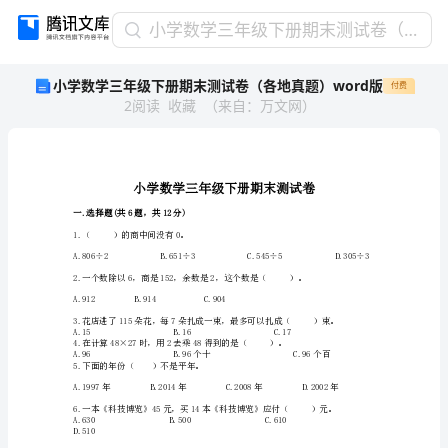
小
小学数学三年级下册期末测试卷（各地真题）word版
学
小学数学三年级下册期末测试卷（各地真题）word版
付费
数
2
阅读
收藏
（
来自
：
万文网
）
学
三
年
级
下
册
一.选择题(共6题，共12分)
期
1.（）的商中间没有0。