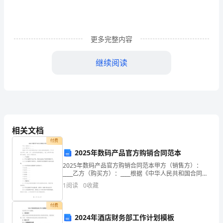
试
卷
一.
更多完整内容
选
继续阅读
择
题
(共
6
相关文档
题，
付费
2025年数码产品官方购销合同范本
共
2025年数码产品官方购销合同范本甲方（销售方）：
____乙方（购买方）：____根据《中华人民共和国合同
12
法》及相关法律法规的规定，甲乙双方在平等、自愿、
1
阅读
0
收藏
公平、诚实信用的原则基础上，就乙方购买甲方数码
分)1.
付费
（
2024年酒店财务部工作计划模板