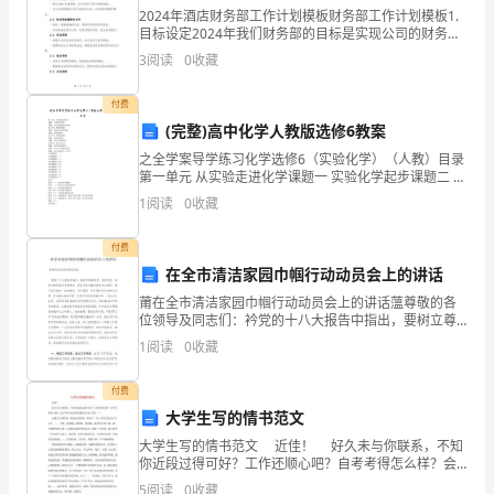
）
2024年酒店财务部工作计划模板财务部工作计划模板1.
（3）柴胡的上面放的是（）。
目标设定2024年我们财务部的目标是实现公司的财务目
的
标，并提供准确、及时、可靠的财务信息支持公司的决
3
阅读
0
收藏
策和运营。2. 重点工作2.1. 预算编制和
商
（4）白芍的下面放的是（）。
付费
中
(完整)高中化学人教版选修6教案
之全学案导学练习化学选修6（实验化学）（人教）目录
间
第一单元 从实验走进化学课题一 实验化学起步课题二 化
学实验的绿色追求第二单元 物质的获取课题一 物质的分
没
1
阅读
0
收藏
离和提纯课题二 物质的制备第三单元 物质的检
有
付费
在全市清洁家园巾帼行动动员会上的讲话
4.比25的30倍少20的数是________。
0。
5.在○里填上“＞”“＜”或“=”。
莆在全市清洁家园巾帼行动动员会上的讲话薀尊敬的各
A.806÷2
位领导及同志们：衿党的十八大报告中指出，要树立尊
重自然、顺应自然、保护自然的生态文明理念，把生态
1
阅读
0
收藏
B.651÷3
文明建设放在突出地位，融入经济建设、政治建设、文
化建设，
C.545÷5
付费
大学生写的情书范文
D.305÷32.
大学生写的情书范文 近佳！ 好久未与你联系，不知
小
你近段过得可好？工作还顺心吧？自考考得怎么样？会
四.计算题(共2题，共22分)
计师考试应该准备得差不多了吧！！！ 记得正月的时
学
5
阅读
0
收藏