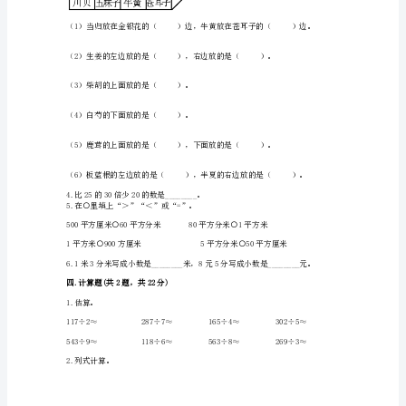
小
学
数
三.填空题(共6题，共22分)
学
三
场在科技馆的（）面。
年
3.下面是中药房的药材柜。
级
下
册
期
末
测