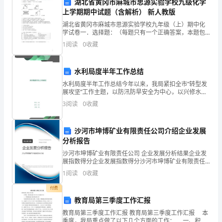
极
湖北省黄冈市麻城市思源实验学校九级化学
上学期期中试题（含解析） 新人教版
参
四、会议参与和合作交流
湖北省黄冈市麻城市思源实验学校九年级（上）期中化
学试卷一．选择题：（每题只有一个正确答案，本题包
与
括12个小题，每题1分，共12分）1．下列变化一定发生
1
阅读
0
收藏
了化学变化的是（ ）A．铁的融化 B．白磷燃烧
各
项
水利局度半年工作总结
水利局度半年工作总结今年以来，我局紧扣全市“转型发
工
展攻坚”工作主题，以防汛防旱安全为中心，以兴修水利
惠民生为理念，以加大投入抓建设为途径，创造性的开
3
阅读
0
收藏
作，
展各项工作，防洪减灾体系逐步完善，城乡水环境持续
改善
为
沙河市坤博矿业有限责任公司介绍企业发展
平。
部
分析报告
沙河市坤博矿业有限责任公司 企业发展分析结果企业发
五、特殊贡献
门
展指数得分企业发展指数得分沙河市坤博矿业有限责任
公司综合得分说明：企业发展指数根据企业规模、企业
1
阅读
0
收藏
的
创新、企业风险、企业活力四个维度对企业发展情况进
行评
付费
发
教育局第三季度工作汇报
展
教育局第三季度工作汇报 教育局第三季度工作汇报 本
季度，我局重点做了以下几个方面的工作： 一、积极