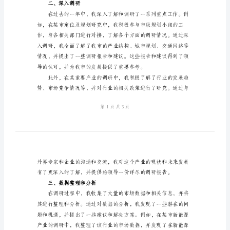
2024
年
副
调
研
一、工作概述
员
述
职
报
告
尊
合作关系。
敬
二、深入调研
的