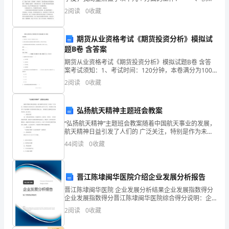
做
推进建立教育强市的工作 为加快教育强市建立进程，
2
阅读
0
收藏
在南海、顺德通过省教育强区验收后，市政府于
出
期货从业资格考试《期货投资分析》模拟试
了
题B卷 含答案
积
期货从业资格考试《期货投资分析》模拟试题B卷 含答
案考试须知：1、考试时间：120分钟，本卷满分为100
极
分。 2、请首先按要求在试卷的指定位置填写您的姓名、
2
阅读
0
收藏
准考证号等信息。 3、请仔细阅读各种题目的回
的
弘扬航天精神主题班会教案
贡
“弘扬航天精神”主题班会教案随着中国航天事业的发展，
献。
航天精神日益引发了人们的 广泛关注，特别是作为未来
社会主义事业接班人的中小学生, 更是要从小提学习“航天
44
阅读
0
收藏
在
精神:在全国科普日到来之际， 组织航空主题班
过
晋江陈埭闽华医院介绍企业发展分析报告
去
晋江陈埭闽华医院 企业发展分析结果企业发展指数得分
企业发展指数得分晋江陈埭闽华医院综合得分说明：企
的
业发展指数根据企业规模、企业创新、企业风险、企业
2
阅读
0
收藏
活力四个维度对企业发展情况进行评价。该企业的综合
一
评价