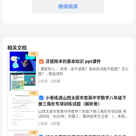
研
继续阅读
员，
我
在
____
相关文档
年
三、数据整理和分析
付费
牙拔除术的基本知识 ppt课件
加
- 课堂导入 - - 思考 - 该不该拔？身体状况能不能拔？怎么
入
拔？ - 精品资料
2
阅读
0
收藏
单
位
付费
小卷练透山西太原市育英中学数学八年级下
册三角形专项训练试题（解析卷）
至
山西太原市育英中学数学八年级下册三角形专项训练 考
今，
试时间：90分钟；命题人：教研组考生注意：1、本卷分
第I卷（选择题）和第Ⅱ卷（非选择题）两部分，满分100
1
阅读
0
收藏
积
分，考试时间90分钟2、答卷前，考生务必用0
付费