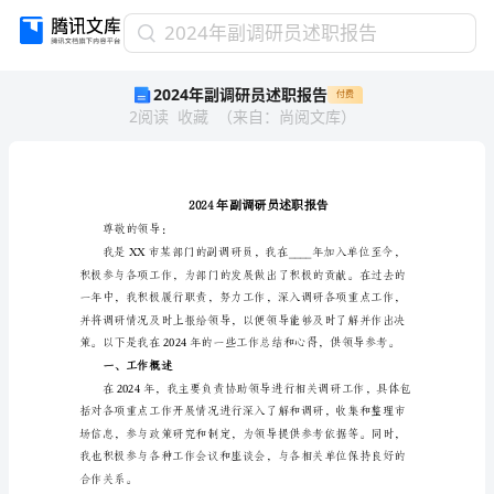
2024
2024年副调研员述职报告
年
2024年副调研员述职报告
付费
副
2
阅读
收藏
（
来自
：
尚阅文库
）
调
研
员
述
职
报
尊敬的领导：
告