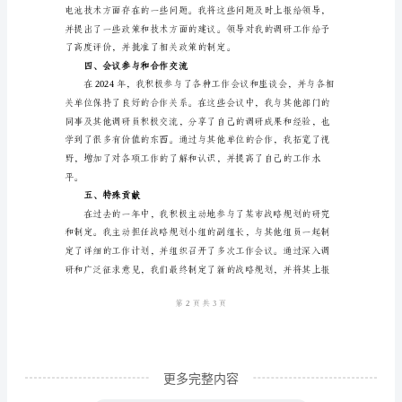
领
导：
我
是
XX
市
某
部
门
的
副
调
更多完整内容