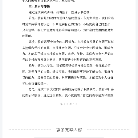
年
大
到教育事业中去。
学
生
下
乡
支
教
社
会
实
践
更多完整内容
心