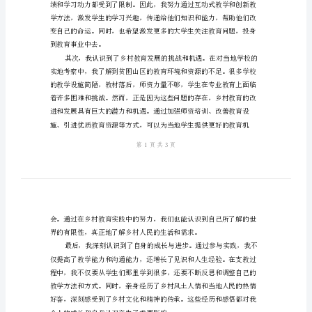
会
实
践
的成长和教育问题。
心
二、体会与收获
得
体
会
模
板
2024