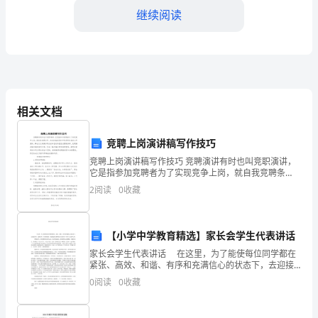
继续阅读
得
体
会
模
相关文档
板
竞聘上岗演讲稿写作技巧
标
竞聘上岗演讲稿写作技巧 竞聘演讲有时也叫竞职演讲，
题：
它是指参加竞聘者为了实现竞争上岗，就自我竞聘条
件、未来的施政目标和构想所发表的公开演讲。事先为
2
阅读
0
收藏
2024
这种演讲写成的书面材料就是竞聘演讲辞。竞聘演讲越
来
年
【小学中学教育精选】家长会学生代表讲话
大
家长会学生代表讲话 在这里，为了能使每位同学都在
紧张、高效、和谐、有序和充满信心的状态下，去迎接
学
三、启示与感悟
高考，战胜高考，取得好成绩，我就我的切身体验向大
0
阅读
0
收藏
家介绍一些学习方法和心得。 把握高
生