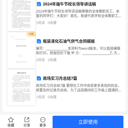
下
2024年端午节校长领导讲话稿
乡
2024年端午节校长领导讲话稿尊敬的全体教职员工、亲
爱的同学们：大家好！首先，我谨代表学校全体教职工
支
向大家致以节日的问候和美好的祝福。在这个喜庆的端
5
阅读
0
收藏
午佳节来临之际，我感到非常荣幸能够在此与大家相
教
聚，分
的贡献。
付费
社
瓶装液化石油气供气合同模板
编号：_______________本资料为word版本，可以直接编辑
会
和打印，感谢您的下载 甲 方：___________________乙 方：
___________________日 期：_
实
2
阅读
0
收藏
践
商场实习月总结7篇
心
商场实习月总结7篇 要想在工作中收获更多表现的机会，
得
就要及时记录月总结，为了这段期间的工作画上圆满的
句号，我们是时候写一份详细的月总结，小编今天就为
1
阅读
0
收藏
体
您带来了商场实习月总结7篇，相信一定会对你有所
会
和社会价值的统一。
一、
立即使用
收藏
分享
更多