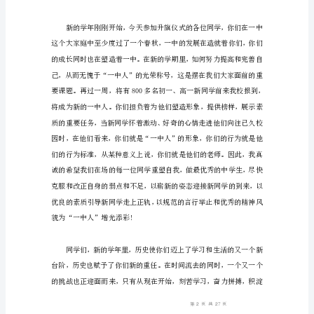
者
更
情地展望未来，共同踏上新的征程。
好
的
表
达。
在
我
们
平
凡
的
日