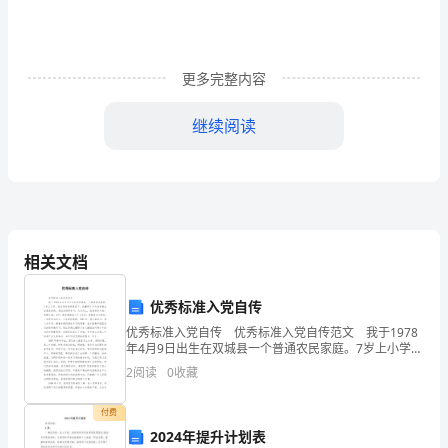
常
里，
在
更多完整内容
很
继续阅读
多
情
况
下
相关文档
我
又一个辉煌业绩。
优秀标准入党自传
们
优秀标准入党自传 优秀标准入党自传范文 我于1978
年4月9日出生在双城县一个普通农民家庭。7岁上小学。
需
在老师的培养教育下，我懂得了今天的幸福生活是党给
2
阅读
0
收藏
的，我应该好好学习，天天向上，热爱党和人民
要
付费
用
2024年提升计划表