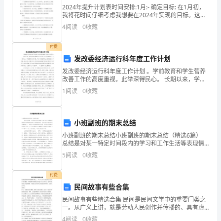
到
2024年提升计划表时间安排:1月:- 确定目标: 在1月初，
我将花时间仔细考虑我想要在2024年实现的目标。这些
演
目标可能包括提高个人技能、职业发展、健康和身体状
4
阅读
0
收藏
况、家庭关系等方面。我将写下这些目标，
讲
付费
稿，
发改委经济运行科年度工作计划
发改委经济运行科年度工作计划 。学前教育和学生营养
写
改善工作的高度重视，此举深得民心。 长期以来，学前
教育的重要性并未引起人们的足够重视。在一些地方，
1
阅读
0
收藏
起
学前教育倍受冷落，举办学前教育的主要
演
小班副班的期末总结
讲
小班副班的期末总结小班副班的期末总结（精选6篇）
稿
总结是对某一特定时间段内的学习和工作生活等表现情
况加以回顾和分析的一种书面材料，它可以提升我们发
5
阅读
0
收藏
现问题的能力，不妨坐下来好好写写总结吧。如何把总
来
结
付费
就
民间故事有些合集
毫
民间故事有些精选合集 民间是民间文学中的重要门类之
一。从广义上讲，就是劳动人民创作并传播的、具有虚
貌为“一中人”增光添彩!
无
构内容的散文形式的口头文学作品，是所有民间散文作
4
阅读
0
收藏