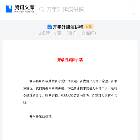
开
开学升旗演讲稿
学
开学升旗演讲稿
付费
升
2
阅读
收藏
（
来自
：
文库吧
）
旗
演
讲
稿
开
学
升
旗