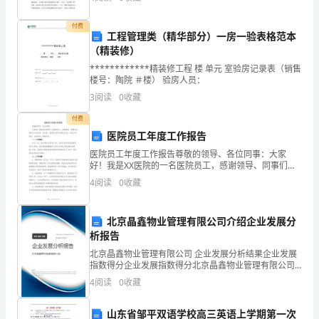
品的统称。下面给大家介绍关于民间故事有哪些，方便
头
大家学
付费
工程管理类（精华部分）一房一验表格范本
绪？
（精装修）
以
************精装修工程 楼 单元 室验房记录表（销售
楼号：陶院 ＃楼） 验房人员：
下
3
阅读
0
收藏
是
付费
医院员工年度工作报告
精
医院员工年度工作报告尊敬的领导、各位同事：大家
心
好！我是XX医院的一名医院员工，感谢领导、同事们对
我的关心和支持。在这里，我将向大家汇报我在过去一
4
阅读
0
收藏
整
年的工作情况，总结经验，展望未来。一、工作概况过
去一年，
理
北京晶鑫物业管理有限公司介绍企业发展分
析报告
的
北京晶鑫物业管理有限公司 企业发展分析结果企业发展
开
指数得分企业发展指数得分北京晶鑫物业管理有限公司
综合得分说明：企业发展指数根据企业规模、企业创
4
阅读
0
收藏
学
新、企业风险、企业活力四个维度对企业发展情况进行
评价。
升
山东省邹平双语学校高三英语上学期第一次