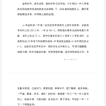
演
讲
稿
演
助。
讲
稿
可
开学升旗演讲稿1
以
帮
助
发
言