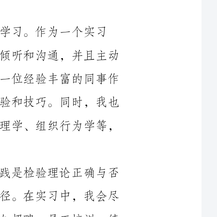
生，我们应该积极主动地融入团队，学会倾听和沟通，并且主动
请教和学习。在实习的过程中，我会选择一位经验丰富的同事作
为我的导师，向他请教问题，学习他的经验和技巧。同时，我也
会不断地学习相关的理论知识，如用人心理学、组织行为学等，
其次，实习期间，我会注重实践。实践是检验理论正确与否
的最好方法，也是提升实际能力的重要途径。在实习中，我会尽
可能地亲自参与和操作一些具体的工作，如招聘、员工培训、绩
效考评等。通过实践，我可以更加深入地了解每个环节的工作流
程和操作规范，并将理论知识与实际工作相结合，提高自己的操
再次，我认为实习是一个宝贵的机会，可以锻炼自己的沟通