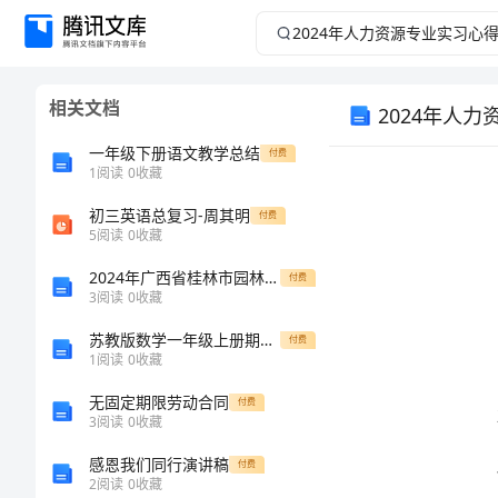
2024
年
相关文档
2024年人
人
一年级下册语文教学总结
付费
力
1
阅读
0
收藏
资
初三英语总复习-周其明
付费
5
阅读
0
收藏
源
2024年广西省桂林市园林局局属事业单位招聘历年高频难、易点（公共基础测验共200题）模拟试卷带答案（模拟题）
付费
3
阅读
0
收藏
专
苏教版数学一年级上册期末试卷
付费
1
阅读
0
收藏
业
无固定期限劳动合同
付费
总结。
实
3
阅读
0
收藏
感恩我们同行演讲稿
付费
习
2
阅读
0
收藏