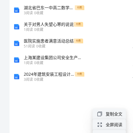
心
湖北省巴东一中高二数学教案 选修2-2：直接证明与间接证明3(理)
付费
3
阅读
0
收藏
得
关于对男人失望心寒的说说
付费
1
阅读
0
收藏
2024
医院实施患者满意活动总结
付费
年
51
阅读
0
收藏
人
上海某建设集团公司安全生产管理规定
1
阅读
0
收藏
力
2024年建筑安装工程设计合同书新
资
付费
3
阅读
0
收藏
源
专
业
复制全文
实
作能力。
全屏阅读
习