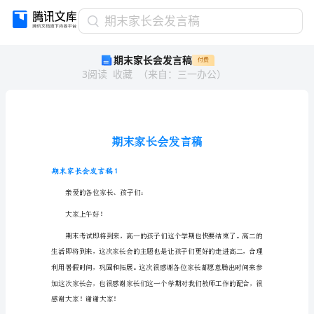
期
期末家长会发言稿
末
期末家长会发言稿
付费
家
3
阅读
收藏
（
来自
：
三一办公
）
长
会
发
言
稿
期
末