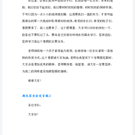
稿
1
亲
爱
的
各
位
家
长、
孩
子
们：
大