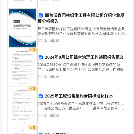
束
各位家长：
邢台沃森园林绿化工程有限公司介绍企业发
了。
展分析报告
高
邢台沃森园林绿化工程有限公司 企业发展分析结果企业
大家好！
发展指数得分企业发展指数得分邢台沃森园林绿化工程
有限公司综合得分说明：企业发展指数根据企业规模、
二
2
阅读
0
收藏
企业创新、企业风险、企业活力四个维度对企业发展情
况进
的
付费
2024年8月公司综合治理工作述职报告范文
生
2024年8月公司综合治理工作述职报告范文尊敬的领
导：我谨向您汇报2024年8月份公司综合治理工作的情
活
况。在这一个月里，我们团队积极推动公司的治理工
2
阅读
0
收藏
作，努力提升公司的绩效和管理水平。一、绩效方面：1.
即
付费
将
2025年工程设备采购合同标准化样本
到
2025年工程设备采购合同标准化样本甲方（采购方）：
____有限公司乙方（供应商）：____设备有限公司第一条
来，
合同双方1.1 甲方：____有限公司，地址：____，法定代
1
阅读
0
收藏
表人：____，营业执照号
这
付费