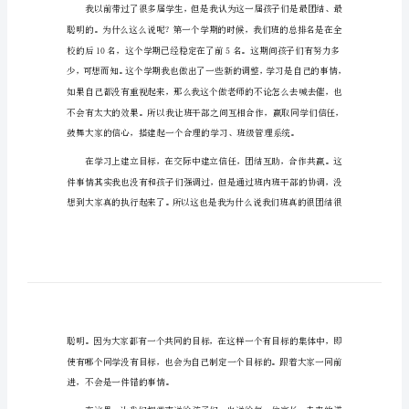
期末家长会发言稿1
家
长
亲爱的各位家长、孩子们：
会
发
大家上午好！
言
稿
期
末
家
长
感谢大家！谢谢大家！
会
发
言