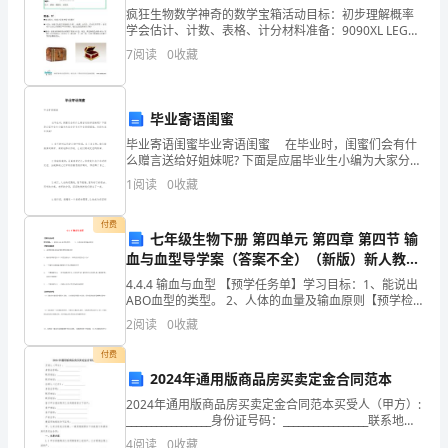
疯狂生物数学神奇的数学宝箱活动目标：初步理解概率
一
学会估计、计数、表格、计分材料准备：9090XL LEGO
DUPLO 大型散架件组合、图片、小纸箱模型词汇：�高
的
7
阅读
0
收藏
全能小店估计、推测、偶然性、必然性lo
孩
坚持学习是这个暑假的主要任务。
毕业寄语闺蜜
子
毕业寄语闺蜜毕业寄语闺蜜 在毕业时，闺蜜们会有什
们
么赠言送给好姐妹呢? 下面是应届毕业生小编为大家分享
有关毕业寄语闺蜜，欢迎大家来阅读! 1.岁月的列车将
1
阅读
0
收藏
驶出初中校园，来不及多想，我
这
付费
个
七年级生物下册 第四单元 第四章 第四节 输
血与血型导学案（答案不全）（新版）新人教
学
版-（新版）新人教版初中七年级下册生物学案
4.4.4 输血与血型 【预学任务单】学习目标：1、能说出
为高二的到来建设起最稳固的基础。
（含经典国培总结资料）
期
ABO血型的类型。 2、人体的血量及输血原则【预学检
测单】血型的发现及其血型的类型有哪几种？输血的原
2
阅读
0
收藏
则是什么？在紧急情况下，如果
也
谢谢大家！
付费
快
2024年通用版商品房买卖定金合同范本
要
2024年通用版商品房买卖定金合同范本买受人（甲方）:
_________________身份证号码：_________________联系地
期末家长会发言稿2
址：___________________联系电话：__
结
4
阅读
0
收藏