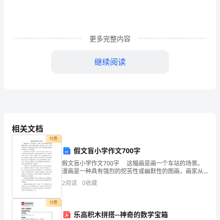
家
上
更多完整内容
午
好！
继续阅读
期
末
考
进，不会是一件错的事情。
试
相关文档
付费
即
假文盲小学作文700字
将
假文盲小学作文700字 这幅画是画一个车站的场景。
漫画是一种具有强烈的挖苦性或幽默性的图画，画家从
到
生存现象中取材，通过夸张、比喻 、意味等手段来挖
2
阅读
0
收藏
苦、批评或表彰某些人和事，看完了著名漫画家华群武
来，
付费
高
乐高积木拼搭--神奇的数学宝箱