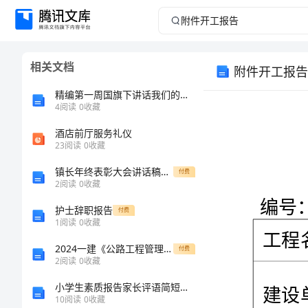
附
件
相关文档
附件开工报告
开
精编第一周国旗下讲话我们的征程是星辰大海参考发言稿
工
4
阅读
0
收藏
酒店前厅服务礼仪
报
23
阅读
0
收藏
告
镇长年终表彰大会讲话稿范文一
付费
2
阅读
0
收藏
开
护士辞职报告
付费
工
1
阅读
0
收藏
报
2024一建《公路工程管理与实务》练习题C卷
付费
2
阅读
0
收藏
告
小学生素质报告家长评语简短【精彩多篇】
编
10
阅读
0
收藏