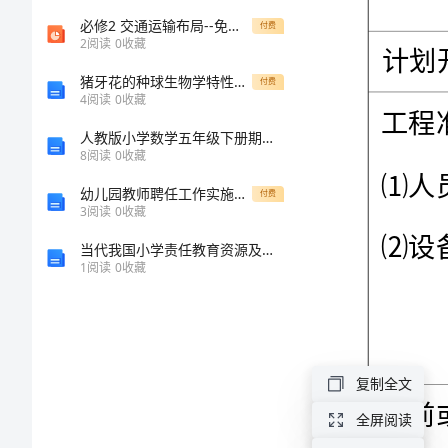
号：
必修2 交通运输布局--免费-课件（PPT·精·选）
付费
2
阅读
0
收藏
（QD10-
猪牙花的种球生物学特性及光适应性研究的开题报告
05）
付费
4
阅读
0
收藏
工
人教版小学数学五年级下册期末测试卷带答案（综合卷）2
程
8
阅读
0
收藏
名
幼儿园教师聘任工作实施方案
付费
3
阅读
0
收藏
称：
当代我国小学责任教育资源及其利用状况研究的开题报告
建
1
阅读
0
收藏
设
地
点
复制全文
（地
全屏阅读
段）：