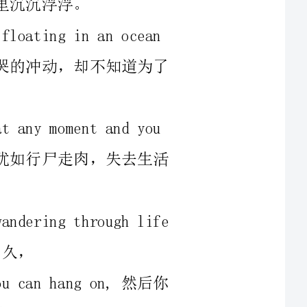
You’reabouttoburstintotearsatanymomentandyou
don’tevenknowwhy.最后，你觉得自己犹如行尸走肉，失去生活
Ultimately,youfeellikeyou’rewanderingthroughlife
You’renotsurehowmuchlongeryoucanhangon,然后你
andyoufeellikeshouting,“Willsomeonepleaseshout
Itdoesn’ttakemuchtobringonablueday.也许只是一