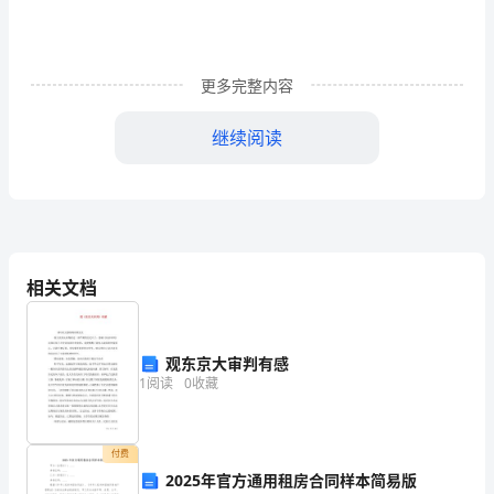
要
膀胱括
痉挛
致
停止
连续
痉挛
能够
留：
约肌
所
。③呼吸
：
呼吸肌群和膈肌
，
点
停止
息
喉
连续痉挛
粘
挤气管
致
肺部感染
。④窒
：由于
头、呼吸肌
和
痰拥
所
。⑤
：
更多完整内容
4
痉挛
不
支气管
物郁
能够致肺
肺不
头、呼吸肌
，呼吸道
畅，
分泌
积，均
炎、
补
继续阅读
中毒
不
换气不
致使
性
中毒
痉挛
禁食使
：呼吸
畅，
足，
呼吸
酸
，肌
、
酸
钾
加
致代谢性
中毒
循
衰
中毒
力弱
，
酸
。⑦
环
竭：
可造成心
时
破伤
的预
举措有
风
防
哪些
9
应
第
篇总论第
章
科感染破伤
的预
举措有
一
四
外
风
防
注
类毒素
射
能够
获得
免疫
确办
伤
实时
整清创
被
相关文档
用
注
，
令人
自动
。②正
理
口，
完
。③
意
免疫
肉
射破伤
毒素
或
体破伤
免疫球
白
：尽早肌
注
风抗
（）
人
风
蛋
哪
简
发病的高危
素
述
因
10ARDS
观东京大审判有感
1
阅读
0
收藏
些
第
篇总论第
章多
官功能
综
一
五
器
阻拦
问
付费
题
2025年官方通用租房合同样本简易版