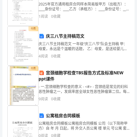
2025年官方通用租房合同样本简易版甲方（出租方）：
第
____身份证号：____乙方（承租方）：____身份证号：____
根据《中华人民共和国合同法》、《中华人民共和国城
一
1
阅读
0
收藏
市房地产管理法》及相关法律法规的
篇
付费
庆三八节主持稿范文
总
庆三八节主持稿范文 一年级“庆三八节”队会主持稿 甲：
论
母爱，永远是个温暖的话题， 乙：母爱，是送给婴儿甜
甜的吻。 甲：母爱，是秋风吹散的一缕白发， 乙：母
4
阅读
0
收藏
第
爱，是眼角上的一
挤压伤、冲击伤或损害，呼吸道烧伤，吸入化学物
二
付费
全身
大
术
大
原
肺外损害指
性烧伤、创伤、
手
、
量输血等。②休克：各种
宫颈细胞学检查TBS报告方式及标准NEW
ppt课件
章
- 一.宫颈细胞学检查的意义 - <#> - 宫颈癌是常见的妇科
水、
位感染引起的毒
症
其
官
统的病变如急性
症胰腺
急性肾功能衰
血
。④
他器
系
重
炎、
竭、
恶性肿瘤之一，发病率居全球女性恶性肿瘤第二位。每
年约有5
9
阅读
0
收藏
性
功能衰
等
电
肝
竭
。
解
公寓租房合同模板
简
急性肾衰
多
期
液原则
述
竭
尿
补
11
质
公寓租房合同模板公寓租房合同模板 公司（以下简称甲
第
篇总论第
章
功能
综
一
五
多器官
阻拦
方）自 年 月 日起，将 外交人员公寓 楼 单元 号公寓 套
代
租给 国驻华大使馆（以下简称乙方）作住宅之用。双方
0
阅读
0
收藏