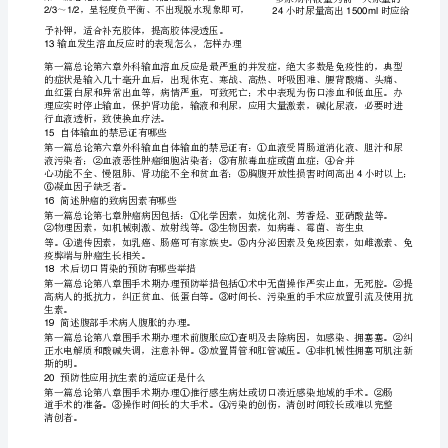
简
括中
静
压
肺
管楔压
排
数
气剖析
乳
心
脉
、
毛细血
、心
出量和心脏指
、动脉血
、动脉血
答
测定
散性
管内凝
的检测
胃肠
膜值测定等
在抢救危
病
盐
、弥
血
血
、
黏
，
重
人、
病
肺功能不全病
的休克时
特别监测
得特别
要
人和心
人
，
显
重
题
简
感染性休克常有原
原则
述
因和治疗
题
6
第
篇总论第
章
科休克感染性休克常有
感染
绞窄性肠
大面
一
三
外
于胆道
、
拥塞、
积
目
伤
路感染
急性洋溢性
膜
败
症等
、尿
、
腹
炎、
血
所
感染性休克的
较
在休克未
前
应
休克
时
感染
治疗比
困难。
纠正
，
重视治疗
，同
治疗
属
在休克
应
感染
纠正后，
重视治疗
篇
详
的
包括
充
容
感染
要举措
办
原发感染
应
尽
治疗
：①补
血
量②控制
，主
是：
理
灶；
所
菌
病
力
抗
药物；改进
人的一般情况，加强抵抗
属
应
糖皮质激素
⑤
用
。
章
破伤
的并发症有
风
哪些
8
答
第
篇总论第
章
科感染此
要考
生
破伤
并发症的
破伤
并发症多
一
四
外
题主
学
对
风
认识。
风
案
痉挛
毒素
致
要
骨折
强烈
痉挛能够致骨折
肌
和
所
，主
为：①
：
肌
。②尿