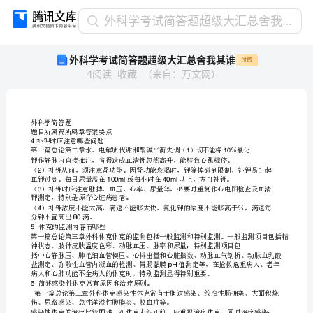
外
外科学考试简答题超级大汇总舍我其谁
科
外科学考试简答题超级大汇总舍我其谁
付费
学
4
阅读
收藏
（
来自
：
万文网
）
考
试
简
答
题
超
级
科
简答
外
学
题