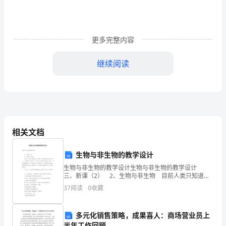
定？
在
这
更多完整内容
里
继续阅读
介
绍
自行把握了。
三
个
相关文档
复
生物与非生物的教学设计
习
生物与非生物的教学设计生物与非生物的教学设计
三、新课（2） 2、生物与非生物 目前人类只知道地
计
球上有生物，其他星球没有生物。那么，生物和非生物
37
阅读
0
收藏
有什么区别呢？前面我们观察了蜗牛，用笔尖触
划
过关就不远了。
给
多元化销售策略，成果喜人：商场营业员上
半年工作回顾