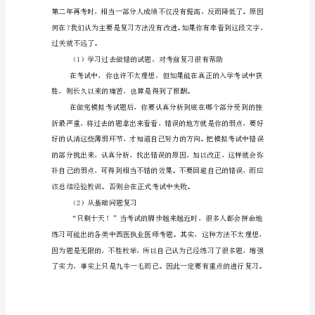
资
格
考
试
复
习
计
划
应
该
如
何
制