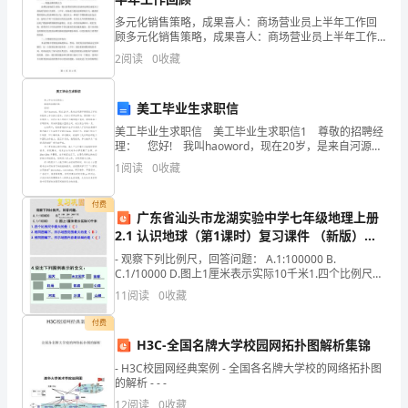
大
多元化销售策略，成果喜人：商场营业员上半年工作回
顾多元化销售策略，成果喜人：商场营业员上半年工作
家，
回顾我们所在的商场是一家中大型综合性商场，自开业
2
阅读
0
收藏
以来，一直致力于提供高品质的购物服务和愉悦的消费
希
体验。为
望
美工毕业生求职信
美工毕业生求职信 美工毕业生求职信1 尊敬的招聘经
大
理： 您好! 我叫haoword，现在20岁，是来自河源市
高级技工学校电脑美工专业的应届生，从贵公司网站得
家
1
阅读
0
收藏
知，需招聘一名广告制策人，因符
看
付费
广东省汕头市龙湖实验中学七年级地理上册
完
2.1 认识地球（第1课时）复习课件 （新版）湘
教版
- 观察下列比例尺，回答问题： A.1:100000 B.
之
C.1/10000 D.图上1厘米表示实际10千米1.四个比例尺中
最大的是（ ）2.相同图幅下，所示地图范围最大的是
后
11
阅读
0
收藏
付费
有
H3C-全国名牌大学校园网拓扑图解析集锦
（2）从基础问题复习
所
- H3C校园网经典案例 - 全国各名牌大学校的网络拓扑图
的解析 - - -
启
12
阅读
0
收藏