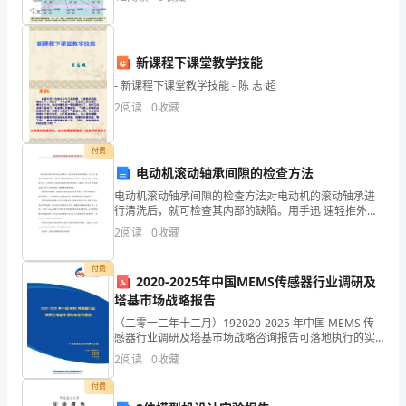
发。
正
新课程下课堂教学技能
确
- 新课程下课堂教学技能 - 陈 志 超
2
阅读
0
收藏
看
待
付费
电动机滚动轴承间隙的检查方法
考
电动机滚动轴承间隙的检查方法对电动机的滚动轴承进
前
行清洗后，就可检查其内部的缺陷。用手迅 速轻推外圈
使其旋转，然后任其逐渐减速而自行停止。如轴承良
2
阅读
0
收藏
辅
好， 则旋转平稳，只有滚珠与滚道在滚动时的轻微声
响，无振
导
付费
2020-2025年中国MEMS传感器行业调研及
塔基市场战略报告
的
（二零一二年十二月）192020-2025 年中国 MEMS 传
作
感器行业调研及塔基市场战略咨询报告可落地执行的实
战解决方案让每个人都能成为战略专家管理专家行业专
2
阅读
0
收藏
用
家……2020-2025 年中国 MEM
付费
首