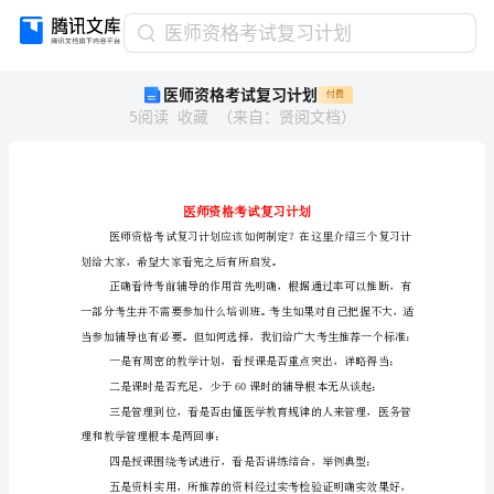
医
医师资格考试复习计划
师
医师资格考试复习计划
付费
资
5
阅读
收藏
（
来自
：
贤阅文档
）
格
考
试
复
习
计
划