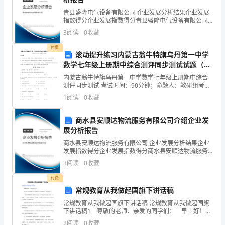
青县盛隆电气设备有限公司 企业发展分析结果企业发展
连
指数得分企业发展指数得分青县盛隆电气设备有限公司
综合得分说明：企业发展指数根据企业规模、企业创
续
3
阅读
0
收藏
新、企业风险、企业活力四个维度对企业发展情况进行
评价。
控
付费
滚动提升练习内蒙古翁牛特旗乌丹第一中学
数学七年级上册期中综合测评同步测试试题（含
制
解析）
内蒙古翁牛特旗乌丹第一中学数学七年级上册期中综合
方
测评同步测试 考试时间：90分钟；命题人：教研组考生
注意：1、本卷分第I卷（选择题）和第Ⅱ卷（非选择题）
1
阅读
0
收藏
式。
两部分，满分100分，考试时间90分钟2、答卷前
伺
商水县安顺达物流服务有限公司介绍企业发
展分析报告
服
商水县安顺达物流服务有限公司 企业发展分析结果企业
向拖板上拖板尺寸为
X():
发展指数得分企业发展指数得分商水县安顺达物流服务
系
长宽高
=42041050
有限公司综合得分说明：企业发展指数根据企业规模、
3
阅读
0
收藏
重量按重量体积材料比重估算为
:=*:
企业创新、企业风险、企业活力四个维度对企业发展情
统
况进
付费
=
的
常规教育从我做起国旗下讲话稿
向拖板下拖板尺寸为
Y():
常规教育从我做起国旗下讲话稿 常规教育从我做起国旗
选
下讲话稿1 尊敬的老师、亲爱的同学们： 早上好！今
天国旗下讲话的题目是“常规教育，从我做起”。 一个人
2
阅读
0
收藏
重量
=