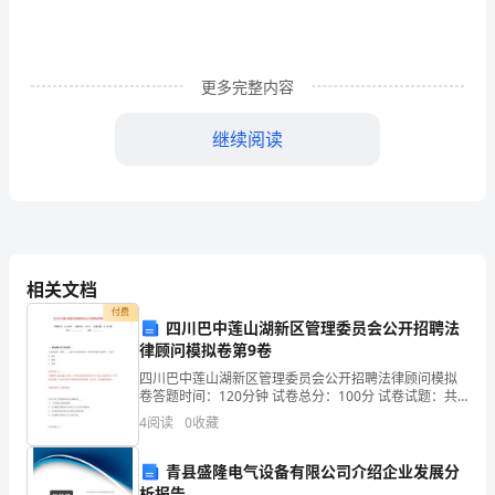
动
有
更多完整内容
精
确
继续阅读
的
运
第一节确定系统脉冲当量
动
δ
相关文档
关
p
付费
四川巴中莲山湖新区管理委员会公开招聘法
系
律顾问模拟卷第9卷
第二节工作台外形尺寸及重量初步估算
因
四川巴中莲山湖新区管理委员会公开招聘法律顾问模拟
卷答题时间：120分钟 试卷总分：100分 试卷试题：共
此
200题姓名：_______________ 成绩：_____________
4
阅读
0
收藏
工作台简图如下
:
采
青县盛隆电气设备有限公司介绍企业发展分
用
析报告