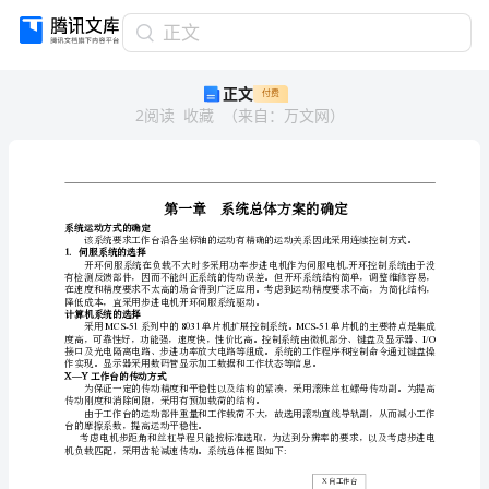
正
正文
文
正文
付费
第
2
阅读
收藏
（
来自
：
万文网
）
一
章
系
统
总
体
方
案
系统运动方式的确定
的
1.
伺服系统的选择