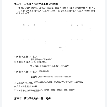
离
大
统
计
要
算
求
光电隔
功率放
机
离
工
大
作
台
沿
各
坐
标
轴
1
的
运