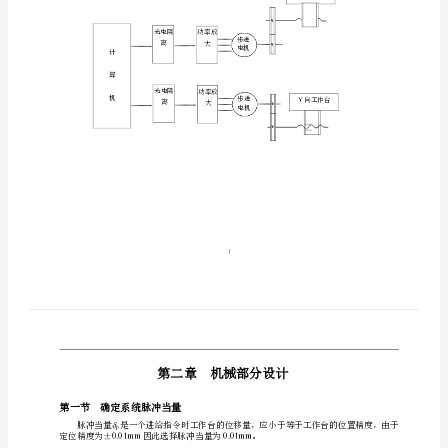
确
定
降低成本，宜采用步进电机开环伺服系统驱动。
系
计算机系统的选择
统
运
动
X—Y
工作台的传动方式
方
传动刚度和消除间隙，采用有预加载荷的结构。
式
台的摩擦系数，提高运动平稳性。
的
确
定
该
系
光电隔
功率放