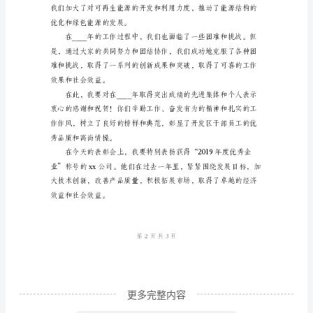
发
区
工
作
区的经济发展打下了坚实的基础。
总
结
暨
表
彰
会
讲
话
模
更多完整内容