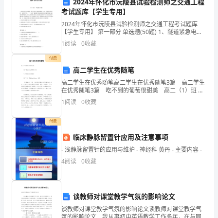
2024年怀化市沅陵县试验检测师之交通工程
首
考试题库【学生专用】
先
2024年怀化市沅陵县试验检测师之交通工程考试题库
【学生专用】 第一部分 单选题(50题) 1、隧道紧急电话
我
系统一般与有线广播系统集成,共用一个控制主机和同一
1
阅读
0
收藏
套软件平台。……电话广播路侧分机通过
效果和社会效益。
要
付费
高二学生在优秀随笔
感
高二学生在优秀随笔高二学生在优秀随笔3篇 高二学生
在优秀随笔3篇 吃不到的葡萄很甜美 高二（1）班 汪
谢
祺 《伊索寓言》中有一只狐狸的形象刻画得尤其生
1
阅读
0
收藏
动，
大
付费
家
秀品质和高尚情操。
临床静脉留置针应用及注意事项
在
- 浅静脉留置针的应用与维护 - 神经科 黄丹 - 主要内容 -
过
4
阅读
0
收藏
去
一
谈教师对课堂教学气氛的影响论文
效益和社会效益。
谈教师对课堂教学气氛的影响论文谈教师对课堂教学气
年
氛的影响论文 我从事初中英语教学工作多年，在与同