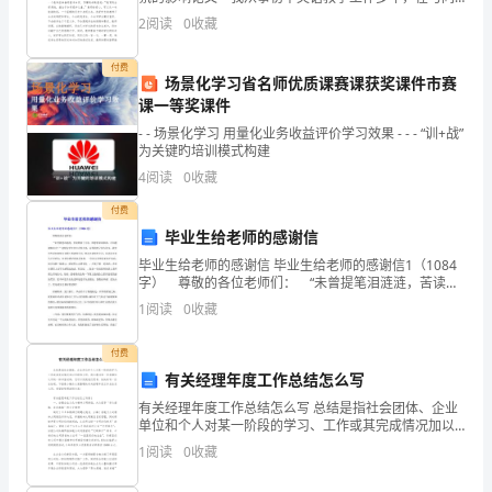
行的交流中，我们都感觉到课堂气氛不活跃，学生回答
里
2
阅读
0
收藏
问题不踊跃，讨论问题不热烈。我们知道，初中生随着
年
的
付费
场景化学习省名师优质课赛课获奖课件市赛
辛
课一等奖课件
- - 场景化学习 用量化业务收益评价学习效果 - - - “训+战”
勤
为关键旳培训模式构建
付
4
阅读
0
收藏
出
付费
毕业生给老师的感谢信
和
毕业生给老师的感谢信 毕业生给老师的感谢信1（1084
字） 尊敬的各位老师们： “未曾提笔泪涟涟，苦读寒
辛
窗十几年。师恩若泉深似海，不知感谢如何言！”老师为
1
阅读
0
收藏
学生付出太多太多，而得到的又很少很少，我们
苦
付费
工
有关经理年度工作总结怎么写
作，
有关经理年度工作总结怎么写 总结是指社会团体、企业
单位和个人对某一阶段的学习、工作或其完成情况加以
使
回顾和分析，得出教训和一些规律性认识的一种书面材
1
阅读
0
收藏
料，它可以促使我们思考，快快来写一份总结吧。下面
得