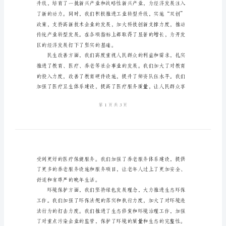
表
就。
彰
会
讲
话
模
板
果。
2023
年
开