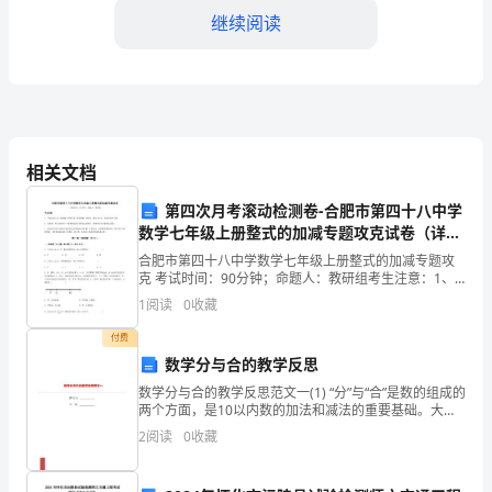
板
继续阅读
尊
敬
的
领
相关文档
舒适和有尊严的晚年生活。
导、
第四次月考滚动检测卷-合肥市第四十八中学
数学七年级上册整式的加减专题攻克试卷（详解
各
版）
合肥市第四十八中学数学七年级上册整式的加减专题攻
位
克 考试时间：90分钟；命题人：教研组考生注意：1、
本卷分第I卷（选择题）和第Ⅱ卷（非选择题）两部分，满
1
阅读
0
收藏
同
分100分，考试时间90分钟2、答卷前，考生务必
付费
事：
数学分与合的教学反思
大
数学分与合的教学反思范文一(1) “分”与“合”是数的组成的
两个方面，是10以内数的加法和减法的重要基础。大多
家
数学生喜欢计算加法从“合”的角度求和，计算减法从“分”
2
阅读
0
收藏
的角度求差。教材引导学生逐渐掌握“分
优化和绿色能源的发展。
好！