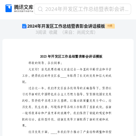
2024
2024年开发区工作总结暨表彰会讲话模板
年
2024年开发区工作总结暨表彰会讲话模板
付费
开
3
阅读
收藏
（
来自
：
尚阅文库
）
发
区
工
作
总
结
尊敬的领导、各位同事：
暨