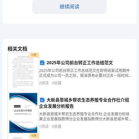
继续阅读
天
我
来
分
相关文档
享
来的挑战。
付费
一
2025年公司前台转正工作总结范文
2025年公司前台转正工作总结范文在即将结束试用期并
下
正式成为公司一员之际，我深感有必要对过去一段时间
的前台工作进行深入的总结与反思。这不仅是对过往工
我
2
阅读
0
收藏
作的回顾，更是一次自我审视与提升的机会。通过这一
过程
的
大新县恩城乡帮农生态养殖专业合作社介绍
学
企业发展分析报告
大新县恩城乡帮农生态养殖专业合作社 企业发展分析结
习
果企业发展指数得分企业发展指数得分大新县恩城乡帮
农生态养殖专业合作社综合得分说明：企业发展指数根
竞
1
阅读
0
收藏
据企业规模、企业创新、企业风险、企业活力四个维度
将会源源不断地激励你前进。
对企
付费