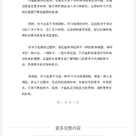
师、
亲
爱
的
同
学
我意识到，只有不断学习，
们：
大
家
好！
是
XXX，
更多完整内容
今