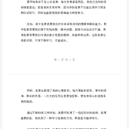
演
讲
稿
有很大差距。
范
文
尊
敬
的
我的成长和学习帮助是巨大的。
各
位
老