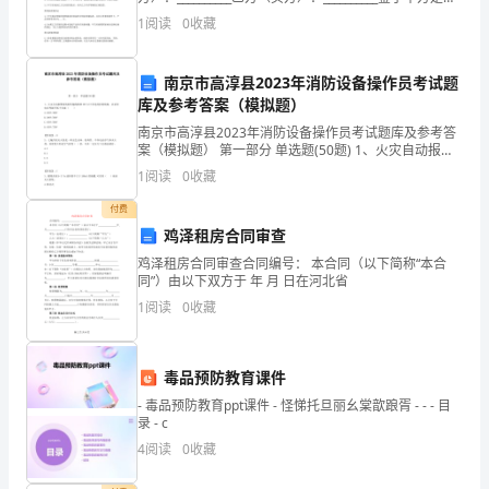
一
能家居设备的制造商/供应商，乙方是智能家居设备的购
1
阅读
0
收藏
买者，甲乙双方本着
直
的未来。
是
南京市高淳县2023年消防设备操作员考试题
库及参考答案（模拟题）
一
南京市高淳县2023年消防设备操作员考试题库及参考答
案（模拟题） 第一部分 单选题(50题) 1、火灾自动报警
个
系统的传输线路和50V以下供电的控制线路，应采用电压
1
阅读
0
收藏
等级不低于交流（ ）A.250
非
付费
常
鸡泽租房合同审查
鸡泽租房合同审查合同编号： 本合同（以下简称“本合
优
同”）由以下双方于 年 月 日在河北省
秀
1
阅读
0
收藏
的
毒品预防教育课件
学
- 毒品预防教育ppt课件 - 怪悌托旦丽幺棠歆踉胥 - - - 目
生，
录 - c
4
阅读
0
收藏
有