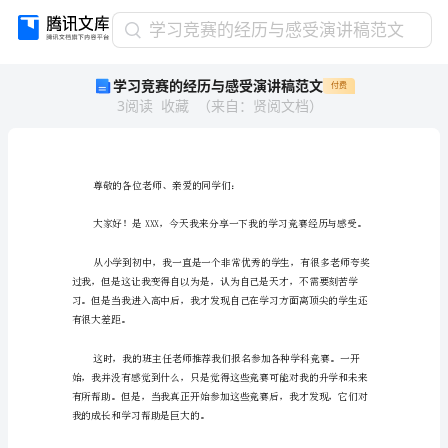
学
学习竞赛的经历与感受演讲稿范文
习
学习竞赛的经历与感受演讲稿范文
付费
竞
3
阅读
收藏
（
来自
：
贤阅文档
）
赛
的
经
历
与
尊敬的各位老师、亲
感
受