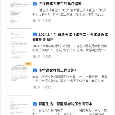
赛
灌注桩成孔施工的允许偏差
经
一、 灌注桩成孔施工的允许偏差灌注桩成孔施工的允许
偏差见表7-1。表7-1灌注桩施工允许偏差序号 成孔方法
历
桩径偏差/mm 垂直度允许偏差（%） 桩位允许偏差/mm
8
阅读
0
收藏
单桩、条形桩基
与
来的效果无疑是非常显著的。
2024上半年司法考试（试卷二）强化训练试
感
卷B卷 附解析
受。
2024上半年司法考试（试卷二）强化训练试卷B卷 附解
析考试须知：1、考试时间：180分钟，本卷满分为150
从
分。 2、请首先按要求在试卷的指定位置填写您的姓名、
2
阅读
0
收藏
准考证号等信息。 3、请仔细阅读各种题目
小
付费
小学语文教师工作计划4
学
xx年小学语文教师最新工作方案 一、自我分析 我是
法，获得更多的灵感和启示。
到
一名小学语文教师。进入**小学工作已有十年的时间，
在这十年时间里，我收获很多。学校的大力开展与改
2
阅读
0
收藏
初
革，给了我们年轻教师很多时机与开展空间，使我积
中，
智能生活：智能家居购房合同范本
我
第一篇范文：合同编号：__________合同各方：甲方（卖
方）：__________乙方（买方）：__________鉴于甲方是智