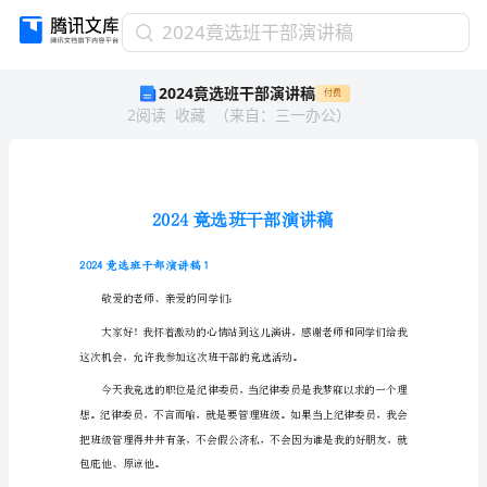
2024
2024竟选班干部演讲稿
竟
2024竟选班干部演讲稿
付费
选
2
阅读
收藏
（
来自
：
三一办公
）
班
干
部
演
讲
稿
2024