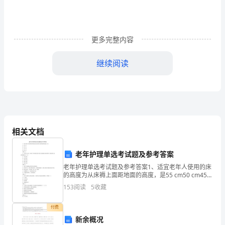
同
学
更多完整内容
们：
大
继续阅读
家
好！
我
相关文档
怀
着
我的演讲完毕，谢谢大家！
老年护理单选考试题及参考答案
激
老年护理单选考试题及参考答案1、适宜老年人使用的床
的高度为从床褥上面距地面的高度，是55 cm50 cm45
cmD> 60 cm答案：B2、齐老太,82岁，独居,生活基本自
动
153
阅读
5
收藏
理,其女儿想接母亲回家居住
2024竟选班干部演讲稿2
的
付费
新余概况
心