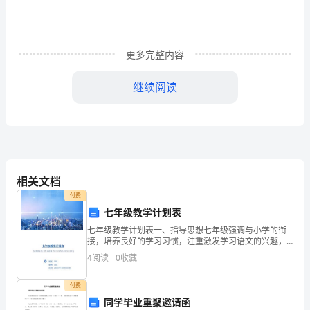
已
经
成
更多完整内容
为
继续阅读
历
史，
看
着
相关文档
过
付费
七年级教学计划表
去
七年级教学计划表一、指导思想七年级强调与小学的衔
的
接，培养良好的学习习惯，注重激发学习语文的兴趣，
指点学习语文的方法，扎扎实实地打好语文知识基础，
4
阅读
0
收藏
切实提高学生的读、写、听、说的能力和良好的思维能
成
力。二、
付费
绩，
同学毕业重聚邀请函