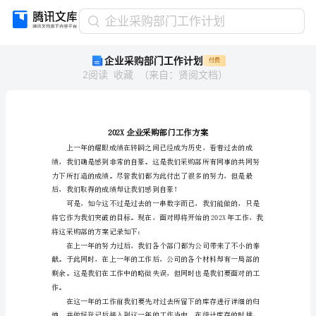
企
企业采购部门工作计划
业
企业采购部门工作计划
付费
采
2
阅读
收藏
（
来自
：
贤阅文档
）
购
部
门
工
作
计
划