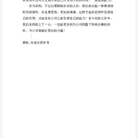
一
年
的
耀
眼
成
绩
在
以出现过失或者是纰漏。
转
瞬
之
间