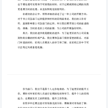
202X
企
业
采
将这采购部的方案记录如下：
购
部
门
工
作。
作
方
案
上