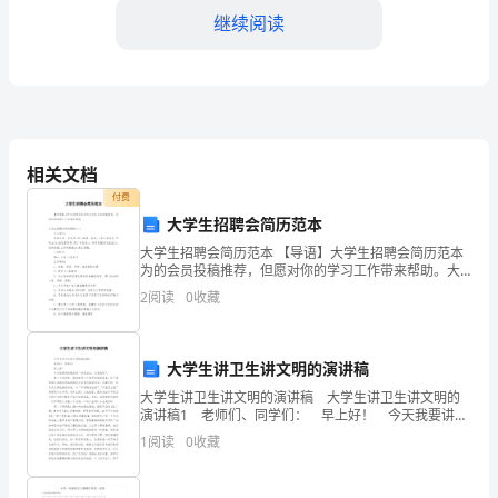
划
继续阅读
一、
学
期
工
相关文档
4.校内宣传资源的整合与利用
付费
作
大学生招聘会简历范本
总
大学生招聘会简历范本 【导语】大学生招聘会简历范本
为的会员投稿推荐，但愿对你的学习工作带来帮助。大
结
学生招聘会简历模板(一) 个人简介： 性格开朗、有活力,
2
阅读
0
收藏
待人热情、真诚,工作
在
过
大学生讲卫生讲文明的演讲稿
大学生讲卫生讲文明的演讲稿 大学生讲卫生讲文明的
去
演讲稿1 老师们、同学们： 早上好！ 今天我要讲的
题目是“讲究卫生，从我做起”。 第一个事例是：新加坡
的
1
阅读
0
收藏
是一个通用英语的国家，这个国家的
二、工作计划
学