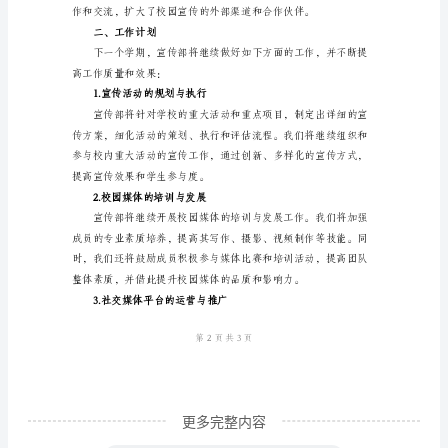
宣
传
部
能够及时获取校园最新资讯。
学
3.社交媒体平台的运营与推广
期
工
作
总
结
和
工
作
更多完整内容
计