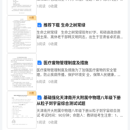
人们需要更高效和科学的方式来管理项目，以提高工作
3.社交媒体平台的运营与推广
1
阅读
0
收藏
的
效率。而在这些方式中，“度”项目管理方法是一个十分
共
付费
推荐下载 生命之树常绿
同
生命之树常绿 生命之树常绿现年87岁、和硕县政协原
副主席、离休老干部韩文明同志，出生于甘肃省卓尼县
努
柳林镇官落村一户贫寒的农民家庭。 他1949年8月参
3
阅读
0
收藏
加革命，同年随王震将军进疆。 1950年
力，
取
医疗废物管理制度及措施
得
医疗废物管理制度及措施为了加强医疗废物的安全管
理，防止疾病传播，保护环境安 全，保障人民健康，根
了
据《医疗废物管理条例》，结合我院实际 情况，特制订
6
阅读
0
收藏
如下管理制度。一、成立医疗废物管理领导小组，建立
一
健全医
付费
基础强化天津南开大附属中物理八年级下册
定
从粒子到宇宙综合测试试题
的
天津南开大附属中物理八年级下册从粒子到宇宙综合测
试 考试时间：90分钟；命题人：教研组考生注意：1、
成
本卷分第I卷（选择题）和第Ⅱ卷（非选择题）两部分，满
1
阅读
0
收藏
分100分，考试时间90分钟2、答卷前，考生务必