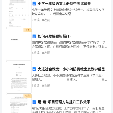
小学一年级语文上册期中考试试卷
期，
高工作质量和效果：
小学一年级语文上册期中考试一试卷一、按声母表次序
学
默写声母。二、看拼音写词语
huǒshānmùmǎdàshǒuxiǎoniǎogōngrenwǒmenshēngrìlái
1.宣传活动的规划与执行
9
阅读
0
收藏
生
三、认一认，连一连。péng
会
付费
如何开发解题智慧(1)
宣
如何开发解题智慧(1)如何开发解题智慧要学好数学，学
会解题是关键。在进行解题的过程中，不仅需要加强必
传
要的训练，其还要掌握一定的解题规律与技巧。一、数
4
阅读
0
收藏
学思想方法在解题中有不可忽视的作用 解题的学习过
部
提高宣传效果和学生参与度。
经
2.校园媒体的培训与发展
大班社会教案：小小消防员教案及教学反思
过
大班社会教案：小小消防员教案及教学反思（学习版）
编制人：__________________审核人：__________________审
全
批人：__________________编制学校：_____
5
阅读
0
收藏
体
付费
成
用“度”项目管理方法提升工作效率
用“度”项目管理方法提升工作效率2023年了，我们的生
员
活和工作已经完全不同于以往。在这个数字化时代里，