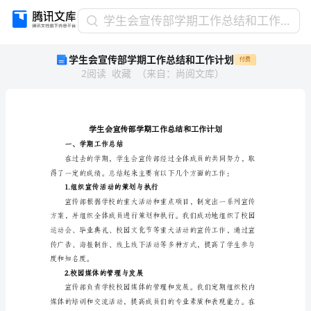
学
学生会宣传部学期工作总结和工作计划
生
学生会宣传部学期工作总结和工作计划
付费
会
2
阅读
收藏
（
来自
：
尚阅文库
）
宣
传
部
学
期
工
一、学期工作总结
作