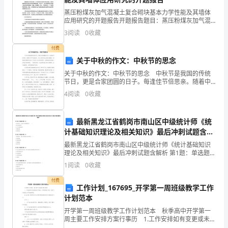
命
蒸压粉煤灰加气混凝土复合砌块基本力学性能及其墙体
的
应用研究的开题报告开题报告题目：蒸压粉煤灰加气混
凝土复合砌块基本力学性能及其墙体应用研究研究背景
3
阅读
0
收藏
存
和意义：随着建筑业的快速发展，对于建筑材料的要求
也越来越
付费
在
关于中秋的作文：中秋节的思念
（３）利益驱动非法生产；
原
关于中秋的作文：中秋节的思念 中秋节是我国的传统
节日，更是合家团圆的日子。每逢佳节倍思亲。随着中
秋节日益临近，亲人间的思念也越来越强烈。我看着这
则
4
阅读
0
收藏
圆圆的月亮，思念起了去世的奶奶来。她那慈祥的面庞
又浮现
首
最新黑龙江省鹤岗市南山区中级统计师《统
先
计基础知识理论及相关知识》最后冲刺试题含解
析
是
最新黑龙江省鹤岗市南山区中级统计师《统计基础知识
理论及相关知识》最后冲刺试题含解析 第1题：单选题
(本题1分)下列各项中，应该设立备查簿的是（ ）。A.
安
1
阅读
0
收藏
租入固定资产B.生产领用原材料C.销售商品D.
全，
付费
工作计划_167695_开学第一周班级教学工作
等。
人
计划范本
开学第一周班级教学工作计划范本 秋季高中开学第一
类
周主要工作安排方案行事历 1.工作安排如有变更或未尽
事宜，以另行通知为准，各部门认真落实各项检查制