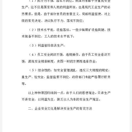
生
产
与
企
业
安
全
文
化
建
设