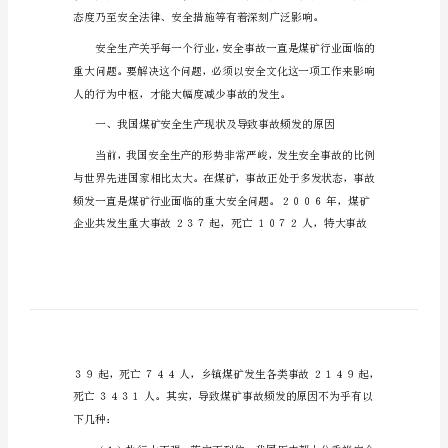
安
设
全
文
化
建
设
化。
谈
煤
矿
安
全