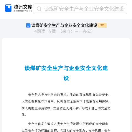
谈
谈煤矿安全生产与企业安全文化建设
煤
谈煤矿安全生产与企业安全文化建设
付费
矿
4
阅读
收藏
（
来自
：
三一办公
）
安
全
生
产
与
企
业