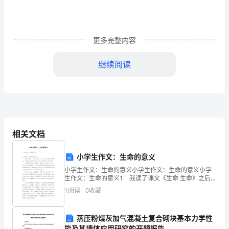
安
全
是
更多完整内容
人
继续阅读
类
与
生
俱
下几种：
相关文档
来
小学生作文：生命的意义
的
小学生作文：生命的意义小学生作文：生命的意义小学
要
生作文：生命的意义1 我读了课文《生命 生命》之后，
有几个问题一直不明白：生命的意义到底是什么？为什
1
阅读
0
收藏
求，
么生命的意义都不同？ 飞蛾被捉住时拼命地
生
蒸压粉煤灰加气混凝土复合砌块基本力学性
能及其墙体应用研究的开题报告