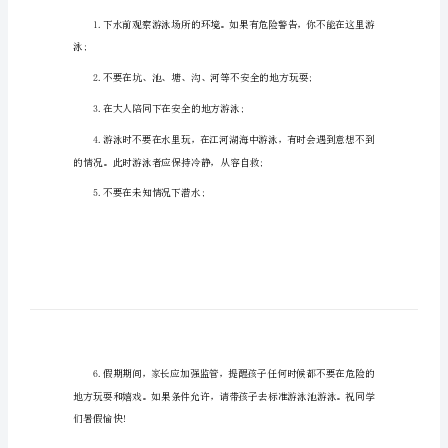
小学生防溺水演讲稿题目1
目
亲爱的同学们：
小
学
生
防
溺
水
演
讲
稿
题
目