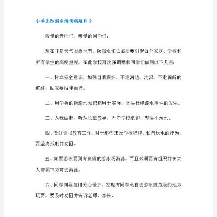
小
泳;
学
生
防
3.在大人陪同下在安全的地
溺
水
演
讲
5.不要在未知情况下潜水;
稿
题
目
1
亲