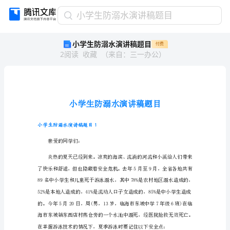
小
小学生防溺水演讲稿题目
学
小学生防溺水演讲稿题目
付费
生
2
阅读
收藏
（
来自
：
三一办公
）
防
溺
水
演
讲
稿
题