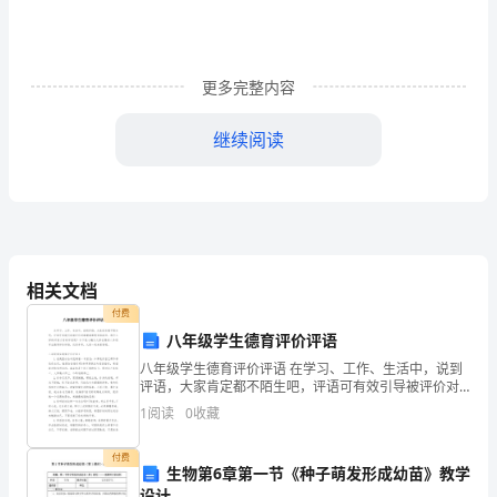
爱
的
更多完整内容
同
学
继续阅读
们：
炎
热
们暑假愉快!
的
相关文档
付费
夏
八年级学生德育评价评语
天
八年级学生德育评价评语 在学习、工作、生活中，说到
评语，大家肯定都不陌生吧，评语可有效引导被评价对
已
象朝着理想目标前进。那什么样的评语才好的评语呢？
1
阅读
0
收藏
以下是小编为大家收集的八年级学生德育评价评语，仅
小学生防溺水演讲稿题目2
经
付费
生物第6章第一节《种子萌发形成幼苗》教学
到
敬爱的老师们，亲爱的同学们：
设计