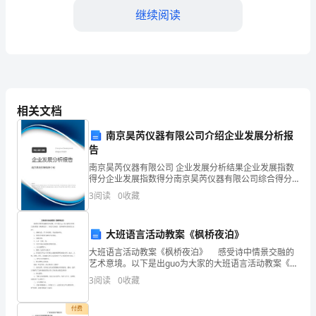
中
继续阅读
学
工
作
相关文档
中
的教师群体氛围。
的
南京昊芮仪器有限公司介绍企业发展分析报
告
两
南京昊芮仪器有限公司 企业发展分析结果企业发展指数
得分企业发展指数得分南京昊芮仪器有限公司综合得分
个
说明：企业发展指数根据企业规模、企业创新、企业风
3
阅读
0
收藏
险、企业活力四个维度对企业发展情况进行评价。该企
重
业的
要
大班语言活动教案《枫桥夜泊》
大班语言活动教案《枫桥夜泊》 感受诗中情景交融的
年
三、工作反思：
艺术意境。以下是出guo为大家的大班语言活动教案《枫
桥夜泊》，欢迎大家阅读，更多精彩内容请关注出guo。
3
阅读
0
收藏
份，
1、理解诗意，学习有感情、有起伏地吟诗
这
付费