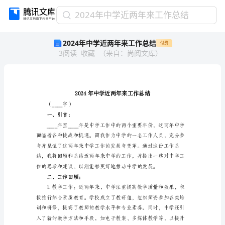
2024
2024年中学近两年来工作总结
年
2024年中学近两年来工作总结
付费
中
3
阅读
收藏
（
来自
：
尚阅文库
）
学
近
两
年
来
工
（____字）
作
一、引言：