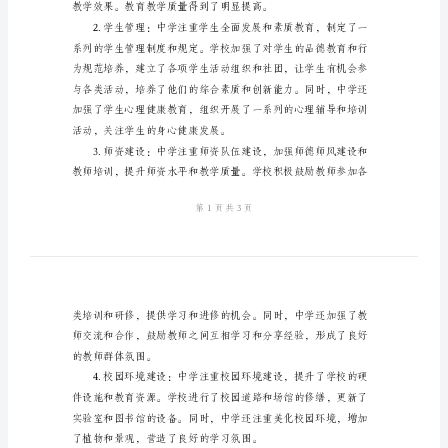
总
结
2024
年
中
学
二、工作回顾：
近
两
年
来
工
作