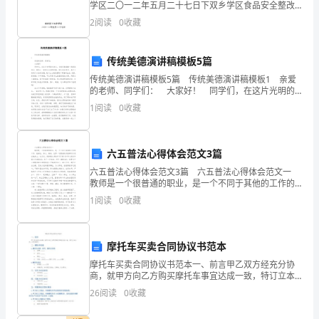
机
学区二〇一二年五月二十七日下双乡学区食品安全整改
工作实行方案为了全面加强中小学、幼稚园食品安全旳
遇。
2
阅读
0
收藏
过程监管，切实处理目前中小学、幼稚园食品安全面存
在
而
传统美德演讲稿模板5篇
我
传统美德演讲稿模板5篇 传统美德演讲稿模板1 亲爱
的老师、同学们： 大家好！ 同学们，在这片光明的
作
大地上，当我们像蜜蜂一般汲取知识，像鸟儿一般快乐
1
阅读
0
收藏
生活的时候，你们是否想过，是什么促进了
为
中
六五普法心得体会范文3篇
学
六五普法心得体会范文3篇 六五普法心得体会范文一
教师是一个很普通的职业，是一个不同于其他的工作的
工作，她神圣、伟大、高尚，世界一切赞美的词语都可
的
1
阅读
0
收藏
以用在她身上。这几天，我特别认真的学习了新《中华
一
名
摩托车买卖合同协议书范本
摩托车买卖合同协议书范本一、前言甲乙双方经充分协
工
商，就甲方向乙方购买摩托车事宜达成一致，特订立本
合同，以共同遵守。二、摩托车信息1. 摩托车品牌、型
26
阅读
0
收藏
作
号、颜色及价格品牌：_______型号：______