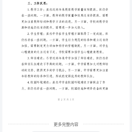
总
结
（____
字）
一、
引
活动，关注学生的身心健康发展。
言：
____
年
至
____
年
更多完整内容
是