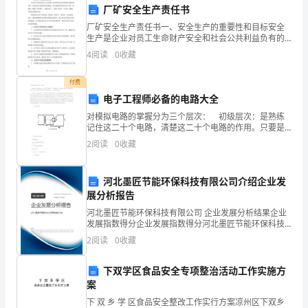
厂矿安全生产责任书
两
厂矿安全生产责任书一、安全生产的重要性和目标安全
生产是企业对员工生命财产安全和社会公共利益负有的
年
法定责任，也是企业可持续经营的基础。我司将始终坚
4
阅读
0
收藏
持安全生产第一的原则，做到“安全第一，预防为主”，致
中
力于
付费
学
电子工程师必备的电路大全
面
对模拟电路的掌握分为三个层次： 初级层次：是熟练
记住这二十个电路，清楚这二十个电路的作用。只要是
临
电子爱好者，只要是学习自动化、电子等电控类专业的
2
阅读
0
收藏
人士都应该且能够记住这二十个基本模拟电路。 中级
着
层次
河北墨匠节能环保科技有限公司介绍企业发
各
展分析报告
种
河北墨匠节能环保科技有限公司 企业发展分析结果企业
发展指数得分企业发展指数得分河北墨匠节能环保科技
挑
有限公司综合得分说明：企业发展指数根据企业规模、
2
阅读
0
收藏
企业创新、企业风险、企业活力四个维度对企业发展情
战
况进
下双学区食品安全专项整治活动工作实施方
和
案
下 双 乡 学 区食品安全整改工作实行方案凉州区下双乡