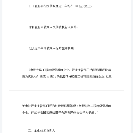
质
标
准
【最
新
、
版】
施
工
总
承
包