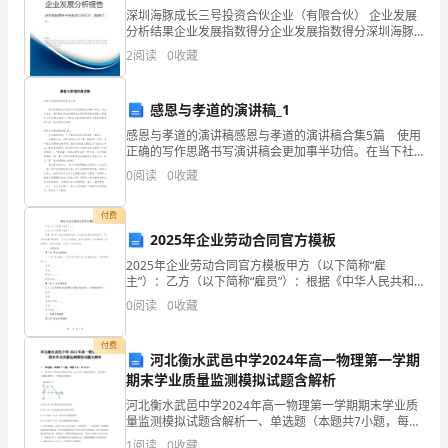
上。
深圳海豚成长三号投资合伙企业（有限合伙） 企业发展
分析结果企业发展指数得分企业发展指数得分深圳海豚
(二)
成长三号投资合伙企业（有限合伙）综合得分说明：企
2
阅读
0
收藏
业发展指数根据企业规模、企业创新、企业风险、企业
企
活力
业
感恩与孝道的演讲稿_1
感恩与孝道的演讲稿感恩与孝道的演讲稿合集5篇 使用
近
正确的写作思路书写演讲稿会更加事半功倍。在当下社
会，演讲稿在我们的视野里出现的频率越来越高，那要
0
阅读
0
收藏
三
怎么写好演讲稿呢？下面是小编整理的感恩与孝道的演
年
付费
2025年企业劳动合同官方模板
营
2025年企业劳动合同官方模板甲方（以下简称“雇
主”）：乙方（以下简称“雇员”）：根据《中华人民共和
业
国劳动法》以及相关法律法规的规定，甲乙双方本着平
0
阅读
0
收藏
等自愿、公平公正的原则，就甲方雇佣乙方从事相关工
收
作的
付费
入
河北衡水武邑中学2024年高一物理第一学期
期末学业质量监测模拟试题含解析
均
河北衡水武邑中学2024年高一物理第一学期期末学业质
量监测模拟试题含解析一、单选题（本题共7小题，每题
在
4分，共28分）1、一质点在t=0时刻从坐标原点开始，沿
1
阅读
0
收藏