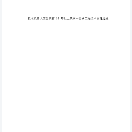
()
一企
企
业
特
级
资
质
标
准
一、
企
业
资