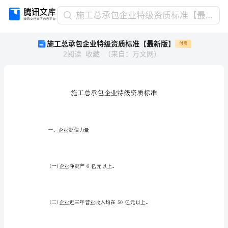
施
施工总承包企业特级资质标准【最新版】
工
施工总承包企业特级资质标准【最新版】
付费
总
2
阅读
收藏
（
来自
：
万文网
）
承
包
企
业
特
级
资