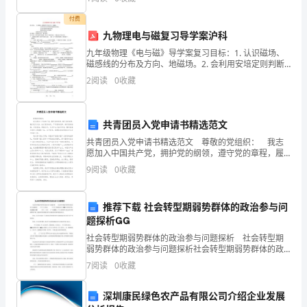
x轴正方向做直线运动，其运动的ν一t图像如
50
付费
亿
九物理电与磁复习导学案沪科
九年级物理《电与磁》导学案复习目标：1. 认识磁场、
元
磁感线的分布及方向、地磁场。2. 会利用安培定则判断
通电螺线管的极性。3. 会改变电磁铁的磁性强弱。4. 知
以
2
阅读
0
收藏
道电动机的工作原理。5. 知道发电机的工
上。
共青团员入党申请书精选范文
(三)
、
共青团员入党申请书精选范文 尊敬的党组织： 我志
企
愿加入中国共产党，拥护党的纲领，遵守党的章程，履
行党员义务，执行党的决定，严守党的纪律，保守党的
9
阅读
0
收藏
业
秘密，对党忠诚，积极工作，为共产主义奋斗终身，随
时
银
推荐下载 社会转型期弱势群体的政治参与问
题探析
行
社会转型期弱势群体的政治参与问题探析 社会转型期
授
弱势群体的政治参与问题探析社会转型期弱势群体的政
治参与问题探析〖〗〖〗吴喜双〖”〗〖〗福建师范大学
7
阅读
0
收藏
信
技术
〓公共管理学院，福建〓福州〓
额
深圳康民绿色农产品有限公司介绍企业发展