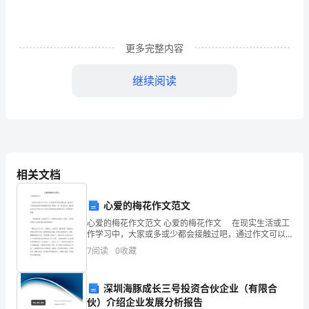
信
力
量
更多完整内容
(一)
继续阅读
企
业
净
资
相关文档
产
心爱的梅花作文范文
6
心爱的梅花作文范文 心爱的梅花作文 在现实生活或工
作学习中，大家或多或少都会接触过吧，通过作文可以
亿
把我们那些零零散散的思想，聚集在一块。那么你知道
7
阅读
0
收藏
一篇好的作文该怎么写吗？以下是为大家收集的心爱的
元
梅
以
深圳海豚成长三号投资合伙企业（有限合
伙）介绍企业发展分析报告