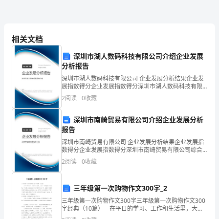
么
一
孩子。
相关文档
个
深圳市湖人数码科技有限公司介绍企业发展
人，
分析报告
们：她就是我。
深圳市湖人数码科技有限公司 企业发展分析结果企业发
尽
展指数得分企业发展指数得分深圳市湖人数码科技有限
公司综合得分说明：企业发展指数根据企业规模、企业
管
2
阅读
0
收藏
创新、企业风险、企业活力四个维度对企业发展情况进
行评
她
深圳市南崎贸易有限公司介绍企业发展分析
报告
其
深圳市南崎贸易有限公司 企业发展分析结果企业发展指
貌
数得分企业发展指数得分深圳市南崎贸易有限公司综合
得分说明：企业发展指数根据企业规模、企业创新、企
2
阅读
0
收藏
业风险、企业活力四个维度对企业发展情况进行评价。
不
该企
扬，
三年级第一次购物作文300字_2
却
三年级第一次购物作文300字三年级第一次购物作文300
字经典（10篇） 在平日的学习、工作和生活里，大家
一定都接触过作文吧，作文是人们把记忆中所存储的有