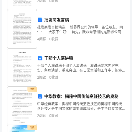
非
2
阅读
0
收藏
关知识、经验和思想用书面形式表达出来的记叙方
常
批发商发言稿
引
批发商发言稿精选 新界界公司的领导、各位朋友、同
人
仁： 大家下午好! 首先，我非常感谢的是新界公司举
办云南销售会议。邀请来了这么多的生意场上的朋友。
4
阅读
0
收藏
注
给我们搭建了这么好的一个互惠交流的平台。
目。
干部个人演讲稿
干部个人演讲稿干部个人演讲稿 演讲稿要求内容充
实，条理清楚，重点突出。在日常生活和工作中，能够
你
利用到演讲稿的场合越来越多，如何写一份恰当的演讲
2
阅读
0
收藏
稿呢？以下是小编为大家整理的干部个人演讲稿，希望
看，
能够帮
付费
她
中华教案：揭秘中国传统烹饪技艺的奥秘
那
中华经典教案：揭秘中国传统烹饪技艺的奥秘中国传统
烹饪技艺是中国文化的重要组成部分，是中华饮食文化
一
的重要代表，也是中华文明的重要标志。其烹制技艺独
2
阅读
0
收藏
特，讲究食材的养生、色、香、味、形、气等方面，精
排
致的制作
付费