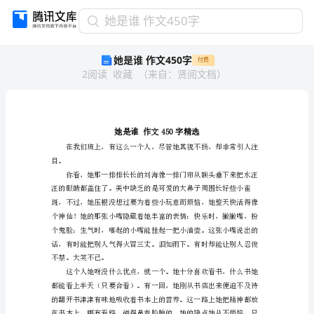
她
她是谁 作文450字
是
她是谁 作文450字
付费
谁
2
阅读
收藏
（
来自
：
贤阅文档
）
作
文
450
字
她
是
谁
目。
作