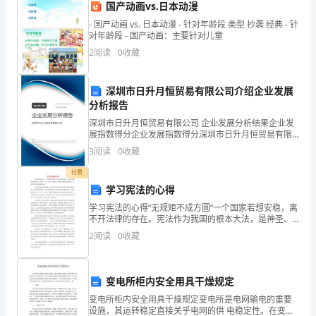
排
国产动画vs.日本动漫
- 国产动画 vs. 日本动漫 - 针对年龄段 类型 抄袭 经典 - 针
长
对年龄段 - 国产动画：主要针对儿童
长
2
阅读
0
收藏
的
深圳市日升月恒贸易有限公司介绍企业发展
刘
分析报告
深圳市日升月恒贸易有限公司 企业发展分析结果企业发
海
展指数得分企业发展指数得分深圳市日升月恒贸易有限
公司综合得分说明：企业发展指数根据企业规模、企业
像
3
阅读
0
收藏
创新、企业风险、企业活力四个维度对企业发展情况进
行评
一
付费
学习宪法的心得
排
学习宪法的心得“无规矩不成方圆”一个国家若想安稳，离
不开法律的存在。宪法作为我国的根本大法，是神圣、
门
庄严并且不可或缺的，他在保卫我们公民的同时，也赋
2
阅读
0
收藏
予我们许多权利和义务。 宪法是治国安邦的总章程，是
帘
从
变电所柜内安全用具干燥规定
额
变电所柜内安全用具干燥规定变电所是电网输电的重要
设施，其运转稳定直接关乎电网的供 电稳定性。在变电