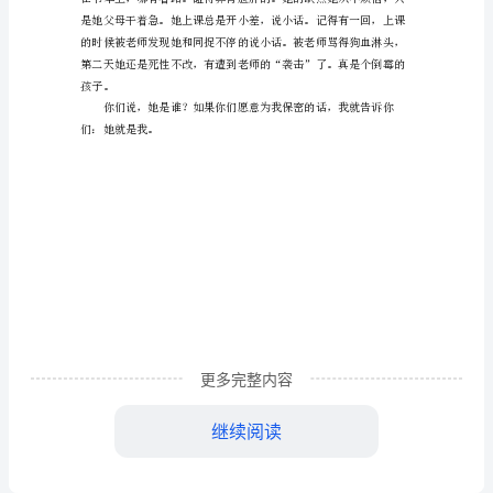
文
450
字
精
选
不禁。大笑不已。
在
我
们
班
更多完整内容
上，
继续阅读
有
这