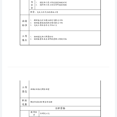
理
工作目的
岗
位
职责：
名
工
1.协助制定部门预算计划
作
称
任
务
财
职责：
务
工
部
职责
作
任务
任
经
务
理
职责
：组织部门员工的技能培训
助
工
作
理
任