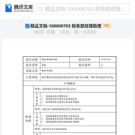
精
精品文档-100000703 财务部经理助理
品
精品文档-100000703 财务部经理助理
付费
文
3
阅读
收藏
（
来自
：
第一文库网
）
档-100000703
财
务
部
经
岗位名称
财务部经理助理
理
岗位序列
管理
助
直接上级
财务部经理