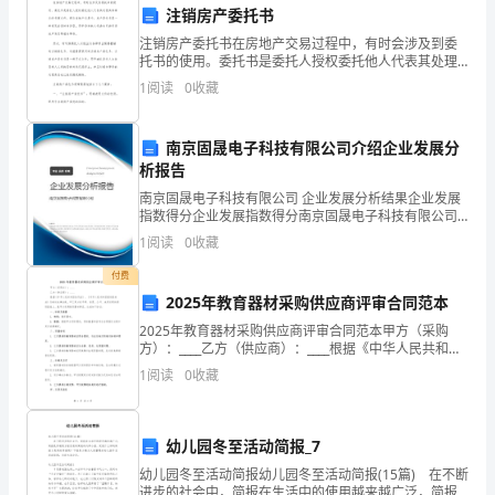
注销房产委托书
格
作
能力
注销房产委托书在房地产交易过程中，有时会涉及到委
专业技
目
托书的使用。委托书是委托人授权委托他人代表其处理
能
具体事务的书面文件。而在房地产交易中，房产委托书
识
1
阅读
0
收藏
是一种常见的委托书类型，用于委托他人代表自己进行
的
能力要
房地产买
力、计划与执行能力
求
协
南京固晟电子科技有限公司介绍企业发展分
其他
析报告
助
要求
南京固晟电子科技有限公司 企业发展分析结果企业发展
无
财
指数得分企业发展指数得分南京固晟电子科技有限公司
综合得分说明：企业发展指数根据企业规模、企业创
1
阅读
0
收藏
新、企业风险、企业活力四个维度对企业发展情况进行
务
评价。
付费
部
2025年教育器材采购供应商评审合同范本
经
2025年教育器材采购供应商评审合同范本甲方（采购
方）：____乙方（供应商）：____根据《中华人民共和国
合同法》、《中华人民共和国招标投标法》及相关法律
理
1
阅读
0
收藏
法规，甲乙双方在平等、自愿、公平、诚实信用的
制
幼儿园冬至活动简报_7
定
幼儿园冬至活动简报幼儿园冬至活动简报(15篇) 在不断
和
进步的社会中，简报在生活中的使用越来越广泛，简报