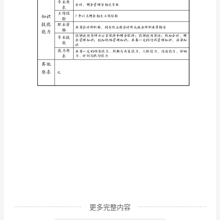
岗
务
职责：
完成上级交办的其他工作
位
代
1.提出相关
业绩
码
2.协助监督
标准
3.完成工作任务率达95%以上
100000703
岗
工作
位
1.协助制定部门预算计划
难点
序
列
管
理
岗
更多完整内容
位