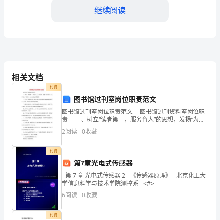
层
继续阅读
级
七
直
工作
泄漏企业相关财务秘密
接
相关文档
禁忌
付费
上
图书馆过刊室岗位职责范文
级
职业
图书馆过刊室岗位职责范文 图书馆过刊资料室岗位职
财务部副经理/财务部经理
责 一、树立“读者第一，服务育人”的思想，发扬“为人
发展
财
找书，为书找人”的精神，全心全意为读者服务。 二、
2
阅读
0
收藏
负责为全校师生员工提供各种过期刊
务
付费
教育水
本科及以上
部
第7章光电式传感器
平
专业要
- 第 7 章 光电式传感器 2 - 《传感器原理》 - 北京化工大
经
会计、财
学信息科学与技术学院测控系 - <#>
求
理
6
阅读
0
收藏
工作经
知识
7年以上财务
验
工
技能
付费
职业资