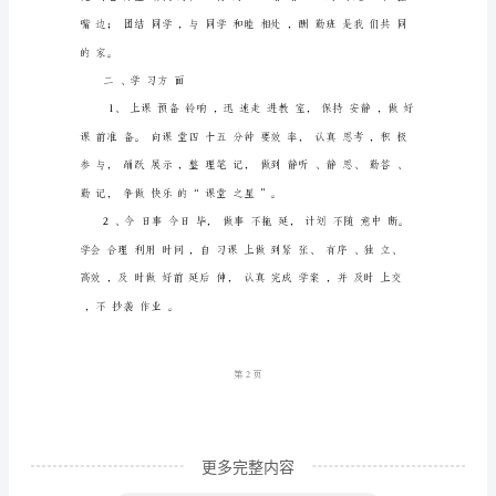
规)
勤
能
补
拙，
天
节日里，做一些有意义的事。
道
酬
勤；
诚
1
第页
实
守
更多完整内容
信，