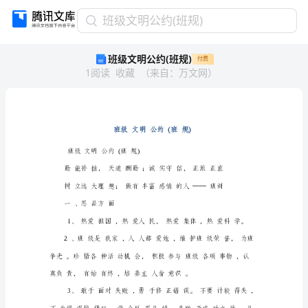
班
班级文明公约(班规)
级
班级文明公约(班规)
付费
文
1
阅读
收藏
（
来自
：
万文网
）
明
公
约
(班
规)
班
班级文明公约(班规)
级