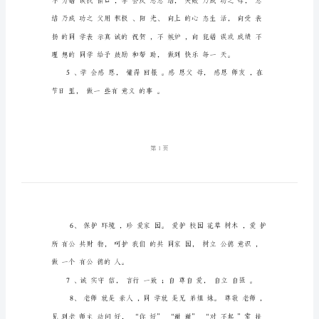
文
明
公
约
一、思品方面
(班
规)
班
级
文
明
公
约
(班