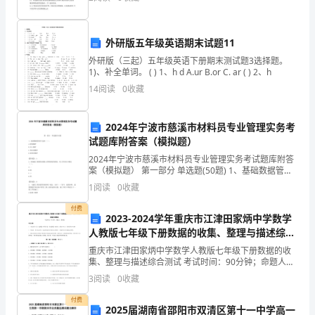
员工操作安全的监督。4安全生产制度1安全生产基
(一)、设计依据
....................................................
分
(二)、主要防范措施
............................................
析
(三)、劳动安全预期效果评价
.............................
外研版五年级英语期末试题11
报
八、社会责任与可持续发展
.......................................
外研版（三起）五年级英语下册期末测试题3选择题。
告
(一)、企业社会责任理念
.....................................
1)、补全单词。 ( ) 1、h d A.ur B.or C. ar ( ) 2、h
(二)、社会责任淡水养殖产品种苗项目与计划
..
14
阅读
0
收藏
(三)、可持续发展战略
........................................
(四)、节能减排与环保措施
.................................
2024年宁波市慈溪市材料员专业管理实务考
试题库附答案（模拟题）
2024年宁波市慈溪市材料员专业管理实务考试题库附答
案（模拟题） 第一部分 单选题(50题) 1、基础数据管理
不包括（ ）。A.材料维护B.员工维护C.供应商维护D.材
1
阅读
0
收藏
料库维护【答案】：A2、现
付费
2023-2024学年重庆市江津田家炳中学数学
人教版七年级下册数据的收集、整理与描述综合
测试练习题
重庆市江津田家炳中学数学人教版七年级下册数据的收
集、整理与描述综合测试 考试时间：90分钟；命题人：
教研组考生注意：1、本卷分第I卷（选择题）和第Ⅱ卷
3
阅读
0
收藏
（非选择题）两部分，满分100分，考试时间90分钟
付费
2025届湖南省邵阳市双清区第十一中学高一