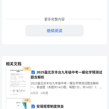
分
析
报
更多完整内容
告
继续阅读
目
目录
录
序言
.............................................................................
TOC
一、技术方案
..............................................................
\h
(一)、企业技术研发分析
.....................................
(二)、淡水养殖产品种苗项目技术工艺分析
相关文档
......
\zHYPERLINK
(三)、淡水养殖产品种苗项目技术流程
..............
付费
2025届北京丰台九年级中考一模化学预测试
\l
(四)、设备选型方案
............................................
题含解析
二、制度建设与员工手册
...........................................
"_Toc23426"序
(一)、公司制度体系规划
2025届北京丰台九年级中考一模化学预测试题含解析
.....................................
一、单选题（本题共14小题，每题1分，共14分）1、下
(二)、员工手册编制与更新
.................................
言
列化学家与其成就对应关系不正确的一组是A．道尔顿
4
阅读
0
收藏
(三)、制度宣导与培训
........................................
——确立了元素学说 B．拉瓦锡—质量守恒定律C．
PAGEREF
(四)、制度执行与监督
........................................
付费
(五)、制度评估与改进
........................................
_Toc23426
安保规章制度体会
三、市场分析
..............................................................