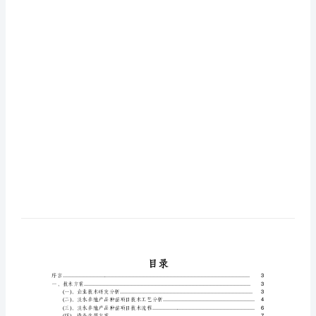
项
目
可
行
性
分
析
报
告
淡