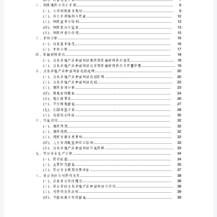
水
养
殖
产
品
种
苗
项
目
可
行
性