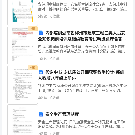
安保规章制度体会 安保规章制度体会8篇 安保规章制
(一)、行业基本情况
\h
............................................
度对于维护组织的声誉至关重要。它建立了组织的形象
(二)、市场分析
....................................................
和信誉，使员工、客户和合作伙伴对组织的安全性和可
3HYPERLINK
5
阅读
0
收藏
四、原辅材料供应
......................................................
靠性有信心。下面是本店铺帮大家收集整理的安保规
\l
付费
内部培训湖南省郴州市建筑工程三类人员安
"_Toc175
五、淡水养殖产品种苗项目选址说明
........................
全知识岗前培训及继续教育考试精选题库含答案
(一)、淡水养殖产品种苗项目选址原则
..............
【突破训练】
淡
内部培训湖南省郴州市建筑工程三类人员安全知识岗前
(二)、淡水养殖产品种苗项目选址
.....................
培训及继续教育考试精选题库含答案【突破训练】第I部
水
(三)、建设条件分析
分 单选题（50题）1. 建筑施工现场的安全教育应包括哪
............................................
1
阅读
0
收藏
养
些内容?A: 市场营销B: 安全法律法规C:
(四)、用地控制指标
............................................
殖
(五)、地总体要求
付费
................................................
答谢中书书-优质公开课获奖教学设计(部编
(六)、节约用地措施
............................................
产
人教版八年级上册)--
(七)、总图布置方案
............................................
品
答谢中书书 优质公开课获奖教学设计(部编人教版八年级
(八)、选址综合评价
............................................
种
上册) 短文二篇 【导学目标】 1．积累一些文言实词、虚
六、实施计划
..............................................................
词，了解两篇短文的思想内容。背诵并默写两篇短文。
苗
4
阅读
0
收藏
(一)、建设周期
....................................................
项
(二)、建设进度
....................................................
目
(三)、进度安排注意事项
.....................................
安全生产管理制度
(四)、人力资源配置和员工培训
可
.........................
安全生产管理制度1目的加强安全生产制度,防止在工作中
(五)、淡水养殖产品种苗项目实施保障
..............
行
出现事故。2适用范围本程序适合于公司生产科。3职责1
七、劳动安全生产分析
...............................................
生产科为车间安全生产的归口部门。2车间主任负责下属
性
2
阅读
0
收藏