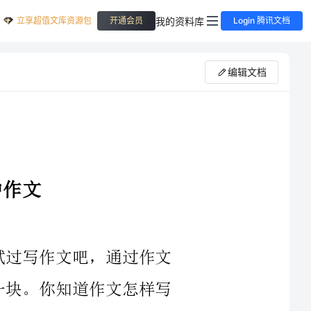
立享超值文库资源包
我的资料库
开通会员
Login 腾讯文档
编辑文档