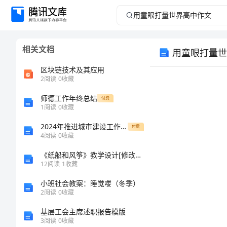
用
童
相关文档
用童眼打量世
眼
区块链技术及其应用
打
2
阅读
0
收藏
师德工作年终总结
量
付费
1
阅读
0
收藏
世
2024年推进城市建设工作心得
付费
4
阅读
0
收藏
界
《纸船和风筝》教学设计[修改版]
12
阅读
1
收藏
高
小班社会教案：睡觉喽（冬季）
中
2
阅读
0
收藏
基层工会主席述职报告模版
作
3
阅读
0
收藏