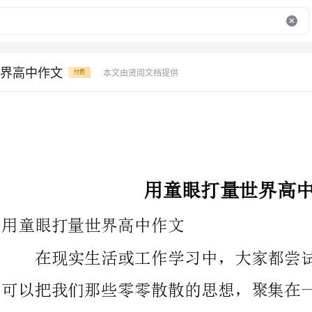
界高中作文
本文由贤阅文档提供
付费
用童眼打量世界高中作文
用童眼打量世界高中作文
在现实生活或工作学习中，大家都尝试过写作文吧，通过作文
可以把我们那些零零散散的思想，聚集在一块。你知道作文怎样写
才标准吗？下面是精心的用童眼打量世界高中作文，欢送阅读，希
望大家能够喜欢。
世界上最灿烂的花朵是你绯红的脸颊；世界上最动听的音乐是