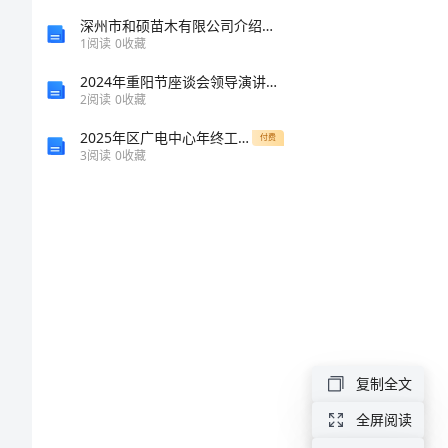
文
深州市和硕苗木有限公司介绍企业发展分析报告
1
阅读
0
收藏
用
2024年重阳节座谈会领导演讲稿范本
2
阅读
0
收藏
童
2025年区广电中心年终工作总结
眼
付费
3
阅读
0
收藏
打
量
世
界
高
中
复制全文
作
文
全屏阅读