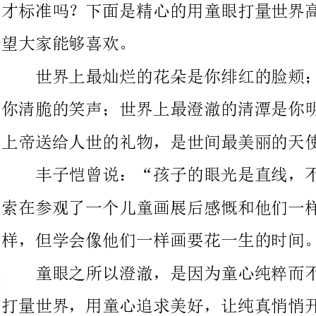
你清脆的笑声；世界上最澄澈的清潭是你明净的眼神。孩子，你是
上帝送给人世的礼物，是世间最美丽的天使。
丰子恺曾说：“孩子的眼光是直线，不会转弯。”确实，毕加
索在参观了一个儿童画展后感慨和他们一样大时画得和拉斐尔一
样，但学会像他们一样画要花一生的时间。
童眼之所以澄澈，是因为童心纯粹而不掺杂任何杂质。用童眼
打量世界，用童心追求美好，让纯真悄悄开花。
懂得用童眼打量世界的人播下纯真的种子，不会错过你毕生追
求的最美的花期。
画家鲁斯本倾尽一生研习画作。他画中人物骨骼健朗，刚毅如
松；皮肤如脂，吹弹可破，画中执扇的'东方
爱，顾盼生姿。当被问及如何到达如此高的艺术境界时，鲁斯本淡