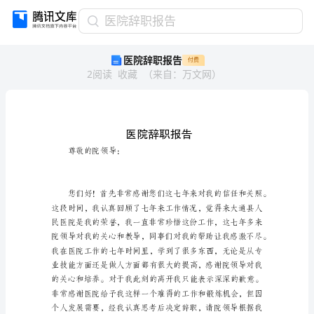
医
医院辞职报告
院
医院辞职报告
付费
辞
2
阅读
收藏
（
来自
：
万文网
）
职
报
告
医
院
辞
职
尊敬的院领导：
报