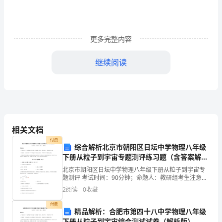
信
任
和
更多完整内容
关
继续阅读
照。
这
段
时
此致
相关文档
间，
付费
综合解析北京市朝阳区日坛中学物理八年级
我
下册从粒子到宇宙专题测评练习题（含答案解
析）
认
北京市朝阳区日坛中学物理八年级下册从粒子到宇宙专
敬礼
题测评 考试时间：90分钟；命题人：教研组考生注意：
1、本卷分第I卷（选择题）和第Ⅱ卷（非选择题）两部
真
2
阅读
0
收藏
分，满分100分，考试时间90分钟2、答卷前，考生
回
付费
精品解析：合肥市第四十八中学物理八年级
下册从粒子到宇宙综合测试试卷（解析版）