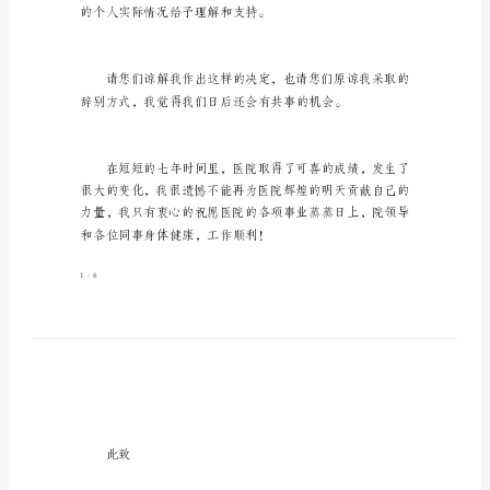
告
尊
敬
的
院
领
导：
您
们
好！
首
的个人实际情况给予
先
非