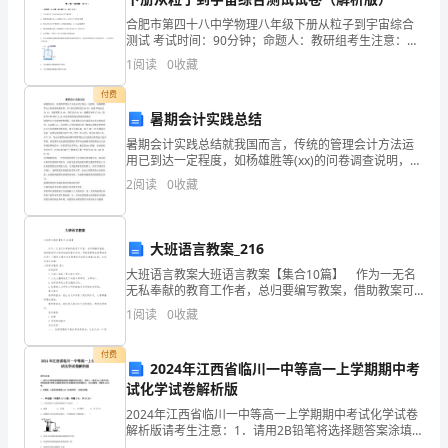
顾
辞职人：
合肥市第四十八中学物理八年级下册从粒子到宇宙综合
了
测试 考试时间：90分钟；命题人：教研组考生注意：
1、本卷分第I卷（选择题）和第Ⅱ卷（非选择题）两部
1
阅读
0
收藏
七
分，满分100分，考试时间90分钟2、答卷前，考生务
付费
年
暑期会计实践总结
年月日
来
暑期会计实践总结就我国而言，传统的管理会计方法运
用已到达一定程度，如杨雄胜等(xx)的问卷调查说明，
工
CVP的运用程度达68.5%，标准本钱法达30.1%，全面预
2
阅读
0
收藏
算43.8%，责任会计38.4%，敏感性
作
情
大班语言教案_216
大班语言教案大班语言教案【集合10篇】 作为一无名
第二篇：医院辞职报告范文
况，
无私奉献的教育工作者，总归要编写教案，借助教案可
以更好地组织教学活动。写教案需要注意哪些格式呢？
觉
1
阅读
0
收藏
下面是小编为大家整理的大班语言教案10篇，欢迎阅
得
付费
2024年江西省临川一中等高一上学期期中考
来
试化学试卷解析版
2024年江西省临川一中等高一上学期期中考试化学试卷
大
解析版请考生注意：1．请用2B铅笔将选择题答案涂填在
答题纸相应位置上，请用0．5毫米及以上黑色字迹的钢