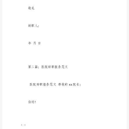
常
感
谢
您
们
这
七
年
来
和各位同事身体健康
对
我
2016--–
全新精品资料全新公文范文全程指导写作独家原创
/
16
的