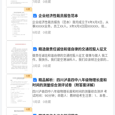
通
7
阅读
0
收藏
笔或签字笔将主观题的答案写在答题纸相应的答题区
付费
县
你好!
企业经济性裁员报告范本
人
企业经济性裁员报告（范本）我司成立于X年X月X日，从
事XXXXX业务，员工XX人。X年X月X日因XXXXXX，现要
民
裁减人员。经我司多次讨论，决定由马XX作为裁员工作
9
阅读
0
收藏
的组织领导，负责裁员事宜。我司计划在
医
院
2016--–
全新精品资料全新公文范文全程指导写作独家原创
精选做责任诚信和谐自律的交通控股人征文
/
26
是
做责任诚信和谐自律的交通控股人征文 做事与做人 我工
作，我快乐。我们是空港油料人，我们应该倾注全部的
忠诚于事业上，用真诚和热情把自己的友爱、快乐传递
我
2
阅读
0
收藏
给我们的每一位客户和同事。这是我对“责
的
付费
精品解析：四川泸县四中八年级物理长度和
荣
时间的测量综合测评试卷（附答案详解）
誉，
四川泸县四中八年级物理长度和时间的测量综合测评 考
试时间：90分钟；命题人：教研组考生注意：1、本卷分
第I卷（选择题）和第Ⅱ卷（非选择题）两部分，满分100
我
1
阅读
0
收藏
分，考试时间90分钟2、答卷前，考生务必用0
一
付费