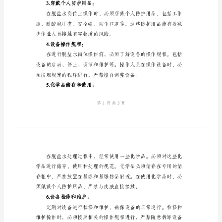
规程。
程
1.岗位职责分工明确：
脱
盐
水
岗
位
2.安全操作培训：
安
全
操
作
作。
规
3.穿戴个人防护用品：
程