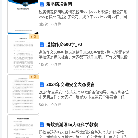
税务情况说明
了
税务情况说明税务情况说明××市×××地税局：我公司系
确
×××有限公司控股子公司，成立于×××年××月××日，因项
目施工原因目前×××尚在建设之中，公司还未正式营业，
0
阅读
0
收藏
也无正式在职人员。现在的财务人员为××
保
8.严禁违章操作：
付费
脱
道德作文600字_70
盐
道德作文600字 精选道德作文600字合集7篇 无论是身处
学校还是步入社会，大家都写过作文吧，写作文可以锻
水
炼我们的独处习惯，让自己的心静下来，思考自己未来
1
阅读
0
收藏
的方向。你知道作文怎样才能写的好
岗
重危害操作人员的安全。
付费
位
9.事故排查和处理：
2024年交通安全表态发言
2024年交通安全表态发言尊敬的各位领导、嘉宾和各位
安
市民朋友们：大家好！我是XX市交通安全委员会主任，
今天非常荣幸能够在这里为大家发表2024年的交通安全
全
8
阅读
0
收藏
表态发言。首先，我要向所有关心和支持交通安全工
操
蚂蚁会游泳吗大班科学教案
作，
10.岗位交接和班前会：
蚂蚁会游泳吗大班科学教案蚂蚁会游泳吗大班科学教
必
案 活动由来及设计思路： 户外散步时，两名幼儿为