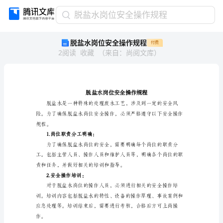
脱
脱盐水岗位安全操作规程
盐
脱盐水岗位安全操作规程
付费
水
2
阅读
收藏
（
来自
：
尚阅文库
）
岗
位
安
全
操
作
规