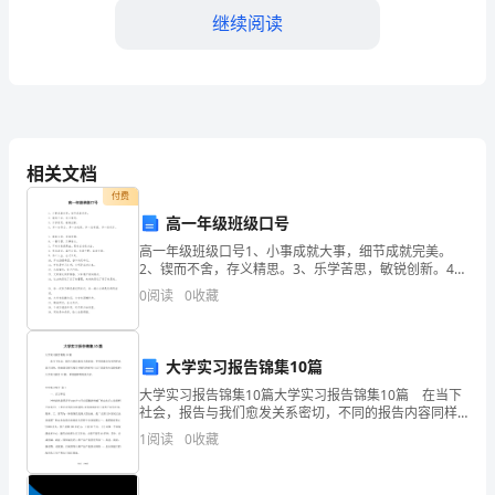
工
继续阅读
艺，
涉
及
到
相关文档
付费
一
高一年级班级口号
定
高一年级班级口号1、小事成就大事，细节成就完美。
2、锲而不舍，存义精思。3、乐学苦思，敏锐创新。4、
6.设备检修和维护：
的
多一分努力，多一分成绩，多一点希望，多一些欢乐。
0
阅读
0
收藏
5、勤奋乐学，团结拼搏。6、一朝习惯，万事
安
全
大学实习报告锦集10篇
大学实习报告锦集10篇大学实习报告锦集10篇 在当下
风
和更换零件。
社会，报告与我们愈发关系密切，不同的报告内容同样
也是不同的。你知道怎样写报告才能写的好吗？以下是
1
阅读
0
收藏
险。
我为大家收集的大学实习报告10篇，希望能够帮助到
7.安全事故应急处理：
为