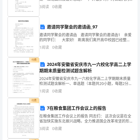
鱼池内蚂蚁爬上叶子这一现象发生争论，并围绕“蚂蚁会
3
阅读
0
收藏
须
不会游泳”讨论不停，这一争论引起许多小朋友的好奇
严
邀请同学聚会的邀请函_97
格
邀请同学聚会的邀请函 邀请同学聚会的邀请函1 亲爱
的同学们： 大家好! 距离我们离开高中校园已经整整
遵
20个年头，这一次的聚会我们都期待太久了，20年过去
1
阅读
0
收藏
了，我们都已经不再青春。但即使世事
守
付费
以
2024年安徽省安庆市九一六校化学高二上学
期期末质量检测试题含解析
下
2024年安徽省安庆市九一六校化学高二上学期期末质量
检测试题含解析一、单选题（本题共20小题，每题2分，
安
共40分）1、已知汽车尾气无害化处理反应为。下列说法
1
阅读
0
收藏
不正确的是
全
付费
操
7在粮食集团工作会议上的报告
在粮食集团工作会议上的报告 同志们： 这次会议是在全
作
省加快实施东北振兴战略，全力推进国企改革攻坚的形
势下召开的。会议的中心任务就是认真回顾总结过去一
3
阅读
0
收藏
规
年的工作，贯彻落实全省关于推进国企改