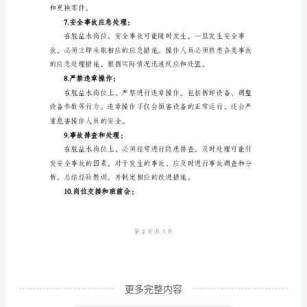
脱
盐
水
少作业人员接触有害物质的风险。
是
4.设备操作规程：
一
种
特
殊
5.化学品储存和使用：
的
处
理
废
更多完整内容
水