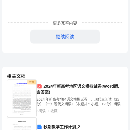
时
间
的
更多完整内容
缓
继续阅读
缓
六、可行性分析：
流
逝，
大
不利影响；活动本身很有好处和实践价值。
相关文档
学
七、具体流程：
付费
2024年新高考地区语文模拟试卷(Word版,
的
含答案)
生
2024 年新高考地区语文模拟试卷一、现代文阅读（35
分）（一）现代文阅读 I（本题共 5 小题，19 分）阅读
下面的文字，完成下面小题。材料一：唐诗宋词对于现
活
8
阅读
0
收藏
代读者到底有什么价值？我们先来看唐诗宋
越
存档。
秋期教学工作计划_2