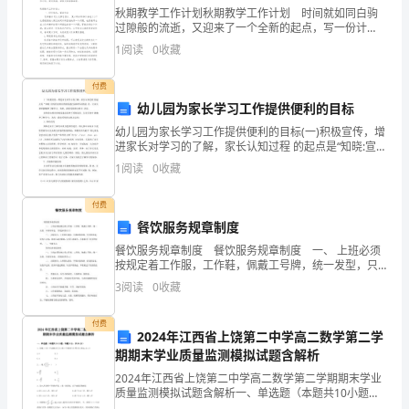
来
秋期教学工作计划秋期教学工作计划 时间就如同白驹
八、注意事项：
过隙般的流逝，又迎来了一个全新的起点，写一份计
越
划，为接下来的工作做准备吧！那么你真正懂得怎么写
1
阅读
0
收藏
好计划吗？以下是小编帮大家整理的秋期教学工作计
紧
划，欢
付费
张
幼儿园为家长学习工作提供便利的目标
一些贵重物品则要留心照管。
了。
幼儿园为家长学习工作提供便利的目标(一)积极宣传，增
进家长对学习的了解，家长认知过程 的起点是“知晓:宣传
就
的主要目的就是通过各种不同的途 径，让家长初步接触
附录：
1
阅读
0
收藏
和了解学习。为此，我们采用的主要方 法有：宣
像
活动第一次进行介绍：
付费
刚
餐饮服务规章制度
以男子篮球赛项目拉开两个班活动的序幕。
餐饮服务规章制度 餐饮服务规章制度 一、 上班必须
入
按规定着工作服，工作鞋，佩戴工号牌，统一发型，只
准穿肉色。(黑色袜男员工) 二、 女服务员：上班要化
大
3
阅读
0
收藏
赛况：
淡妆，不准浓妆艳抹，长发要盘起，短发不过肩，
学
付费
2024年江西省上饶第二中学高二数学第二学
时
期期末学业质量监测模拟试题含解析
最终我班输两球，比赛友好结束；算是各有所获。
2024年江西省上饶第二中学高二数学第二学期期末学业
候
质量监测模拟试题含解析一、单选题（本题共10小题，
失误分析：
每题5分，共50分）1、直线与曲线相切于点,则()A. B.C.