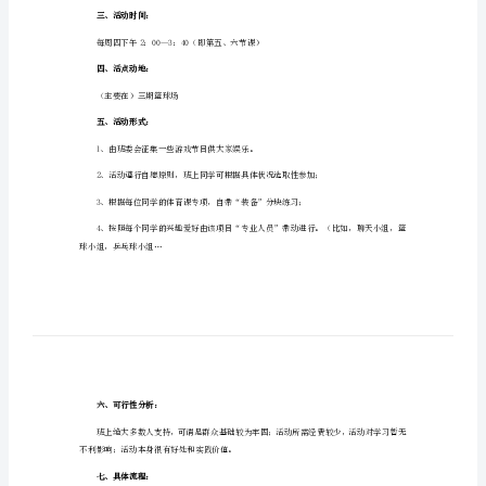
2024年大学活动策划篇1
2024
年
一、活动背景：
大
学
活
地一步步前行。
动
策
划
2024
二、活动目的：
年
增强体质，促进友谊，提高团结意识。
大
学
三、活动时间：
活
每周四下午2：00—3：40（即第五、六节课）