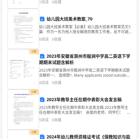
每
1
阅读
0
收藏
D.2、，则（ ）A. B
个
幼儿园大班美术教案_70
失误连串；球场因素等。
人
幼儿园大班美术教案【必备】幼儿园大班美术教案范文5
篇 作为一名为他人授业解惑的教育工作者，总不可避
心
免地需要编写教案，教案有利于教学水平的提高，有助
0
阅读
0
收藏
于教研活动的开展。如何把教案做到重点突出呢？下面
中
是
身体真的会垮掉！
付费
2023年安徽省滁州市殷涧中学高二英语下学
想
期期末试题含解析
象
2023年安徽省滁州市殷涧中学高二英语下学期期末试题
含解析一、 选择题1. Many applicants stood outside
的
the manager’s office, nervously
4
阅读
0
收藏
那
付费
2023年教导主任在期中表彰大会发言稿
样，
2023年教导主任在期中表彰大会发言稿 2023年教导主
我
任在期中表彰大会发言稿1 亲爱的老师、同学们： 大
家好！ 从开学至今已14个周了，同学们在老师们的教
5
阅读
0
收藏
们
导下，在我们家长的大力支持下，经过自己
都
付费
2024年幼儿教师资格证考试《保教知识与能