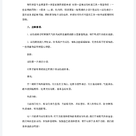
动
四、活点动地：
策
（主要在）三期篮球场
划
篇
五、活动形式：
1
1、由班委会征集一些游戏节目供大家娱乐。
一、
活
动
背
景：
球小组，乒乓球小组…
随
着